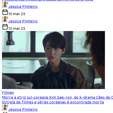
Jessica Pinheiro
10.mar.25
Jessica Pinheiro
10.mar.25
Filmes
Morre a atriz sul-coreana Kim Sae-ron, do k-drama Cães de C
Estrela de filmes e séries coreanas é encontrada morta
Jessica Pinheiro