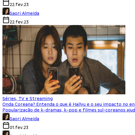
22.fev.23
Saori Almeida
22.fev.23
Séries, TV e Streaming
Onda Coreana? Entenda o que é Hallyu e o seu impacto no 
Popularização de k-dramas, k-pop e filmes sul-coreanos ajud
Saori Almeida
01.fev.23