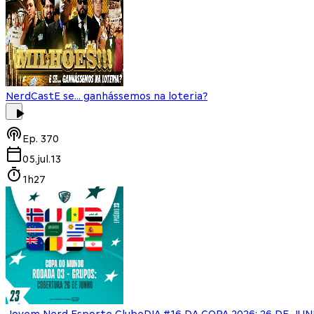
NerdCast
E se... ganhássemos na loteria?
Ep.
370
05.jul.13
1h27
Jovem Nerd Esporte Clube
DIA #16 DA COPA 2026: 26 DE JU