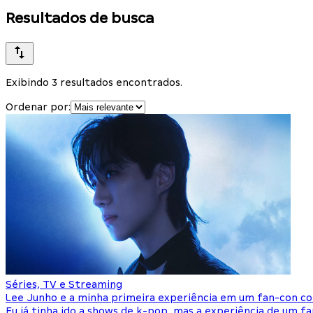
Resultados de busca
Exibindo 3 resultados encontrados.
Ordenar por:
Séries, TV e Streaming
Lee Junho e a minha primeira experiência em um fan-con c
Eu já tinha ido a shows de k-pop, mas a experiência de um f