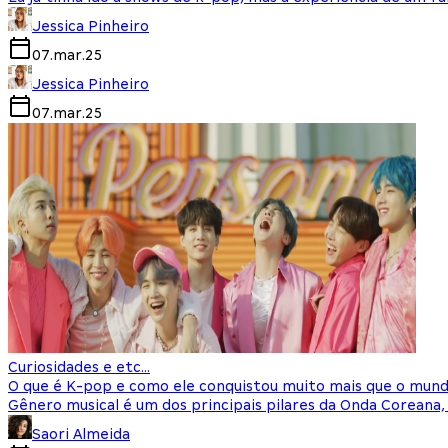
Jessica Pinheiro
07.mar.25
Jessica Pinheiro
07.mar.25
Curiosidades e etc...
O que é K-pop e como ele conquistou muito mais que o mund
Gênero musical é um dos principais pilares da Onda Coreana
Saori Almeida