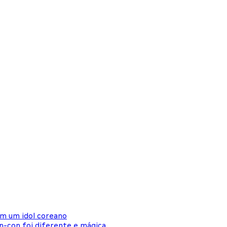
om um idol coreano
an-con foi diferente e mágica