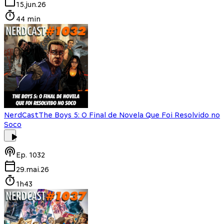
15.jun.26
44 min
NerdCast
The Boys 5: O Final de Novela Que Foi Resolvido no
Soco
Ep.
1032
29.mai.26
1h43