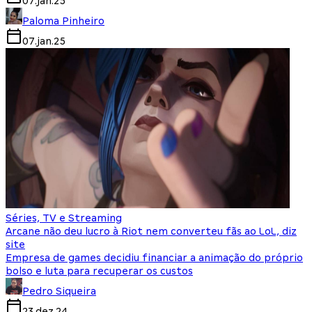
07.jan.25
Paloma Pinheiro
07.jan.25
Séries, TV e Streaming
Arcane não deu lucro à Riot nem converteu fãs ao LoL, diz
site
Empresa de games decidiu financiar a animação do próprio
bolso e luta para recuperar os custos
Pedro Siqueira
23.dez.24