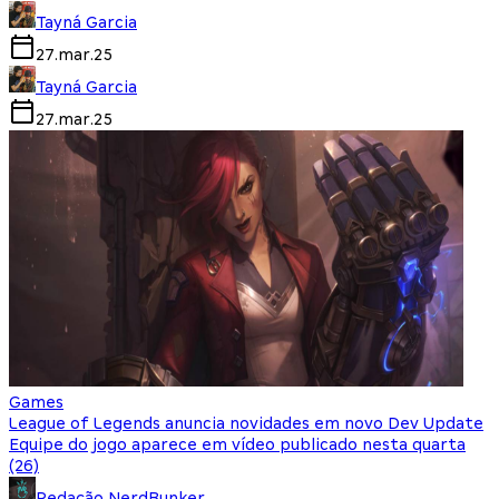
Tayná Garcia
27.mar.25
Tayná Garcia
27.mar.25
Games
League of Legends anuncia novidades em novo Dev Update
Equipe do jogo aparece em vídeo publicado nesta quarta
(26)
Redação NerdBunker