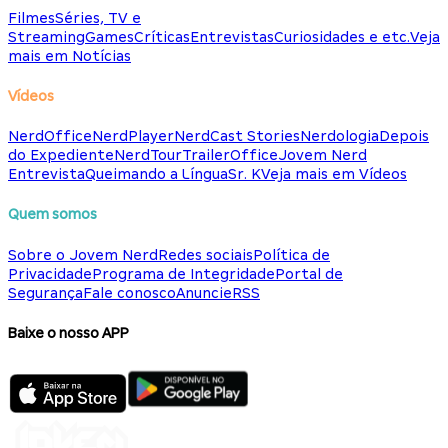
Filmes
Séries, TV e
Streaming
Games
Críticas
Entrevistas
Curiosidades e etc.
Veja
mais em Notícias
Vídeos
NerdOffice
NerdPlayer
NerdCast Stories
Nerdologia
Depois
do Expediente
NerdTour
TrailerOffice
Jovem Nerd
Entrevista
Queimando a Língua
Sr. K
Veja mais em Vídeos
Quem somos
Sobre o Jovem Nerd
Redes sociais
Política de
Privacidade
Programa de Integridade
Portal de
Segurança
Fale conosco
Anuncie
RSS
Baixe o nosso APP