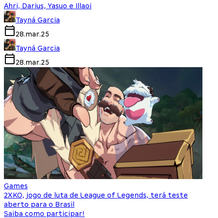
Ahri, Darius, Yasuo e Illaoi
Tayná Garcia
28.mar.25
Tayná Garcia
28.mar.25
Games
2XKO, jogo de luta de League of Legends, terá teste
aberto para o Brasil
Saiba como participar!