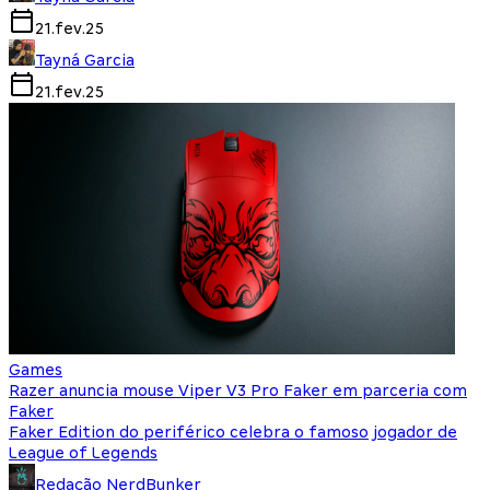
21.fev.25
Tayná Garcia
21.fev.25
Games
Razer anuncia mouse Viper V3 Pro Faker em parceria com
Faker
Faker Edition do periférico celebra o famoso jogador de
League of Legends
Redação NerdBunker