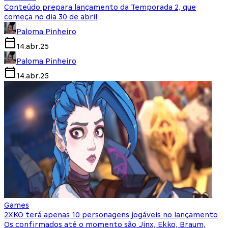
Conteúdo prepara lançamento da Temporada 2, que
começa no dia 30 de abril
Paloma Pinheiro
14.abr.25
Paloma Pinheiro
14.abr.25
Games
2XKO terá apenas 10 personagens jogáveis no lançamento
Os confirmados até o momento são Jinx, Ekko, Braum,