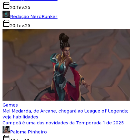
20.fev.25
Redação NerdBunker
20.fev.25
Games
Mel Medarda, de Arcane, chegará ao League of Legends;
veja habilidades
Campeã é uma das novidades da Temporada 1 de 2025
Paloma Pinheiro