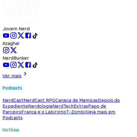
Jovem Nerd
Azaghal
NerdBunker
Ver mais
Podcasts
NerdCast
NerdCast RPG
Caneca de Mamicas
Depois do
Expediente
Nerdologia
NerdTech
Extras
Papo de
Parceiro
França e o Labirinto
T-Zombii
Veja mais em
Podcasts
Notícias