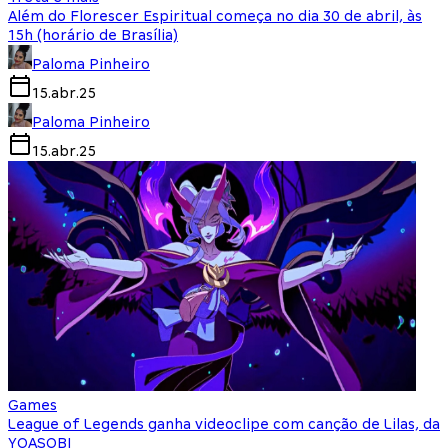
Além do Florescer Espiritual começa no dia 30 de abril, às
15h (horário de Brasília)
Paloma Pinheiro
15.abr.25
Paloma Pinheiro
15.abr.25
Games
League of Legends ganha videoclipe com canção de Lilas, da
YOASOBI