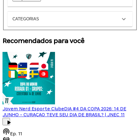
CATEGORIAS
Recomendados para você
Jovem Nerd Esporte Clube
DIA #4 DA COPA 2026: 14 DE
JUNHO - CURAÇAO TEVE SEU DIA DE BRASIL? | JNEC 11
Ep.
11