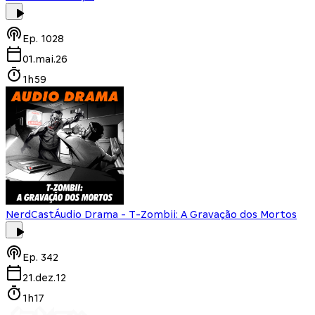
Ep.
1028
01.mai.26
1h59
NerdCast
Áudio Drama - T-Zombii: A Gravação dos Mortos
Ep.
342
21.dez.12
1h17