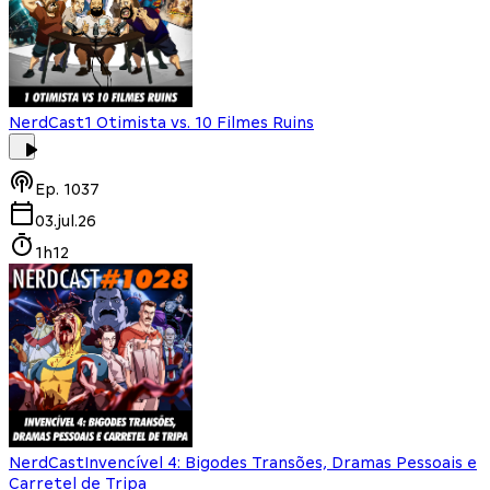
NerdCast
1 Otimista vs. 10 Filmes Ruins
Ep.
1037
03.jul.26
1h12
NerdCast
Invencível 4: Bigodes Transões, Dramas Pessoais e
Carretel de Tripa