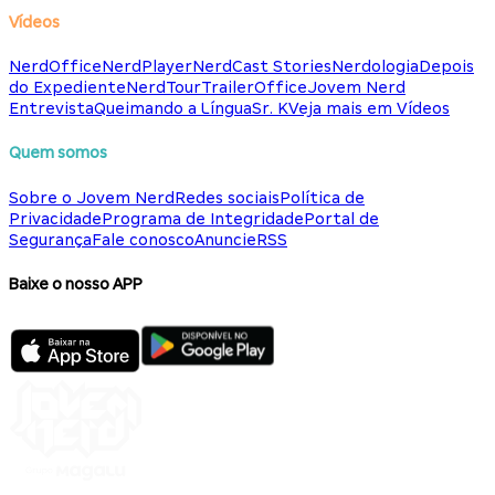
Vídeos
NerdOffice
NerdPlayer
NerdCast Stories
Nerdologia
Depois
do Expediente
NerdTour
TrailerOffice
Jovem Nerd
Entrevista
Queimando a Língua
Sr. K
Veja mais em Vídeos
Quem somos
Sobre o Jovem Nerd
Redes sociais
Política de
Privacidade
Programa de Integridade
Portal de
Segurança
Fale conosco
Anuncie
RSS
Baixe o nosso APP