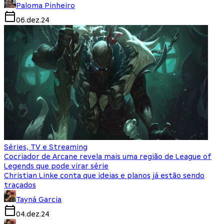
Paloma Pinheiro
06.dez.24
Séries, TV e Streaming
Cocriador de Arcane revela mais uma região de League of
Legends que pode virar série
Christian Linke conta que ideias e planos já estão sendo
traçados
Tayná Garcia
04.dez.24