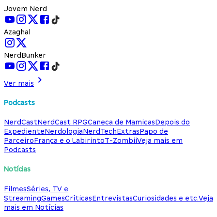
Jovem Nerd
Azaghal
NerdBunker
Ver mais
Podcasts
NerdCast
NerdCast RPG
Caneca de Mamicas
Depois do
Expediente
Nerdologia
NerdTech
Extras
Papo de
Parceiro
França e o Labirinto
T-Zombii
Veja mais em
Podcasts
Notícias
Filmes
Séries, TV e
Streaming
Games
Críticas
Entrevistas
Curiosidades e etc.
Veja
mais em Notícias