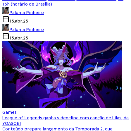
15h (horário de Brasília)
Paloma Pinheiro
15.abr.25
Paloma Pinheiro
15.abr.25
Games
League of Legends ganha videoclipe com canção de Lilas, da
YOASOBI
Conteúdo prepara lançamento da Temporada 2, que