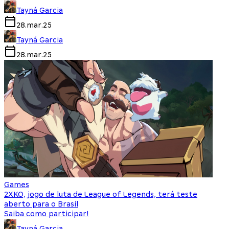
Tayná Garcia
28.mar.25
Tayná Garcia
28.mar.25
Games
2XKO, jogo de luta de League of Legends, terá teste
aberto para o Brasil
Saiba como participar!
Tayná Garcia