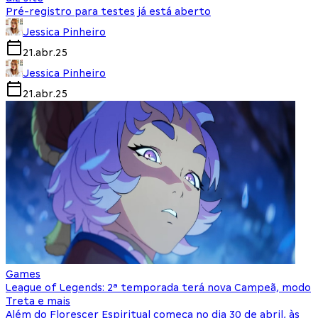
Pré-registro para testes já está aberto
Jessica Pinheiro
21.abr.25
Jessica Pinheiro
21.abr.25
Games
League of Legends: 2ª temporada terá nova Campeã, modo
Treta e mais
Além do Florescer Espiritual começa no dia 30 de abril, às