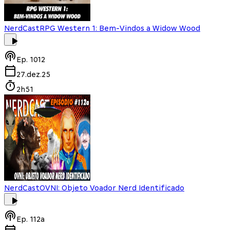
NerdCast
RPG Western 1: Bem-Vindos a Widow Wood
Ep.
1012
27.dez.25
2h51
NerdCast
OVNI: Objeto Voador Nerd Identificado
Ep.
112a