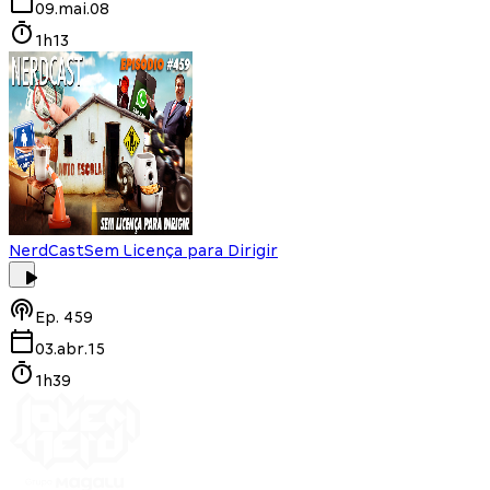
09.mai.08
1h13
NerdCast
Sem Licença para Dirigir
Ep.
459
03.abr.15
1h39