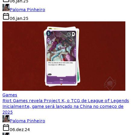
06.jan.25
Paloma Pinheiro
06.jan.25
Games
Riot Games revela Project K, o TCG de League of Legends
Inicialmente, game será lançado na China no começo de
2025
Paloma Pinheiro
06.dez.24