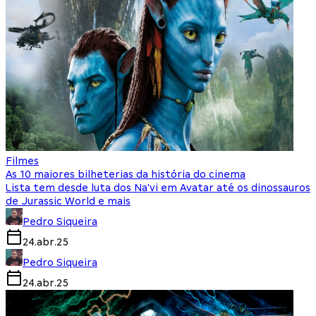
Filmes
As 10 maiores bilheterias da história do cinema
Lista tem desde luta dos Na'vi em Avatar até os dinossauros
de Jurassic World e mais
Pedro Siqueira
24.abr.25
Pedro Siqueira
24.abr.25