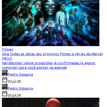
Filmes
Veja todas as datas dos próximos filmes e séries da Marvel
(MCU)
NerdBunker reúne produções já confirmadas (e alguns
rumores) para você anotar na agenda
Pedro Siqueira
20.jul.26
Pedro Siqueira
20.jul.26