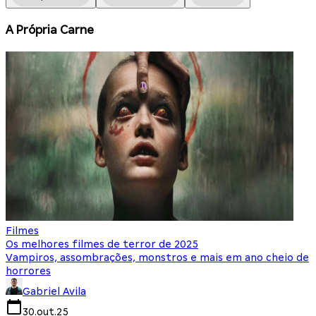
A Própria Carne
Filmes
F
Os melhores filmes de terror de 2025
O
Vampiros, assombrações, monstros e mais em ano cheio de
N
horrores
Gabriel Avila
30.out.25