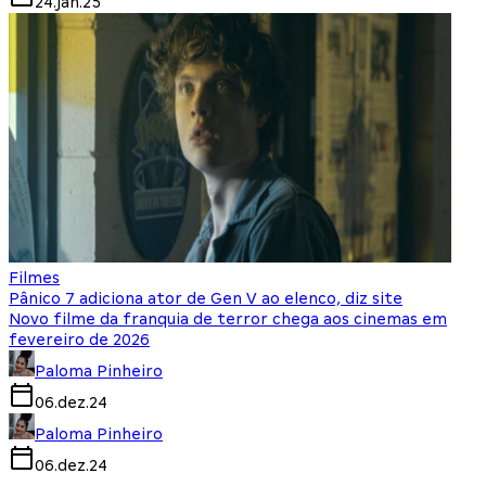
24.jan.25
Filmes
Pânico 7 adiciona ator de Gen V ao elenco, diz site
Novo filme da franquia de terror chega aos cinemas em
fevereiro de 2026
Paloma Pinheiro
06.dez.24
Paloma Pinheiro
06.dez.24