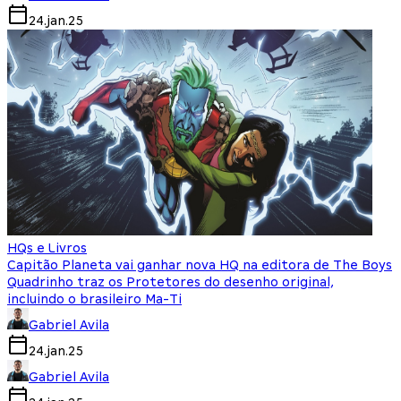
24.jan.25
HQs e Livros
Capitão Planeta vai ganhar nova HQ na editora de The Boys
Quadrinho traz os Protetores do desenho original,
incluindo o brasileiro Ma-Ti
Gabriel Avila
24.jan.25
Gabriel Avila