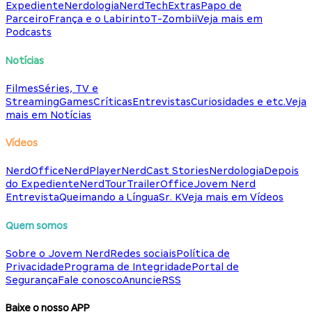
Expediente
Nerdologia
NerdTech
Extras
Papo de
Parceiro
França e o Labirinto
T-Zombii
Veja mais em
Podcasts
Notícias
Filmes
Séries, TV e
Streaming
Games
Críticas
Entrevistas
Curiosidades e etc.
Veja
mais em Notícias
Vídeos
NerdOffice
NerdPlayer
NerdCast Stories
Nerdologia
Depois
do Expediente
NerdTour
TrailerOffice
Jovem Nerd
Entrevista
Queimando a Língua
Sr. K
Veja mais em Vídeos
Quem somos
Sobre o Jovem Nerd
Redes sociais
Política de
Privacidade
Programa de Integridade
Portal de
Segurança
Fale conosco
Anuncie
RSS
Baixe o nosso APP