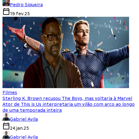
Pedro Siqueira
19.fev.25
Filmes
Sterling K. Brown recusou The Boys, mas voltaria à Marvel
Ator de This is Us interpretaria um vilão com arco ao longo
de uma temporada inteira
Gabriel Avila
24.jan.25
Gabriel Avila