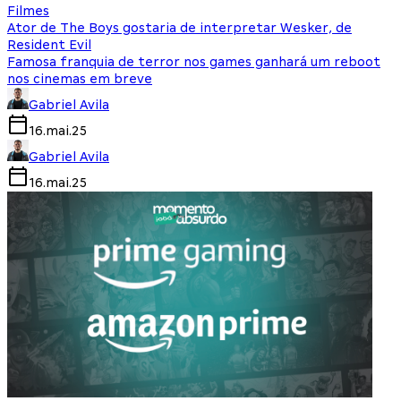
Filmes
Ator de The Boys gostaria de interpretar Wesker, de
Resident Evil
Famosa franquia de terror nos games ganhará um reboot
nos cinemas em breve
Gabriel Avila
16.mai.25
Gabriel Avila
16.mai.25