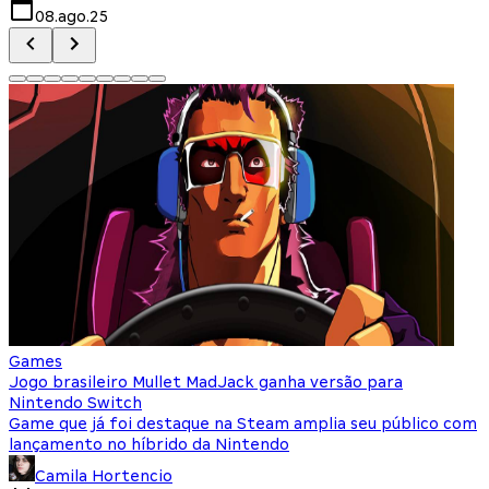
08.ago.25
Games
Jogo brasileiro Mullet MadJack ganha versão para
N
Nintendo Switch
c
Game que já foi destaque na Steam amplia seu público com
N
lançamento no híbrido da Nintendo
b
Camila Hortencio