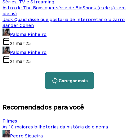
Séries, TV e Streaming
Astro de The Boys quer série de BioShock (e ele já tem
ideias)
Jack Quaid disse que gostaria de interpretar o bizarro
Sander Cohen
Paloma Pinheiro
21.mar.25
Paloma Pinheiro
21.mar.25
Carregar mais
Recomendados para você
Filmes
As 10 maiores bilheterias da história do cinema
Pedro Siqueira