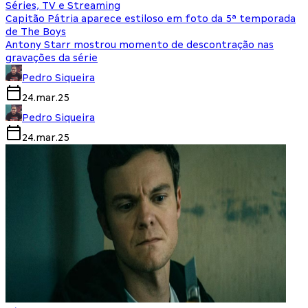
Séries, TV e Streaming
Capitão Pátria aparece estiloso em foto da 5ª temporada
de The Boys
Antony Starr mostrou momento de descontração nas
gravações da série
Pedro Siqueira
24.mar.25
Pedro Siqueira
24.mar.25