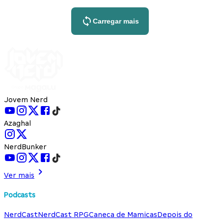
Carregar mais
Jovem Nerd
Azaghal
NerdBunker
Ver mais
Podcasts
NerdCast
NerdCast RPG
Caneca de Mamicas
Depois do