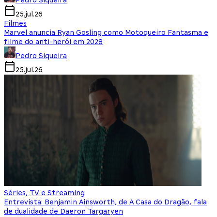
Pedro Siqueira
25.jul.26
Filmes
Marvel anuncia Ryan Gosling como Motoqueiro Fantasma e
filme do anti-herói em 2028
Pedro Siqueira
25.jul.26
Séries, TV e Streaming
Entrevista: Benjamin Ainsworth, de A Casa do Dragão, fala
de dualidade de Daeron Targaryen