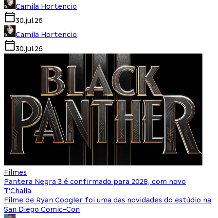
Camila Hortencio
30.jul.26
Camila Hortencio
30.jul.26
Filmes
Pantera Negra 3 é confirmado para 2028, com novo
T'Challa
Filme de Ryan Coogler foi uma das novidades do estúdio na
San Diego Comic-Con