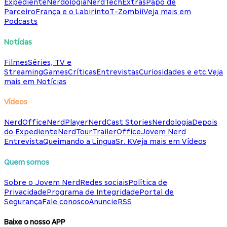
Expediente
Nerdologia
NerdTech
Extras
Papo de
Parceiro
França e o Labirinto
T-Zombii
Veja mais em
Podcasts
Notícias
Filmes
Séries, TV e
Streaming
Games
Críticas
Entrevistas
Curiosidades e etc.
Veja
mais em Notícias
Vídeos
NerdOffice
NerdPlayer
NerdCast Stories
Nerdologia
Depois
do Expediente
NerdTour
TrailerOffice
Jovem Nerd
Entrevista
Queimando a Língua
Sr. K
Veja mais em Vídeos
Quem somos
Sobre o Jovem Nerd
Redes sociais
Política de
Privacidade
Programa de Integridade
Portal de
Segurança
Fale conosco
Anuncie
RSS
Baixe o nosso APP