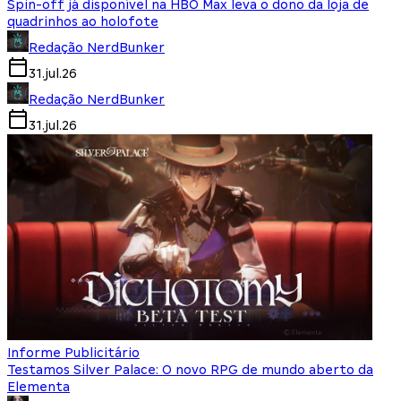
Spin-off já disponível na HBO Max leva o dono da loja de
quadrinhos ao holofote
Redação NerdBunker
31.jul.26
Redação NerdBunker
31.jul.26
Informe Publicitário
Testamos Silver Palace: O novo RPG de mundo aberto da
Elementa