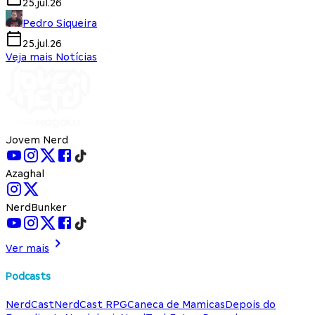
25.jul.26
Pedro Siqueira
25.jul.26
Veja mais Notícias
Jovem Nerd
Azaghal
NerdBunker
Ver mais
Podcasts
NerdCast
NerdCast RPG
Caneca de Mamicas
Depois do