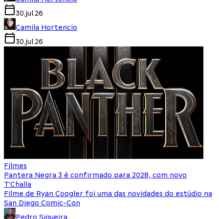
30.jul.26
Camila Hortencio
30.jul.26
Filmes
Pantera Negra 3 é confirmado para 2028, com novo
T'Challa
Filme de Ryan Coogler foi uma das novidades do estúdio na
San Diego Comic-Con
Pedro Siqueira