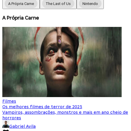
A Própria Carne
The Last of Us
Nintendo
A Própria Carne
Filmes
F
Os melhores filmes de terror de 2025
O
Vampiros, assombrações, monstros e mais em ano cheio de
N
horrores
Gabriel Avila