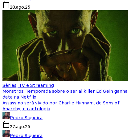
28.ago.25
Séries, TV e Streaming
Monstros: Temporada sobre o serial killer Ed Gein ganha
data na Netflix
Assassino será vivido por Charlie Hunnam, de Sons of
Anarchy, na antologia
Pedro Siqueira
27.ago.25
Pedro Siqueira