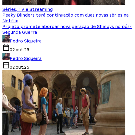
Séries, TV e Streaming
Peaky Blinders terá continuação com duas novas séries na
Netflix
Projeto promete abordar nova geração de Shelbys no pós-
Segunda Guerra
Pedro Siqueira
02.out.25
Pedro Siqueira
02.out.25