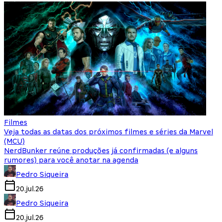
Filmes
Veja todas as datas dos próximos filmes e séries da Marvel
(MCU)
NerdBunker reúne produções já confirmadas (e alguns
rumores) para você anotar na agenda
Pedro Siqueira
20.jul.26
Pedro Siqueira
20.jul.26