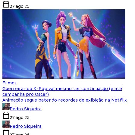
27.ago.25
Filmes
Guerreiras do K-Pop vai mesmo ter continuação (e até
campanha pro Oscar)
Animação segue batendo recordes de exibição na Netflix
Pedro Siqueira
27.ago.25
Pedro Siqueira
27.ago.25