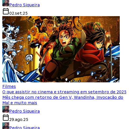
Pedro Siqueira
02.set.25
Filmes
O que assistir no cinema e streaming em setembro de 2025
Mês chega com retorno de Gen V, Wandinha, Invocação do
Mal e muito mais
Pedro Siqueira
29.ago.25
Pedro Siqueira