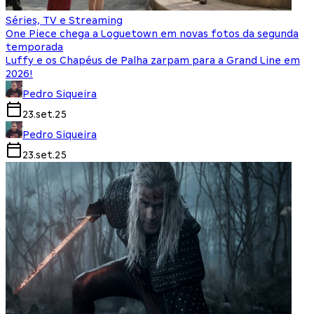
Séries, TV e Streaming
One Piece chega a Loguetown em novas fotos da segunda
temporada
Luffy e os Chapéus de Palha zarpam para a Grand Line em
2026!
Pedro Siqueira
23.set.25
Pedro Siqueira
23.set.25