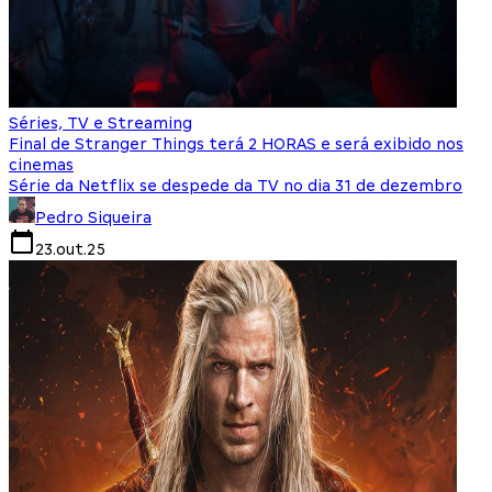
Séries, TV e Streaming
Final de Stranger Things terá 2 HORAS e será exibido nos
cinemas
Série da Netflix se despede da TV no dia 31 de dezembro
Pedro Siqueira
23.out.25