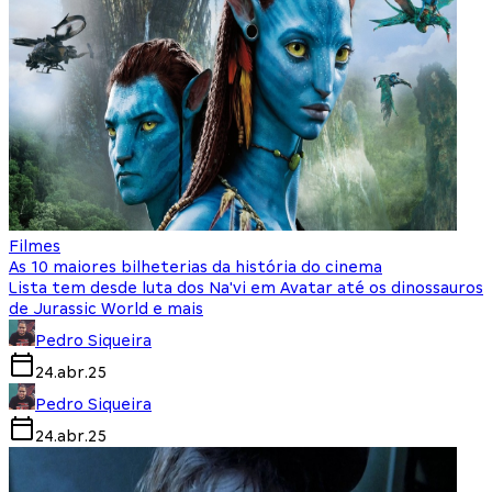
Filmes
As 10 maiores bilheterias da história do cinema
Lista tem desde luta dos Na'vi em Avatar até os dinossauros
de Jurassic World e mais
Pedro Siqueira
24.abr.25
Pedro Siqueira
24.abr.25