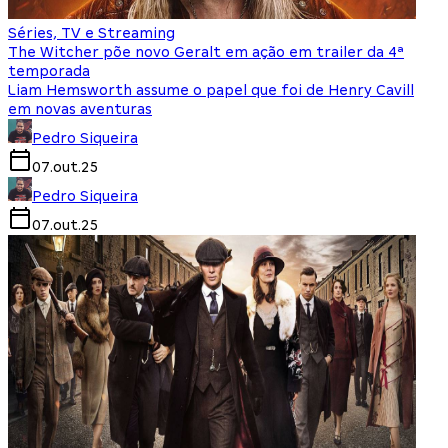
Séries, TV e Streaming
The Witcher põe novo Geralt em ação em trailer da 4ª
temporada
Liam Hemsworth assume o papel que foi de Henry Cavill
em novas aventuras
Pedro Siqueira
07.out.25
Pedro Siqueira
07.out.25