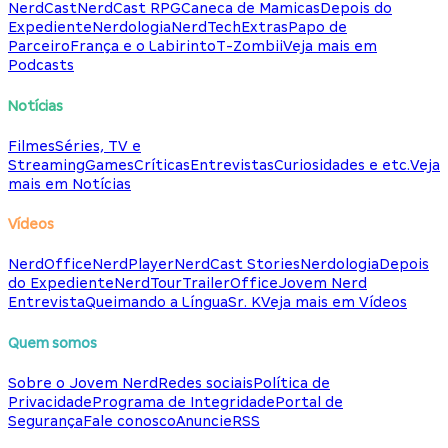
NerdCast
NerdCast RPG
Caneca de Mamicas
Depois do
Expediente
Nerdologia
NerdTech
Extras
Papo de
Parceiro
França e o Labirinto
T-Zombii
Veja mais em
Podcasts
Notícias
Filmes
Séries, TV e
Streaming
Games
Críticas
Entrevistas
Curiosidades e etc.
Veja
mais em Notícias
Vídeos
NerdOffice
NerdPlayer
NerdCast Stories
Nerdologia
Depois
do Expediente
NerdTour
TrailerOffice
Jovem Nerd
Entrevista
Queimando a Língua
Sr. K
Veja mais em Vídeos
Quem somos
Sobre o Jovem Nerd
Redes sociais
Política de
Privacidade
Programa de Integridade
Portal de
Segurança
Fale conosco
Anuncie
RSS