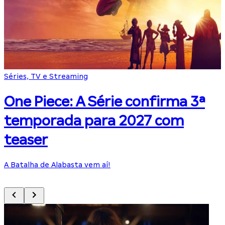
Séries, TV e Streaming
F
One Piece: A Série confirma 3ª
temporada para 2027 com
teaser
A Batalha de Alabasta vem aí!
C
p