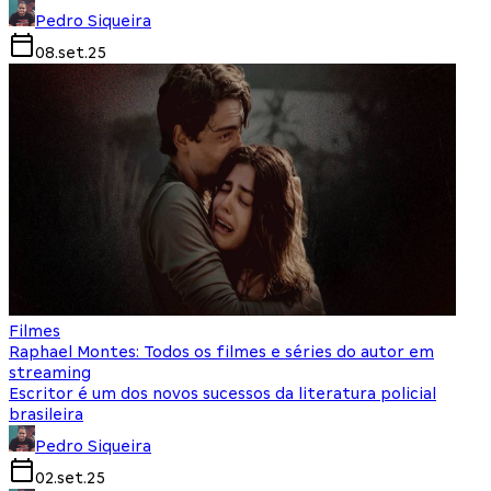
Pedro Siqueira
08.set.25
Filmes
Raphael Montes: Todos os filmes e séries do autor em
streaming
Escritor é um dos novos sucessos da literatura policial
brasileira
Pedro Siqueira
02.set.25