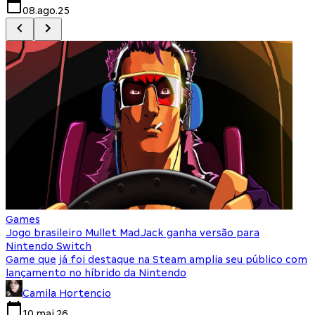
08.ago.25
Games
Jogo brasileiro Mullet MadJack ganha versão para
N
Nintendo Switch
c
Game que já foi destaque na Steam amplia seu público com
N
lançamento no híbrido da Nintendo
b
Camila Hortencio
10.mai.26