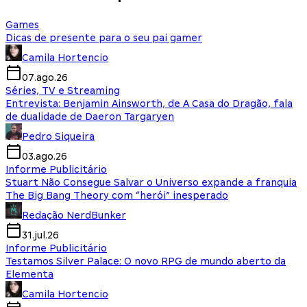
Games
Dicas de presente para o seu pai gamer
Camila Hortencio
07.ago.26
Séries, TV e Streaming
Entrevista: Benjamin Ainsworth, de A Casa do Dragão, fala
de dualidade de Daeron Targaryen
Pedro Siqueira
03.ago.26
Informe Publicitário
Stuart Não Consegue Salvar o Universo expande a franquia
The Big Bang Theory com “herói” inesperado
Redação NerdBunker
31.jul.26
Informe Publicitário
Testamos Silver Palace: O novo RPG de mundo aberto da
Elementa
Camila Hortencio