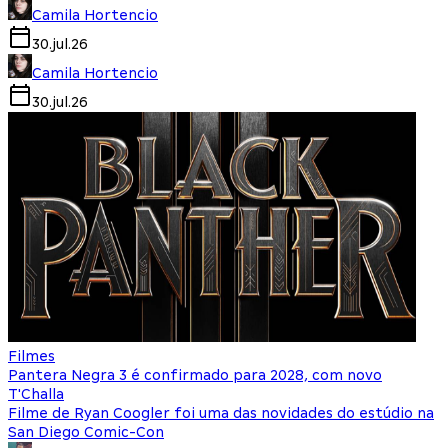
Camila Hortencio
30.jul.26
Camila Hortencio
30.jul.26
Filmes
Pantera Negra 3 é confirmado para 2028, com novo
T'Challa
Filme de Ryan Coogler foi uma das novidades do estúdio na
San Diego Comic-Con