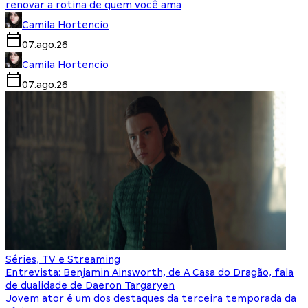
renovar a rotina de quem você ama
Camila Hortencio
07.ago.26
Camila Hortencio
07.ago.26
Séries, TV e Streaming
Entrevista: Benjamin Ainsworth, de A Casa do Dragão, fala
de dualidade de Daeron Targaryen
Jovem ator é um dos destaques da terceira temporada da