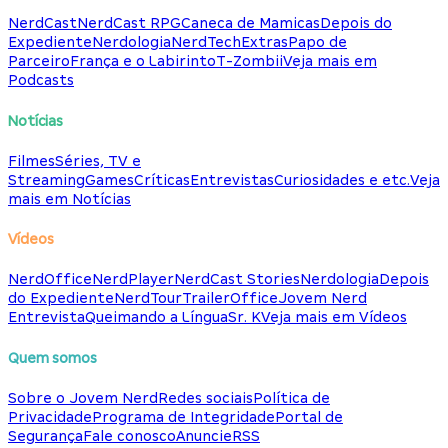
NerdCast
NerdCast RPG
Caneca de Mamicas
Depois do
Expediente
Nerdologia
NerdTech
Extras
Papo de
Parceiro
França e o Labirinto
T-Zombii
Veja mais em
Podcasts
Notícias
Filmes
Séries, TV e
Streaming
Games
Críticas
Entrevistas
Curiosidades e etc.
Veja
mais em Notícias
Vídeos
NerdOffice
NerdPlayer
NerdCast Stories
Nerdologia
Depois
do Expediente
NerdTour
TrailerOffice
Jovem Nerd
Entrevista
Queimando a Língua
Sr. K
Veja mais em Vídeos
Quem somos
Sobre o Jovem Nerd
Redes sociais
Política de
Privacidade
Programa de Integridade
Portal de
Segurança
Fale conosco
Anuncie
RSS