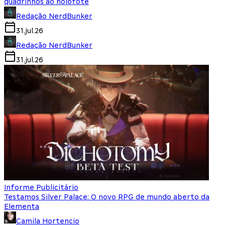
quadrinhos ao holofote
Redação NerdBunker
31.jul.26
Redação NerdBunker
31.jul.26
Informe Publicitário
Testamos Silver Palace: O novo RPG de mundo aberto da
Elementa
Camila Hortencio