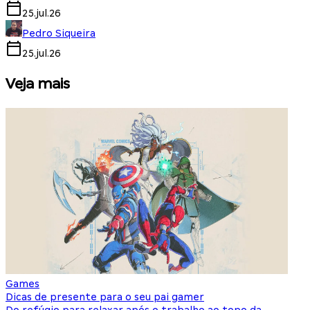
25.jul.26
Pedro Siqueira
25.jul.26
Veja mais
Games
S
Dicas de presente para o seu pai gamer
E
Do refúgio para relaxar após o trabalho ao topo da
d