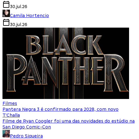
30.jul.26
Camila Hortencio
30.jul.26
Filmes
Pantera Negra 3 é confirmado para 2028, com novo
T'Challa
Filme de Ryan Coogler foi uma das novidades do estúdio na
San Diego Comic-Con
Pedro Siqueira