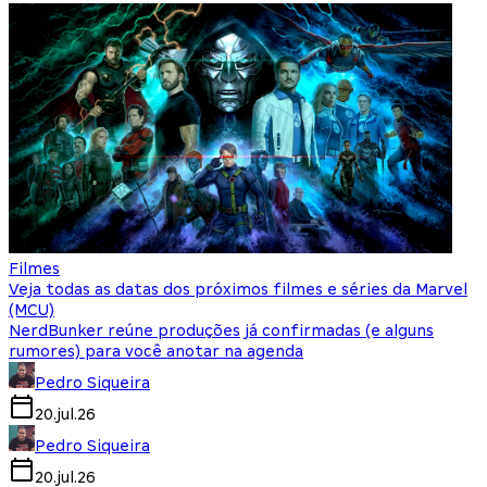
Filmes
Veja todas as datas dos próximos filmes e séries da Marvel
(MCU)
NerdBunker reúne produções já confirmadas (e alguns
rumores) para você anotar na agenda
Pedro Siqueira
20.jul.26
Pedro Siqueira
20.jul.26