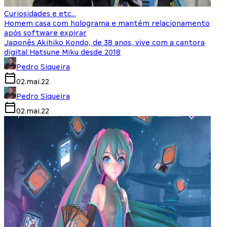
Curiosidades e etc...
Homem casa com holograma e mantém relacionamento
após software expirar
Japonês Akihiko Kondo, de 38 anos, vive com a cantora
digital Hatsune Miku desde 2018
Pedro Siqueira
02.mai.22
Pedro Siqueira
02.mai.22