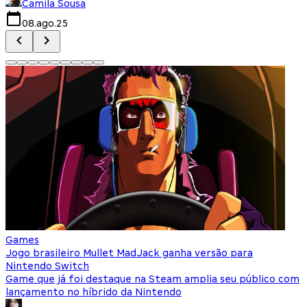
Camila Sousa
08.ago.25
Games
Jogo brasileiro Mullet MadJack ganha versão para
N
Nintendo Switch
c
Game que já foi destaque na Steam amplia seu público com
N
lançamento no híbrido da Nintendo
b