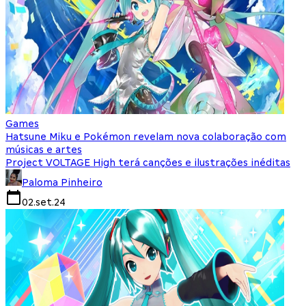
Games
Hatsune Miku e Pokémon revelam nova colaboração com
músicas e artes
Project VOLTAGE High terá canções e ilustrações inéditas
Paloma Pinheiro
02.set.24