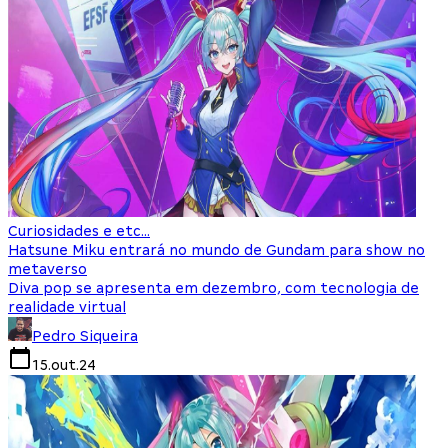
Curiosidades e etc...
Hatsune Miku entrará no mundo de Gundam para show no
metaverso
Diva pop se apresenta em dezembro, com tecnologia de
realidade virtual
Pedro Siqueira
15.out.24