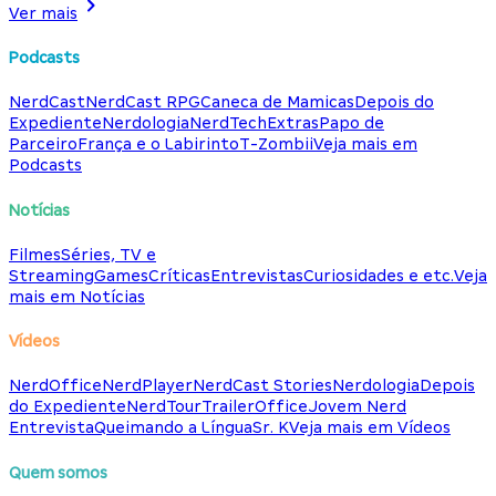
Ver mais
Podcasts
NerdCast
NerdCast RPG
Caneca de Mamicas
Depois do
Expediente
Nerdologia
NerdTech
Extras
Papo de
Parceiro
França e o Labirinto
T-Zombii
Veja mais em
Podcasts
Notícias
Filmes
Séries, TV e
Streaming
Games
Críticas
Entrevistas
Curiosidades e etc.
Veja
mais em Notícias
Vídeos
NerdOffice
NerdPlayer
NerdCast Stories
Nerdologia
Depois
do Expediente
NerdTour
TrailerOffice
Jovem Nerd
Entrevista
Queimando a Língua
Sr. K
Veja mais em Vídeos
Quem somos