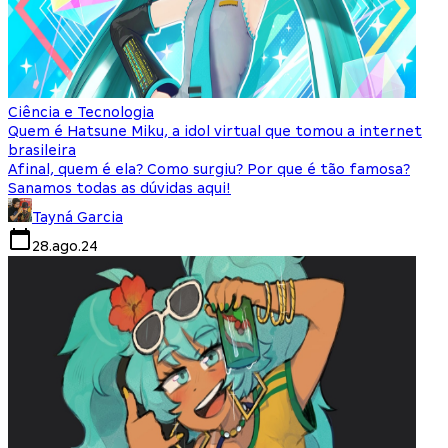
Ciência e Tecnologia
Quem é Hatsune Miku, a idol virtual que tomou a internet
brasileira
Afinal, quem é ela? Como surgiu? Por que é tão famosa?
Sanamos todas as dúvidas aqui!
Tayná Garcia
28.ago.24