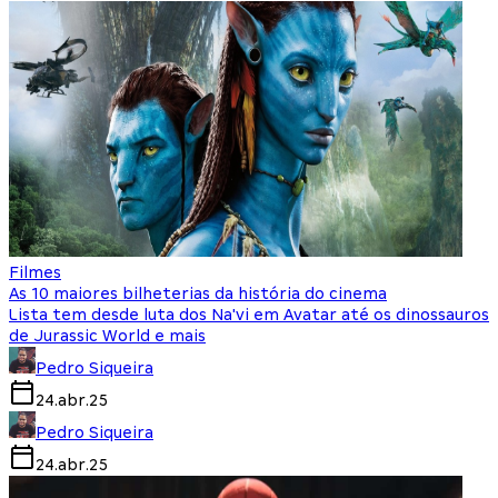
Filmes
As 10 maiores bilheterias da história do cinema
Lista tem desde luta dos Na'vi em Avatar até os dinossauros
de Jurassic World e mais
Pedro Siqueira
24.abr.25
Pedro Siqueira
24.abr.25