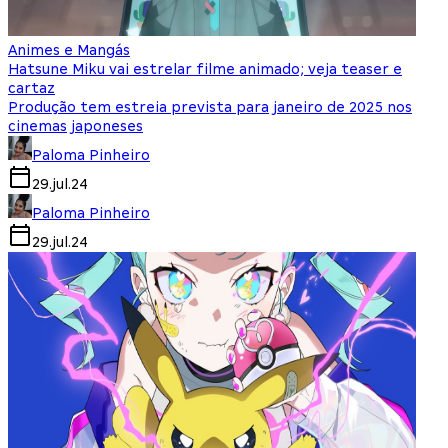
Animes e Mangás
Hatsune Miku vai estrelar filme animado; veja teaser e
cartaz
Produção tem estreia prevista para janeiro de 2025 nos
cinemas japoneses
Paloma Pinheiro
29.jul.24
Paloma Pinheiro
29.jul.24