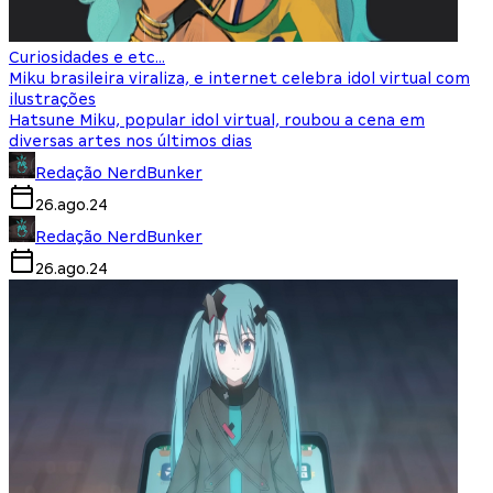
Curiosidades e etc...
Miku brasileira viraliza, e internet celebra idol virtual com
ilustrações
Hatsune Miku, popular idol virtual, roubou a cena em
diversas artes nos últimos dias
Redação NerdBunker
26.ago.24
Redação NerdBunker
26.ago.24