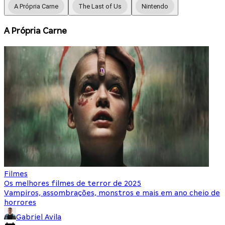
A Própria Carne
The Last of Us
Nintendo
A Própria Carne
Filmes
F
Os melhores filmes de terror de 2025
O
Vampiros, assombrações, monstros e mais em ano cheio de
N
horrores
Gabriel Avila