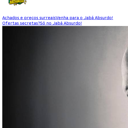
Achados e preços surreais
Venha para o Jabá Absurdo!
Ofertas secretas?
Só no Jabá Absurdo!