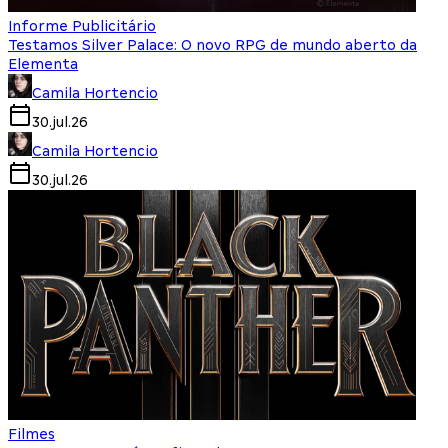
Informe Publicitário
Testamos Silver Palace: O novo RPG de mundo aberto da
Elementa
Camila Hortencio
30.jul.26
Camila Hortencio
30.jul.26
Filmes