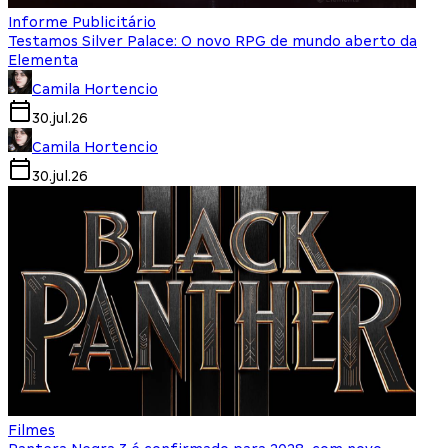
Informe Publicitário
Testamos Silver Palace: O novo RPG de mundo aberto da
Elementa
Camila Hortencio
30.jul.26
Camila Hortencio
30.jul.26
Filmes