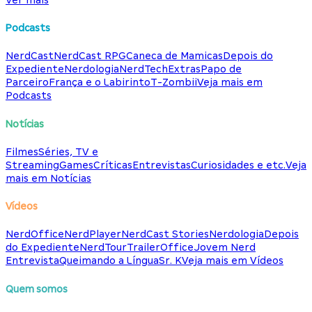
Podcasts
NerdCast
NerdCast RPG
Caneca de Mamicas
Depois do
Expediente
Nerdologia
NerdTech
Extras
Papo de
Parceiro
França e o Labirinto
T-Zombii
Veja mais em
Podcasts
Notícias
Filmes
Séries, TV e
Streaming
Games
Críticas
Entrevistas
Curiosidades e etc.
Veja
mais em Notícias
Vídeos
NerdOffice
NerdPlayer
NerdCast Stories
Nerdologia
Depois
do Expediente
NerdTour
TrailerOffice
Jovem Nerd
Entrevista
Queimando a Língua
Sr. K
Veja mais em Vídeos
Quem somos