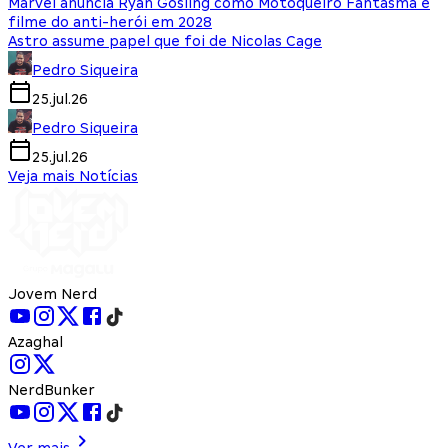
Marvel anuncia Ryan Gosling como Motoqueiro Fantasma e
filme do anti-herói em 2028
Astro assume papel que foi de Nicolas Cage
Pedro Siqueira
25.jul.26
Pedro Siqueira
25.jul.26
Veja mais Notícias
Jovem Nerd
Azaghal
NerdBunker
Ver mais