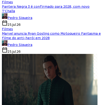
Filmes
Pantera Negra 3 é confirmado para 2028, com novo
T'Challa
Pedro Siqueira
25.jul.26
Filmes
Marvel anuncia Ryan Gosling como Motoqueiro Fantasma e
filme do anti-herói em 2028
Pedro Siqueira
25.jul.26