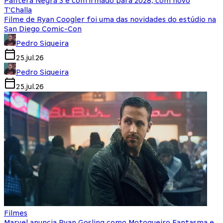
Pantera Negra 3 é confirmado para 2028, com novo
T'Challa
Filme de Ryan Coogler foi uma das novidades do estúdio na
San Diego Comic-Con
Pedro Siqueira
25.jul.26
Pedro Siqueira
25.jul.26
Filmes
Marvel anuncia Ryan Gosling como Motoqueiro Fantasma e