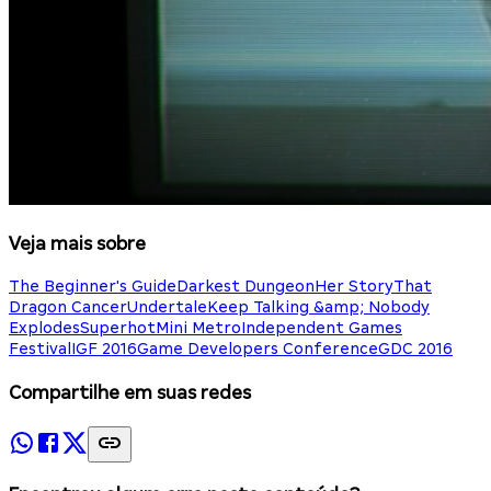
Veja mais sobre
The Beginner's Guide
Darkest Dungeon
Her Story
That
Dragon Cancer
Undertale
Keep Talking &amp; Nobody
Explodes
Superhot
Mini Metro
Independent Games
Festival
IGF 2016
Game Developers Conference
GDC 2016
Compartilhe em suas redes