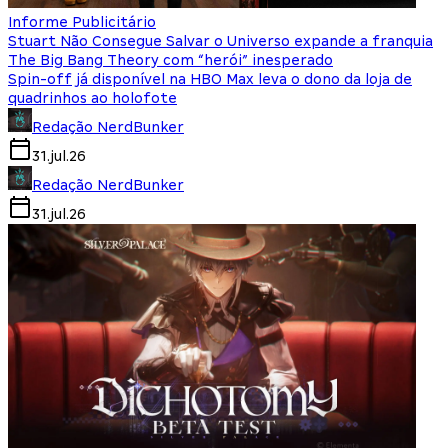
Informe Publicitário
Stuart Não Consegue Salvar o Universo expande a franquia
The Big Bang Theory com “herói” inesperado
Spin-off já disponível na HBO Max leva o dono da loja de
quadrinhos ao holofote
Redação NerdBunker
31.jul.26
Redação NerdBunker
31.jul.26