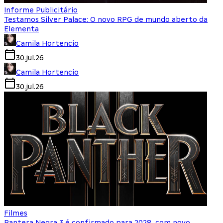
Informe Publicitário
Testamos Silver Palace: O novo RPG de mundo aberto da
Elementa
Camila Hortencio
30.jul.26
Camila Hortencio
30.jul.26
Filmes
Pantera Negra 3 é confirmado para 2028, com novo