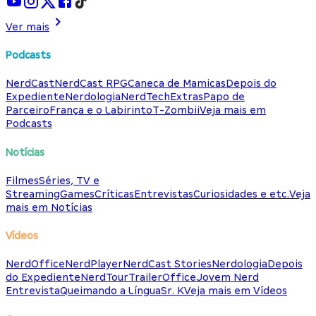
Ver mais
Podcasts
NerdCast
NerdCast RPG
Caneca de Mamicas
Depois do
Expediente
Nerdologia
NerdTech
Extras
Papo de
Parceiro
França e o Labirinto
T-Zombii
Veja mais em
Podcasts
Notícias
Filmes
Séries, TV e
Streaming
Games
Críticas
Entrevistas
Curiosidades e etc.
Veja
mais em Notícias
Vídeos
NerdOffice
NerdPlayer
NerdCast Stories
Nerdologia
Depois
do Expediente
NerdTour
TrailerOffice
Jovem Nerd
Entrevista
Queimando a Língua
Sr. K
Veja mais em Vídeos