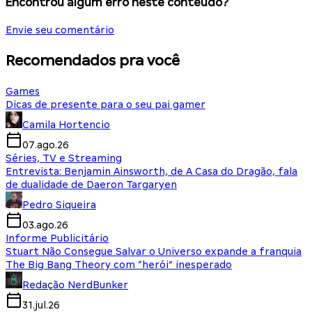
Encontrou algum erro neste conteúdo?
Envie seu comentário
Recomendados pra você
Games
Dicas de presente para o seu pai gamer
Camila Hortencio
07.ago.26
Séries, TV e Streaming
Entrevista: Benjamin Ainsworth, de A Casa do Dragão, fala
de dualidade de Daeron Targaryen
Pedro Siqueira
03.ago.26
Informe Publicitário
Stuart Não Consegue Salvar o Universo expande a franquia
The Big Bang Theory com “herói” inesperado
Redação NerdBunker
31.jul.26