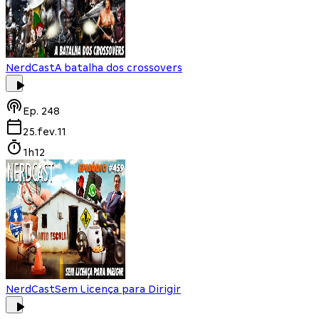
NerdCast
A batalha dos crossovers
Ep.
248
25.fev.11
1h12
NerdCast
Sem Licença para Dirigir