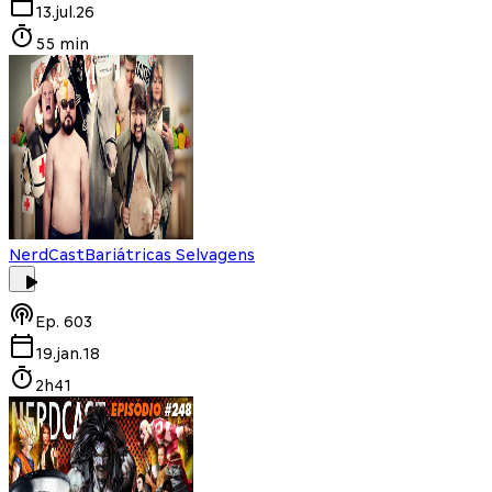
13.jul.26
55 min
NerdCast
Bariátricas Selvagens
Ep.
603
19.jan.18
2h41