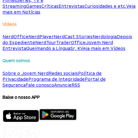
Filmes
Séries, TV e
Streaming
Games
Críticas
Entrevistas
Curiosidades e etc.
Veja
mais em Notícias
Vídeos
NerdOffice
NerdPlayer
NerdCast Stories
Nerdologia
Depois
do Expediente
NerdTour
TrailerOffice
Jovem Nerd
Entrevista
Queimando a Língua
Sr. K
Veja mais em Vídeos
Quem somos
Sobre o Jovem Nerd
Redes sociais
Política de
Privacidade
Programa de Integridade
Portal de
Segurança
Fale conosco
Anuncie
RSS
Baixe o nosso APP