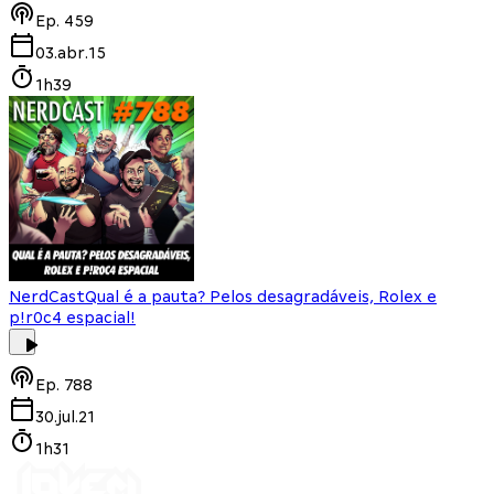
Ep.
459
03.abr.15
1h39
NerdCast
Qual é a pauta? Pelos desagradáveis, Rolex e
p!r0c4 espacial!
Ep.
788
30.jul.21
1h31