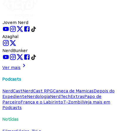
Jovem Nerd
Azaghal
NerdBunker
Ver mais
Podcasts
NerdCast
NerdCast RPG
Caneca de Mamicas
Depois do
Expediente
Nerdologia
NerdTech
Extras
Papo de
Parceiro
França e o Labirinto
T-Zombii
Veja mais em
Podcasts
Notícias