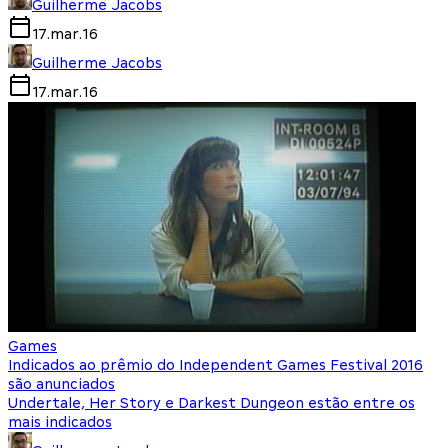
Guilherme Jacobs
17.mar.16
Guilherme Jacobs
17.mar.16
Games
Indicados ao prêmio do Independent Games Festival 2016
são anunciados
Undertale, Her Story e Darkest Dungeon estão entre os
mais indicados