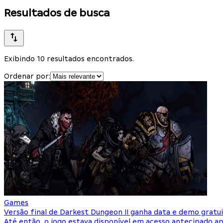
Resultados de busca
Exibindo 10 resultados encontrados.
Ordenar por:
Games
Versão final de Darkest Dungeon II ganha data e demo gratu
Até então, o jogo estava disponível em acesso antecipado a