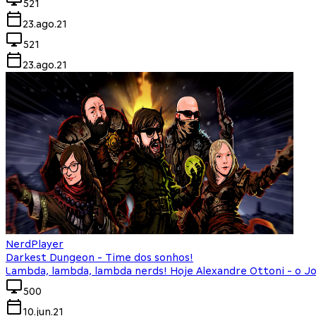
521
23.ago.21
521
23.ago.21
NerdPlayer
Darkest Dungeon - Time dos sonhos!
Lambda, lambda, lambda nerds! Hoje Alexandre Ottoni - o Jo
500
10.jun.21