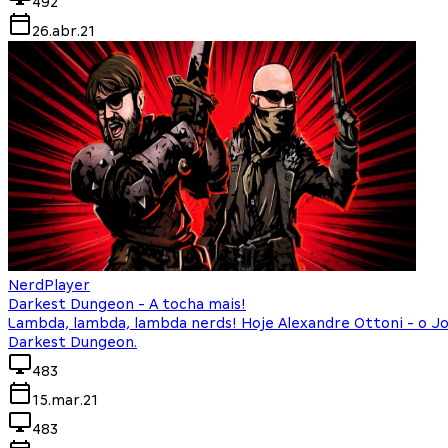
492
26.abr.21
NerdPlayer
Darkest Dungeon - A tocha mais!
Lambda, lambda, lambda nerds! Hoje Alexandre Ottoni - o Jo
Darkest Dungeon.
483
15.mar.21
483