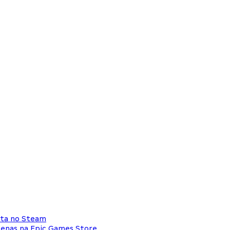
ita no Steam
penas na Epic Games Store