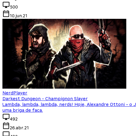
500
10.jun.21
NerdPlayer
Darkest Dungeon - Champignon Slayer
Lambda, lambda, lambda, nerds! Hoje, Alexandre Ottoni - o 
uma briga de faca.
492
26.abr.21