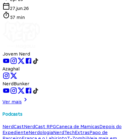
27.jun.26
57 min
Jovem Nerd
Azaghal
NerdBunker
Ver mais
Podcasts
NerdCast
NerdCast RPG
Caneca de Mamicas
Depois do
Expediente
Nerdologia
NerdTech
Extras
Papo de
Parceiro
França e o Labirinto
T-Zombii
Veja mais em