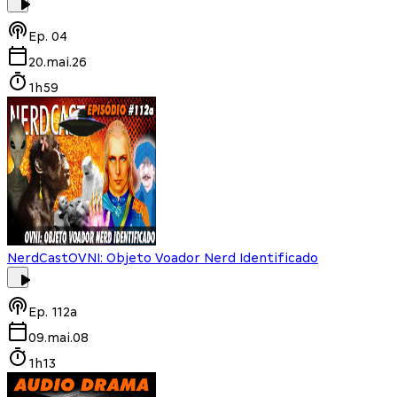
Ep.
04
20.mai.26
1h59
NerdCast
OVNI: Objeto Voador Nerd Identificado
Ep.
112a
09.mai.08
1h13