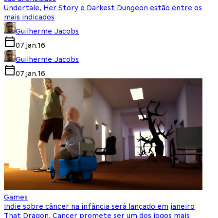
Undertale, Her Story e Darkest Dungeon estão entre os
mais indicados
Guilherme Jacobs
07.jan.16
Guilherme Jacobs
07.jan.16
Games
Indie sobre câncer na infância será lançado em janeiro
That Dragon, Cancer promete ser um dos jogos mais