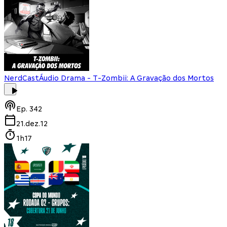
NerdCast
Áudio Drama - T-Zombii: A Gravação dos Mortos
Ep.
342
21.dez.12
1h17