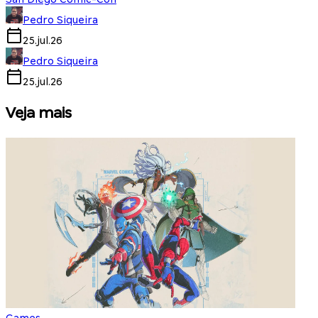
Pedro Siqueira
25.jul.26
Pedro Siqueira
25.jul.26
Veja mais
Games
S