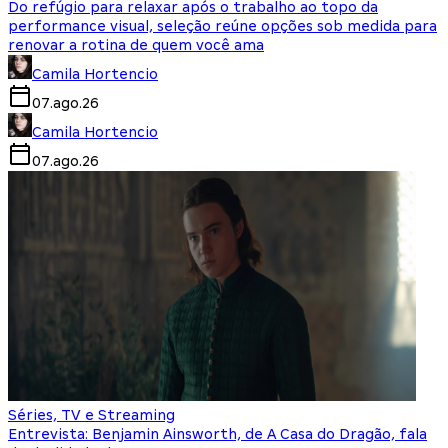
Do refúgio para relaxar após o trabalho ao topo da
performance visual, seleção reúne opções sob medida para
renovar a rotina de quem você ama
Camila Hortencio
07.ago.26
Camila Hortencio
07.ago.26
Séries, TV e Streaming
Entrevista: Benjamin Ainsworth, de A Casa do Dragão, fala