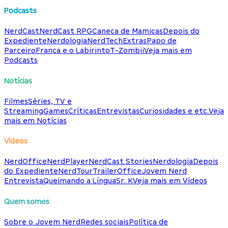
Podcasts
NerdCast
NerdCast RPG
Caneca de Mamicas
Depois do
Expediente
Nerdologia
NerdTech
Extras
Papo de
Parceiro
França e o Labirinto
T-Zombii
Veja mais em
Podcasts
Notícias
Filmes
Séries, TV e
Streaming
Games
Críticas
Entrevistas
Curiosidades e etc.
Veja
mais em Notícias
Vídeos
NerdOffice
NerdPlayer
NerdCast Stories
Nerdologia
Depois
do Expediente
NerdTour
TrailerOffice
Jovem Nerd
Entrevista
Queimando a Língua
Sr. K
Veja mais em Vídeos
Quem somos
Sobre o Jovem Nerd
Redes sociais
Política de