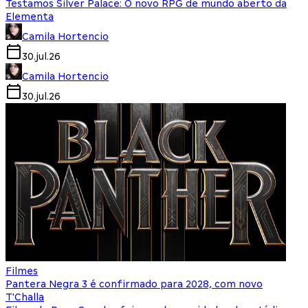
Testamos Silver Palace: O novo RPG de mundo aberto da
Elementa
Camila Hortencio
30.jul.26
Camila Hortencio
30.jul.26
Filmes
Pantera Negra 3 é confirmado para 2028, com novo
T'Challa