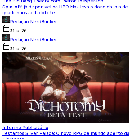
The Big Bang Theory com “herói” inesperado
Spin-off já disponível na HBO Max leva o dono da loja de
quadrinhos ao holofote
Redação NerdBunker
31.jul.26
Redação NerdBunker
31.jul.26
Informe Publicitário
Testamos Silver Palace: O novo RPG de mundo aberto da