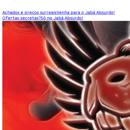
Achados e preços surreais
Venha para o Jabá Absurdo!
Ofertas secretas?
Só no Jabá Absurdo!