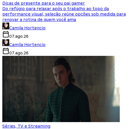
Dicas de presente para o seu pai gamer
Do refúgio para relaxar após o trabalho ao topo da
performance visual, seleção reúne opções sob medida para
renovar a rotina de quem você ama
Camila Hortencio
07.ago.26
Camila Hortencio
07.ago.26
Séries, TV e Streaming