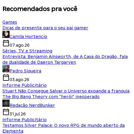
Recomendados pra você
Games
Dicas de presente para o seu pai gamer
Camila Hortencio
07.ago.26
Séries, TV e Streaming
Entrevista: Benjamin Ainsworth, de A Casa do Dragão, fala
de dualidade de Daeron Targaryen
Pedro Siqueira
03.ago.26
Informe Publicitário
Stuart Não Consegue Salvar o Universo expande a franquia
The Big Bang Theory com “herói” inesperado
Redação NerdBunker
31.jul.26
Informe Publicitário
Testamos Silver Palace: O novo RPG de mundo aberto da
Elementa