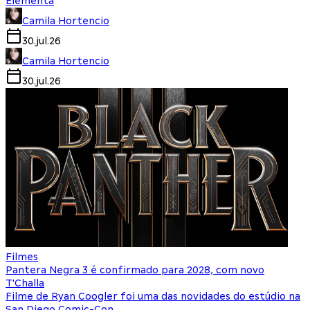
Elementa
Camila Hortencio
30.jul.26
Camila Hortencio
30.jul.26
Filmes
Pantera Negra 3 é confirmado para 2028, com novo
T'Challa
Filme de Ryan Coogler foi uma das novidades do estúdio na
San Diego Comic-Con