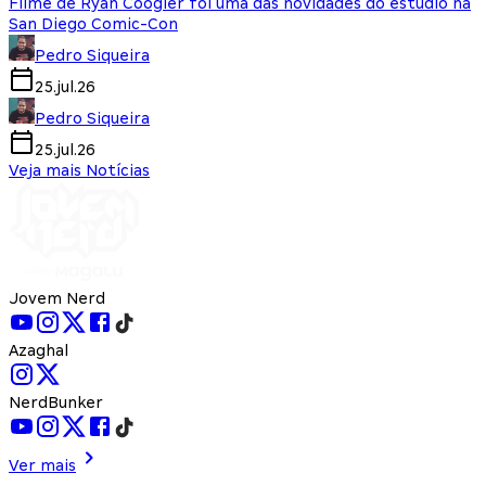
Filme de Ryan Coogler foi uma das novidades do estúdio na
San Diego Comic-Con
Pedro Siqueira
25.jul.26
Pedro Siqueira
25.jul.26
Veja mais Notícias
Jovem Nerd
Azaghal
NerdBunker
Ver mais