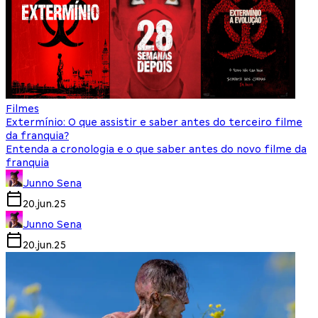
Filmes
Extermínio: O que assistir e saber antes do terceiro filme
da franquia?
Entenda a cronologia e o que saber antes do novo filme da
franquia
Junno Sena
20.jun.25
Junno Sena
20.jun.25