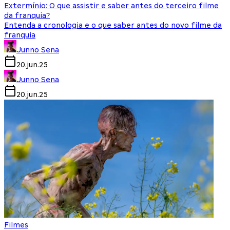
Extermínio: O que assistir e saber antes do terceiro filme
da franquia?
Entenda a cronologia e o que saber antes do novo filme da
franquia
Junno Sena
20.jun.25
Junno Sena
20.jun.25
Filmes