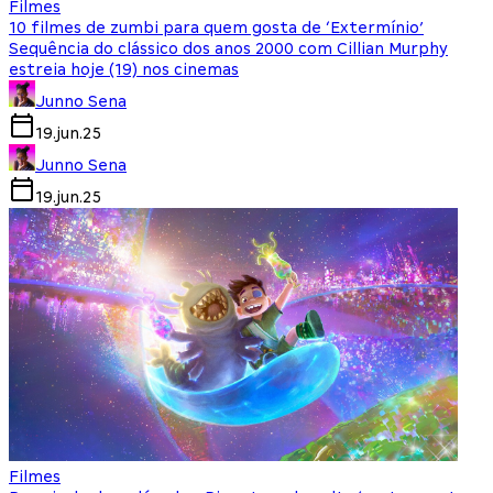
Filmes
10 filmes de zumbi para quem gosta de ‘Extermínio’
Sequência do clássico dos anos 2000 com Cillian Murphy
estreia hoje (19) nos cinemas
Junno Sena
19.jun.25
Junno Sena
19.jun.25
Filmes