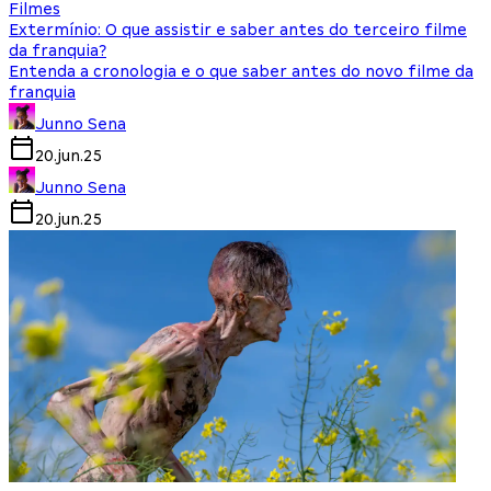
Filmes
Extermínio: O que assistir e saber antes do terceiro filme
da franquia?
Entenda a cronologia e o que saber antes do novo filme da
franquia
Junno Sena
20.jun.25
Junno Sena
20.jun.25