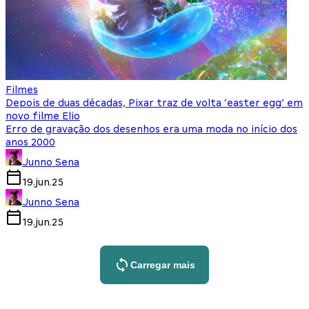
Filmes
Depois de duas décadas, Pixar traz de volta ‘easter egg’ em
novo filme Elio
Erro de gravação dos desenhos era uma moda no início dos
anos 2000
Junno Sena
19.jun.25
Junno Sena
19.jun.25
Carregar mais