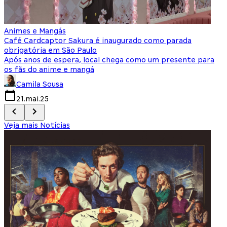
Animes e Mangás
C
Café Cardcaptor Sakura é inaugurado como parada
P
obrigatória em São Paulo
e
Após anos de espera, local chega como um presente para
T
os fãs do anime e mangá
d
Camila Sousa
21.mai.25
Veja mais Notícias