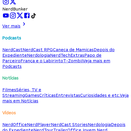
NerdBunker
Ver mais
Podcasts
NerdCast
NerdCast RPG
Caneca de Mamicas
Depois do
Expediente
Nerdologia
NerdTech
Extras
Papo de
Parceiro
França e o Labirinto
T-Zombii
Veja mais em
Podcasts
Notícias
Filmes
Séries, TV e
Streaming
Games
Críticas
Entrevistas
Curiosidades e etc.
Veja
mais em Notícias
Vídeos
NerdOffice
NerdPlayer
NerdCast Stories
Nerdologia
Depois
do Expediente
NerdTour
TrailerOffice
Jovem Nerd