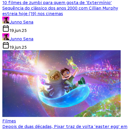
10 filmes de zumbi para quem gosta de ‘Extermínio’
Sequência do clássico dos anos 2000 com Cillian Murphy
estreia hoje (19) nos cinemas
Junno Sena
19.jun.25
Junno Sena
19.jun.25
Filmes
Depois de duas décadas, Pixar traz de volta ‘easter egg’ em