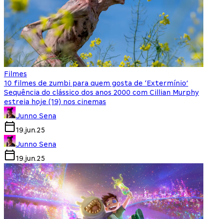
Filmes
10 filmes de zumbi para quem gosta de ‘Extermínio’
Sequência do clássico dos anos 2000 com Cillian Murphy
estreia hoje (19) nos cinemas
Junno Sena
19.jun.25
Junno Sena
19.jun.25