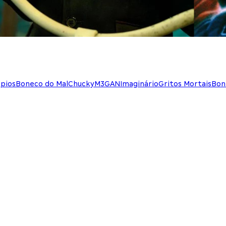
pios
Boneco do Mal
Chucky
M3GAN
Imaginário
Gritos Mortais
Bon