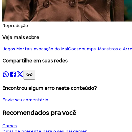
Reprodução
Veja mais sobre
Jogos Mortais
Invocação do Mal
Goosebumps: Monstros e Arre
Compartilhe em suas redes
Encontrou algum erro neste conteúdo?
Envie seu comentário
Recomendados pra você
Games
Dicas de presente para o seu pai gamer