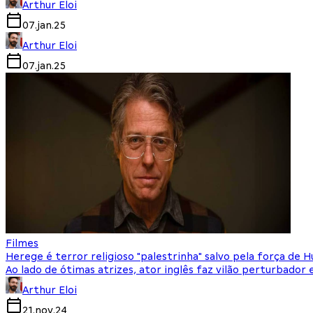
Arthur Eloi
07.jan.25
Arthur Eloi
07.jan.25
Filmes
Herege é terror religioso "palestrinha" salvo pela força de H
Ao lado de ótimas atrizes, ator inglês faz vilão perturbador
Arthur Eloi
21.nov.24