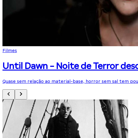
Filmes
Until Dawn - Noite de Terror des
Quase sem relação ao material-base, horror sem sal tem p