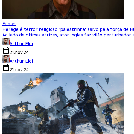
Filmes
Herege é terror religioso "palestrinha" salvo pela força de H
Ao lado de ótimas atrizes, ator inglês faz vilão perturbador
Arthur Eloi
21.nov.24
Arthur Eloi
21.nov.24