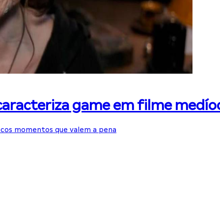
caracteriza game em filme medíocr
oucos momentos que valem a pena