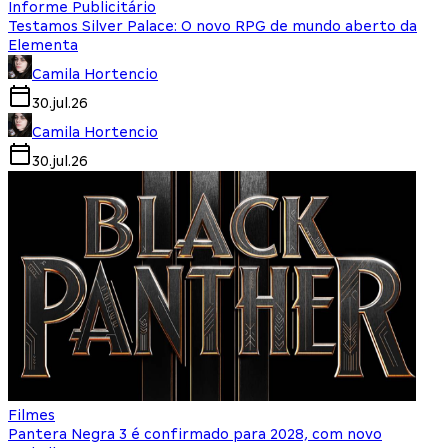
Informe Publicitário
Testamos Silver Palace: O novo RPG de mundo aberto da
Elementa
Camila Hortencio
30.jul.26
Camila Hortencio
30.jul.26
Filmes
Pantera Negra 3 é confirmado para 2028, com novo