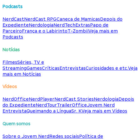
Podcasts
NerdCast
NerdCast RPG
Caneca de Mamicas
Depois do
Expediente
Nerdologia
NerdTech
Extras
Papo de
Parceiro
França e o Labirinto
T-Zombii
Veja mais em
Podcasts
Notícias
Filmes
Séries, TV e
Streaming
Games
Críticas
Entrevistas
Curiosidades e etc.
Veja
mais em Notícias
Vídeos
NerdOffice
NerdPlayer
NerdCast Stories
Nerdologia
Depois
do Expediente
NerdTour
TrailerOffice
Jovem Nerd
Entrevista
Queimando a Língua
Sr. K
Veja mais em Vídeos
Quem somos
Sobre o Jovem Nerd
Redes sociais
Política de