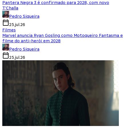
Pantera Negra 3 é confirmado para 2028, com novo
T'Challa
Pedro Siqueira
25.jul.26
Filmes
Marvel anuncia Ryan Gosling como Motoqueiro Fantasma e
filme do anti-herói em 2028
Pedro Siqueira
25.jul.26