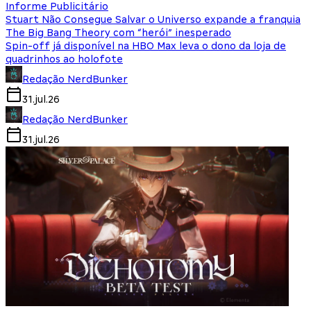
Informe Publicitário
Stuart Não Consegue Salvar o Universo expande a franquia
The Big Bang Theory com “herói” inesperado
Spin-off já disponível na HBO Max leva o dono da loja de
quadrinhos ao holofote
Redação NerdBunker
31.jul.26
Redação NerdBunker
31.jul.26