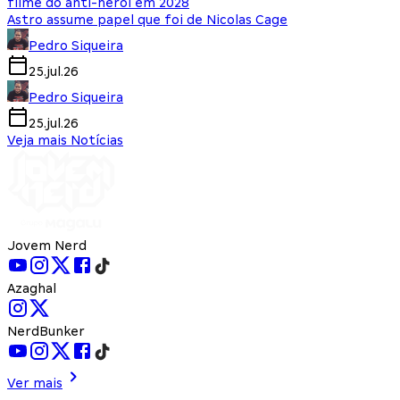
filme do anti-herói em 2028
Astro assume papel que foi de Nicolas Cage
Pedro Siqueira
25.jul.26
Pedro Siqueira
25.jul.26
Veja mais Notícias
Jovem Nerd
Azaghal
NerdBunker
Ver mais