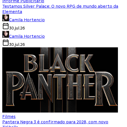
Informe Publicitário
Testamos Silver Palace: O novo RPG de mundo aberto da
Elementa
Camila Hortencio
30.jul.26
Camila Hortencio
30.jul.26
Filmes
Pantera Negra 3 é confirmado para 2028, com novo