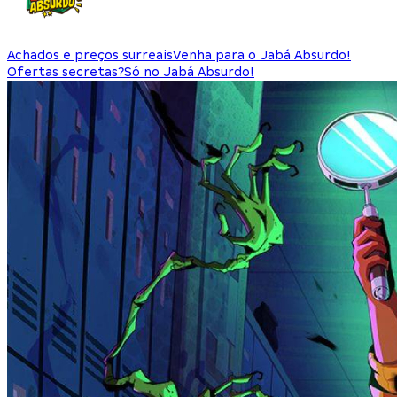
Achados e preços surreais
Venha para o Jabá Absurdo!
Ofertas secretas?
Só no Jabá Absurdo!