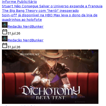
Informe Publicitário
Stuart Não Consegue Salvar o Universo expande a franquia
The Big Bang Theory com “herói” inesperado
Spin-off já disponível na HBO Max leva o dono da loja de
quadrinhos ao holofote
Redação NerdBunker
31.jul.26
Redação NerdBunker
31.jul.26