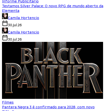
Informe Publicitário
Testamos Silver Palace: O novo RPG de mundo aberto da
Elementa
Camila Hortencio
30.jul.26
Camila Hortencio
30.jul.26
Filmes
Pantera Negra 3 é confirmado para 2028, com novo