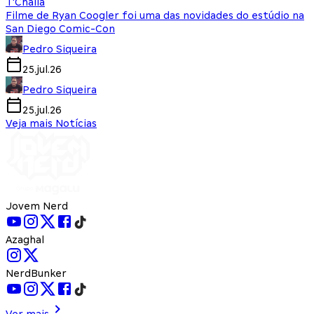
T'Challa
Filme de Ryan Coogler foi uma das novidades do estúdio na
San Diego Comic-Con
Pedro Siqueira
25.jul.26
Pedro Siqueira
25.jul.26
Veja mais Notícias
Jovem Nerd
Azaghal
NerdBunker
Ver mais