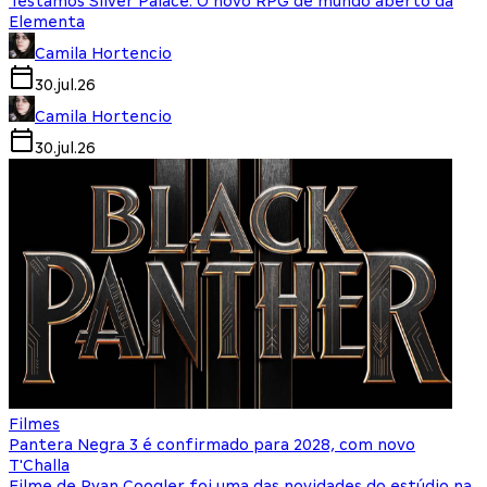
Testamos Silver Palace: O novo RPG de mundo aberto da
Elementa
Camila Hortencio
30.jul.26
Camila Hortencio
30.jul.26
Filmes
Pantera Negra 3 é confirmado para 2028, com novo
T'Challa
Filme de Ryan Coogler foi uma das novidades do estúdio na