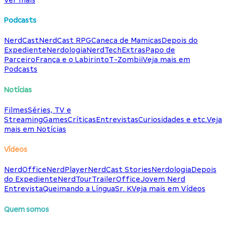
Podcasts
NerdCast
NerdCast RPG
Caneca de Mamicas
Depois do
Expediente
Nerdologia
NerdTech
Extras
Papo de
Parceiro
França e o Labirinto
T-Zombii
Veja mais em
Podcasts
Notícias
Filmes
Séries, TV e
Streaming
Games
Críticas
Entrevistas
Curiosidades e etc.
Veja
mais em Notícias
Vídeos
NerdOffice
NerdPlayer
NerdCast Stories
Nerdologia
Depois
do Expediente
NerdTour
TrailerOffice
Jovem Nerd
Entrevista
Queimando a Língua
Sr. K
Veja mais em Vídeos
Quem somos