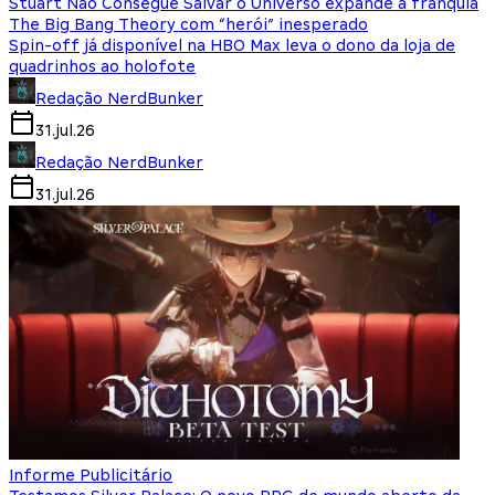
Stuart Não Consegue Salvar o Universo expande a franquia
The Big Bang Theory com “herói” inesperado
Spin-off já disponível na HBO Max leva o dono da loja de
quadrinhos ao holofote
Redação NerdBunker
31.jul.26
Redação NerdBunker
31.jul.26
Informe Publicitário