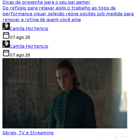
Dicas de presente para o seu pai gamer
Do refúgio para relaxar após o trabalho ao topo da
performance visual, seleção reúne opções sob medida para
renovar a rotina de quem você ama
Camila Hortencio
07.ago.26
Camila Hortencio
07.ago.26
Séries, TV e Streaming