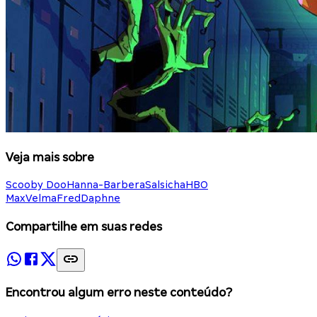
Veja mais sobre
Scooby Doo
Hanna-Barbera
Salsicha
HBO
Max
Velma
Fred
Daphne
Compartilhe em suas redes
Encontrou algum erro neste conteúdo?