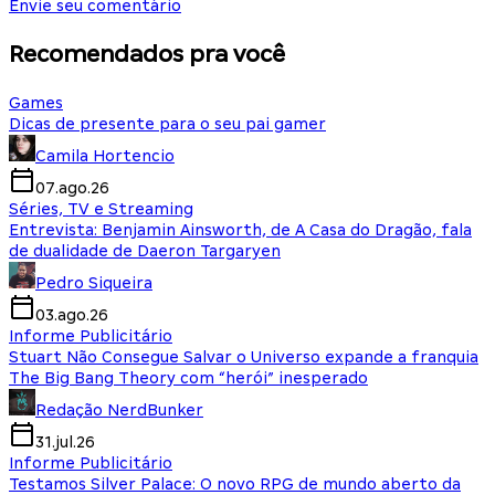
Envie seu comentário
Recomendados pra você
Games
Dicas de presente para o seu pai gamer
Camila Hortencio
07.ago.26
Séries, TV e Streaming
Entrevista: Benjamin Ainsworth, de A Casa do Dragão, fala
de dualidade de Daeron Targaryen
Pedro Siqueira
03.ago.26
Informe Publicitário
Stuart Não Consegue Salvar o Universo expande a franquia
The Big Bang Theory com “herói” inesperado
Redação NerdBunker
31.jul.26
Informe Publicitário
Testamos Silver Palace: O novo RPG de mundo aberto da