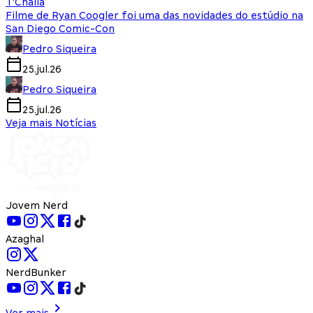
T'Challa
Filme de Ryan Coogler foi uma das novidades do estúdio na
San Diego Comic-Con
Pedro Siqueira
25.jul.26
Pedro Siqueira
25.jul.26
Veja mais Notícias
Jovem Nerd
Azaghal
NerdBunker
Ver mais