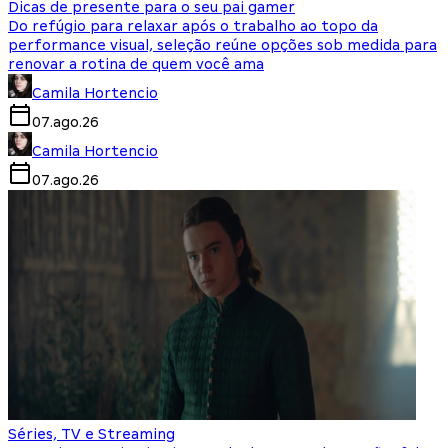
Dicas de presente para o seu pai gamer
Do refúgio para relaxar após o trabalho ao topo da
performance visual, seleção reúne opções sob medida para
renovar a rotina de quem você ama
Camila Hortencio
07.ago.26
Camila Hortencio
07.ago.26
Séries, TV e Streaming