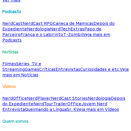
Podcasts
NerdCast
NerdCast RPG
Caneca de Mamicas
Depois do
Expediente
Nerdologia
NerdTech
Extras
Papo de
Parceiro
França e o Labirinto
T-Zombii
Veja mais em
Podcasts
Notícias
Filmes
Séries, TV e
Streaming
Games
Críticas
Entrevistas
Curiosidades e etc.
Veja
mais em Notícias
Vídeos
NerdOffice
NerdPlayer
NerdCast Stories
Nerdologia
Depois
do Expediente
NerdTour
TrailerOffice
Jovem Nerd
Entrevista
Queimando a Língua
Sr. K
Veja mais em Vídeos
Quem somos