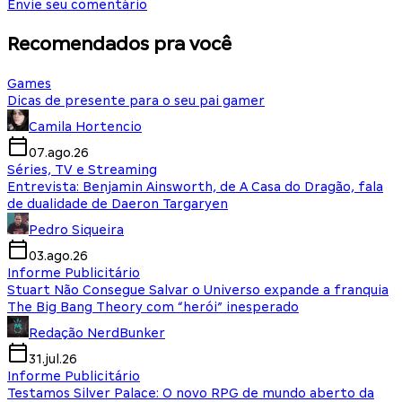
Envie seu comentário
Recomendados pra você
Games
Dicas de presente para o seu pai gamer
Camila Hortencio
07.ago.26
Séries, TV e Streaming
Entrevista: Benjamin Ainsworth, de A Casa do Dragão, fala
de dualidade de Daeron Targaryen
Pedro Siqueira
03.ago.26
Informe Publicitário
Stuart Não Consegue Salvar o Universo expande a franquia
The Big Bang Theory com “herói” inesperado
Redação NerdBunker
31.jul.26
Informe Publicitário
Testamos Silver Palace: O novo RPG de mundo aberto da