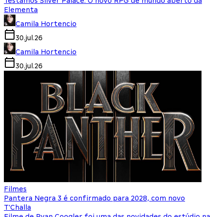
Testamos Silver Palace: O novo RPG de mundo aberto da
Elementa
Camila Hortencio
30.jul.26
Camila Hortencio
30.jul.26
Filmes
Pantera Negra 3 é confirmado para 2028, com novo
T'Challa
Filme de Ryan Coogler foi uma das novidades do estúdio na