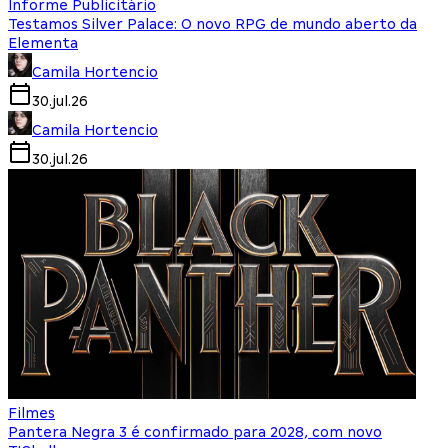
Informe Publicitário
Testamos Silver Palace: O novo RPG de mundo aberto da
Elementa
Camila Hortencio
30.jul.26
Camila Hortencio
30.jul.26
Filmes
Pantera Negra 3 é confirmado para 2028, com novo