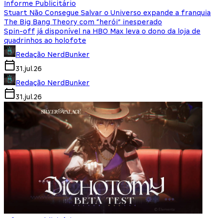
Informe Publicitário
Stuart Não Consegue Salvar o Universo expande a franquia
The Big Bang Theory com “herói” inesperado
Spin-off já disponível na HBO Max leva o dono da loja de
quadrinhos ao holofote
Redação NerdBunker
31.jul.26
Redação NerdBunker
31.jul.26