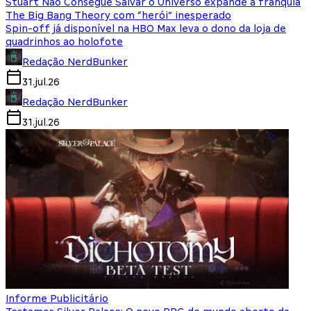
Stuart Não Consegue Salvar o Universo expande a franquia
The Big Bang Theory com “herói” inesperado
Spin-off já disponível na HBO Max leva o dono da loja de
quadrinhos ao holofote
Redação NerdBunker
31.jul.26
Redação NerdBunker
31.jul.26
Informe Publicitário