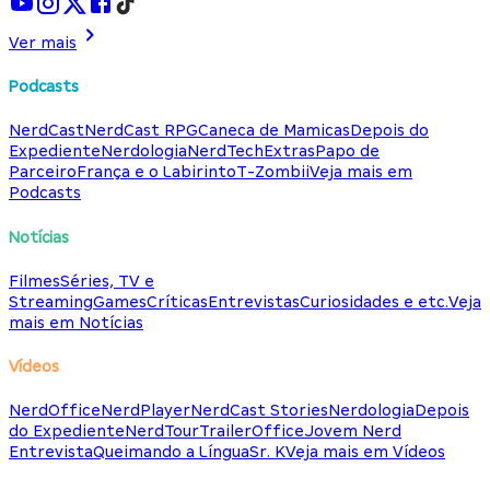
Ver mais
Podcasts
NerdCast
NerdCast RPG
Caneca de Mamicas
Depois do
Expediente
Nerdologia
NerdTech
Extras
Papo de
Parceiro
França e o Labirinto
T-Zombii
Veja mais em
Podcasts
Notícias
Filmes
Séries, TV e
Streaming
Games
Críticas
Entrevistas
Curiosidades e etc.
Veja
mais em Notícias
Vídeos
NerdOffice
NerdPlayer
NerdCast Stories
Nerdologia
Depois
do Expediente
NerdTour
TrailerOffice
Jovem Nerd
Entrevista
Queimando a Língua
Sr. K
Veja mais em Vídeos