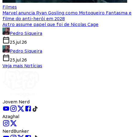
Filmes
Marvel anuncia Ryan Gosling como Motoqueiro Fantasma e
filme do anti-herói em 2028
Astro assume papel que foi de Nicolas Cage
Pedro Siqueira
25.jul.26
Pedro Siqueira
25.jul.26
Veja mais Notícias
Jovem Nerd
Azaghal
NerdBunker