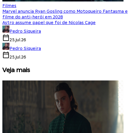
Filmes
Marvel anuncia Ryan Gosling como Motoqueiro Fantasma e
filme do anti-herói em 2028
Astro assume papel que foi de Nicolas Cage
Pedro Siqueira
25.jul.26
Pedro Siqueira
25.jul.26
Veja mais