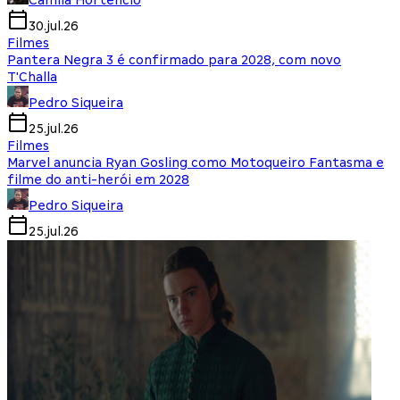
Camila Hortencio
30.jul.26
Filmes
Pantera Negra 3 é confirmado para 2028, com novo
T'Challa
Pedro Siqueira
25.jul.26
Filmes
Marvel anuncia Ryan Gosling como Motoqueiro Fantasma e
filme do anti-herói em 2028
Pedro Siqueira
25.jul.26