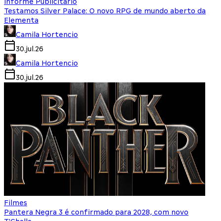
Informe Publicitário
Testamos Silver Palace: O novo RPG de mundo aberto da
Elementa
Camila Hortencio
30.jul.26
Camila Hortencio
30.jul.26
Filmes
Pantera Negra 3 é confirmado para 2028, com novo