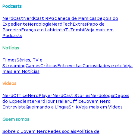
Podcasts
NerdCast
NerdCast RPG
Caneca de Mamicas
Depois do
Expediente
Nerdologia
NerdTech
Extras
Papo de
Parceiro
França e o Labirinto
T-Zombii
Veja mais em
Podcasts
Notícias
Filmes
Séries, TV e
Streaming
Games
Críticas
Entrevistas
Curiosidades e etc.
Veja
mais em Notícias
Vídeos
NerdOffice
NerdPlayer
NerdCast Stories
Nerdologia
Depois
do Expediente
NerdTour
TrailerOffice
Jovem Nerd
Entrevista
Queimando a Língua
Sr. K
Veja mais em Vídeos
Quem somos
Sobre o Jovem Nerd
Redes sociais
Política de