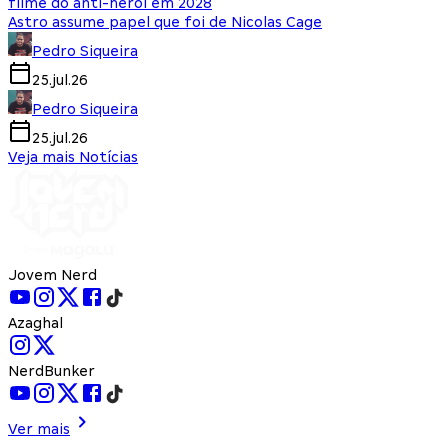
filme do anti-herói em 2028
Astro assume papel que foi de Nicolas Cage
Pedro Siqueira
25.jul.26
Pedro Siqueira
25.jul.26
Veja mais Notícias
Jovem Nerd
Azaghal
NerdBunker
Ver mais