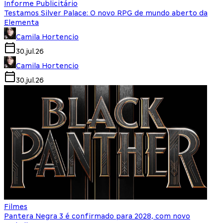
Informe Publicitário
Testamos Silver Palace: O novo RPG de mundo aberto da
Elementa
Camila Hortencio
30.jul.26
Camila Hortencio
30.jul.26
Filmes
Pantera Negra 3 é confirmado para 2028, com novo