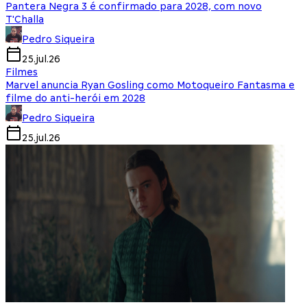
Pantera Negra 3 é confirmado para 2028, com novo
T'Challa
Pedro Siqueira
25.jul.26
Filmes
Marvel anuncia Ryan Gosling como Motoqueiro Fantasma e
filme do anti-herói em 2028
Pedro Siqueira
25.jul.26