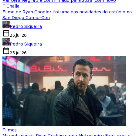
Pantera Negra 3 é confirmado para 2028, com novo
T'Challa
Filme de Ryan Coogler foi uma das novidades do estúdio na
San Diego Comic-Con
Pedro Siqueira
25.jul.26
Pedro Siqueira
25.jul.26
Filmes
Marvel anuncia Ryan Gosling como Motoqueiro Fantasma e