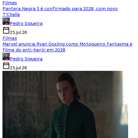
Filmes
Pantera Negra 3 é confirmado para 2028, com novo
T'Challa
Pedro Siqueira
25.jul.26
Filmes
Marvel anuncia Ryan Gosling como Motoqueiro Fantasma e
filme do anti-herói em 2028
Pedro Siqueira
25.jul.26