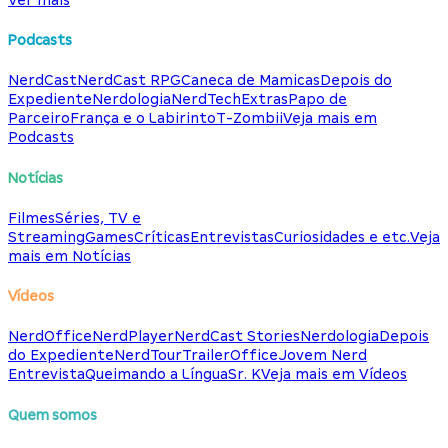
Podcasts
NerdCast
NerdCast RPG
Caneca de Mamicas
Depois do
Expediente
Nerdologia
NerdTech
Extras
Papo de
Parceiro
França e o Labirinto
T-Zombii
Veja mais em
Podcasts
Notícias
Filmes
Séries, TV e
Streaming
Games
Críticas
Entrevistas
Curiosidades e etc.
Veja
mais em Notícias
Vídeos
NerdOffice
NerdPlayer
NerdCast Stories
Nerdologia
Depois
do Expediente
NerdTour
TrailerOffice
Jovem Nerd
Entrevista
Queimando a Língua
Sr. K
Veja mais em Vídeos
Quem somos