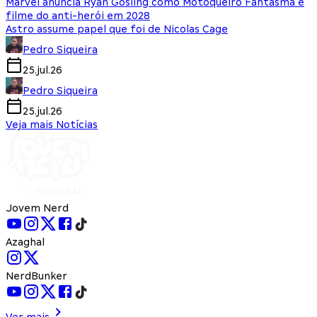
Marvel anuncia Ryan Gosling como Motoqueiro Fantasma e
filme do anti-herói em 2028
Astro assume papel que foi de Nicolas Cage
Pedro Siqueira
25.jul.26
Pedro Siqueira
25.jul.26
Veja mais Notícias
Jovem Nerd
Azaghal
NerdBunker
Ver mais