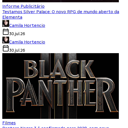
Informe Publicitário
Testamos Silver Palace: O novo RPG de mundo aberto da
Elementa
Camila Hortencio
30.jul.26
Camila Hortencio
30.jul.26
Filmes