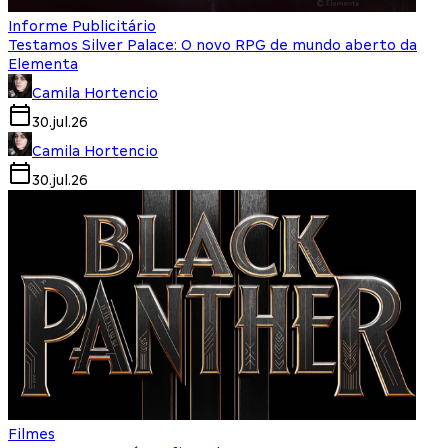
Informe Publicitário
Testamos Silver Palace: O novo RPG de mundo aberto da
Elementa
Camila Hortencio
30.jul.26
Camila Hortencio
30.jul.26
Filmes