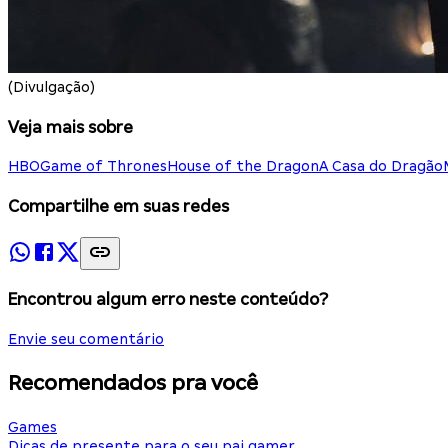
(Divulgação)
Veja mais sobre
HBO
Game of Thrones
House of the Dragon
A Casa do Dragão
Compartilhe em suas redes
Encontrou algum erro neste conteúdo?
Envie seu comentário
Recomendados pra você
Games
Dicas de presente para o seu pai gamer