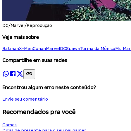
DC/Marvel/Reprodução
Veja mais sobre
Batman
X-Men
Conan
Marvel
DC
Spawn
Turma da Mônica
Ms. Mar
Compartilhe em suas redes
Encontrou algum erro neste conteúdo?
Envie seu comentário
Recomendados pra você
Games
Dicas de presente para o seu pai gamer