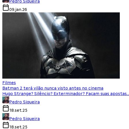
Pedro Siqueira
09.jan.26
Filmes
Batman 2 terá vilão nunca visto antes no cinema
Hugo Strange? Silêncio? Exterminador? Façam suas apostas
Pedro Siqueira
18.set.25
Pedro Siqueira
18.set.25