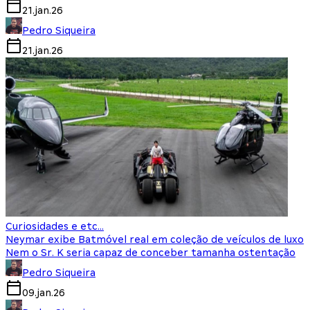
21.jan.26
Pedro Siqueira
21.jan.26
Curiosidades e etc...
Neymar exibe Batmóvel real em coleção de veículos de luxo
Nem o Sr. K seria capaz de conceber tamanha ostentação
Pedro Siqueira
09.jan.26