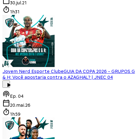
30.jul.21
1h31
Jovem Nerd Esporte Clube
GUIA DA COPA 2026 - GRUPOS G
& H: Você apostaria contra o AZAGHAL? | JNEC 04
Ep.
04
20.mai.26
1h59