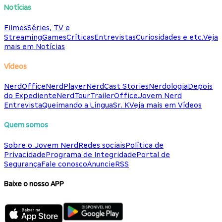
Notícias
Filmes
Séries, TV e
Streaming
Games
Críticas
Entrevistas
Curiosidades e etc.
Veja
mais em Notícias
Vídeos
NerdOffice
NerdPlayer
NerdCast Stories
Nerdologia
Depois
do Expediente
NerdTour
TrailerOffice
Jovem Nerd
Entrevista
Queimando a Língua
Sr. K
Veja mais em Vídeos
Quem somos
Sobre o Jovem Nerd
Redes sociais
Política de
Privacidade
Programa de Integridade
Portal de
Segurança
Fale conosco
Anuncie
RSS
Baixe o nosso APP