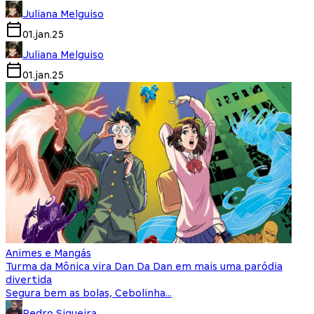
Juliana Melguiso
01.jan.25
Juliana Melguiso
01.jan.25
Animes e Mangás
Turma da Mônica vira Dan Da Dan em mais uma paródia
divertida
Segura bem as bolas, Cebolinha…
Pedro Siqueira