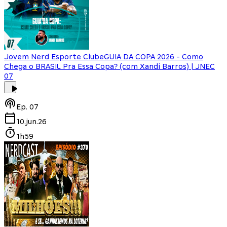
Jovem Nerd Esporte Clube
GUIA DA COPA 2026 - Como
Chega o BRASIL Pra Essa Copa? (com Xandi Barros) | JNEC
07
Ep.
07
10.jun.26
1h59