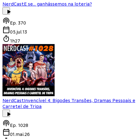
NerdCast
E se... ganhássemos na loteria?
Ep.
370
05.jul.13
1h27
NerdCast
Invencível 4: Bigodes Transões, Dramas Pessoais e
Carretel de Tripa
Ep.
1028
01.mai.26