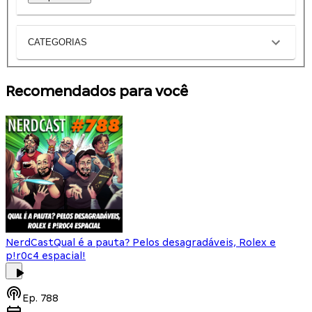
CATEGORIAS
Recomendados para você
NerdCast
Qual é a pauta? Pelos desagradáveis, Rolex e
p!r0c4 espacial!
Ep.
788