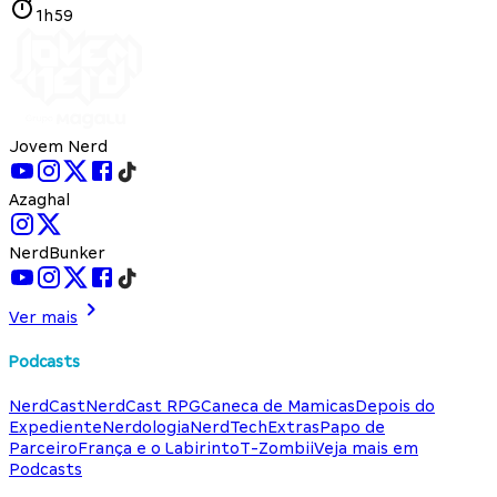
1h59
Jovem Nerd
Azaghal
NerdBunker
Ver mais
Podcasts
NerdCast
NerdCast RPG
Caneca de Mamicas
Depois do
Expediente
Nerdologia
NerdTech
Extras
Papo de
Parceiro
França e o Labirinto
T-Zombii
Veja mais em
Podcasts