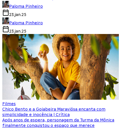
Paloma Pinheiro
23.jan.25
Paloma Pinheiro
23.jan.25
Filmes
Chico Bento e a Goiabeira Maraviósa encanta com
simplicidade e inocência | Crítica
Após anos de espera, personagem da Turma da Mônica
finalmente conquistou o espaço que merece