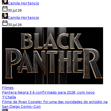
Camila Hortencio
30.jul.26
Camila Hortencio
30.jul.26
Filmes
Pantera Negra 3 é confirmado para 2028, com novo
T'Challa
Filme de Ryan Coogler foi uma das novidades do estúdio na
San Diego Comic-Con