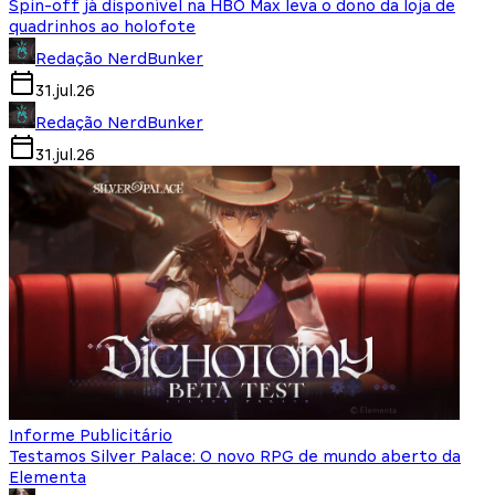
Spin-off já disponível na HBO Max leva o dono da loja de
quadrinhos ao holofote
Redação NerdBunker
31.jul.26
Redação NerdBunker
31.jul.26
Informe Publicitário
Testamos Silver Palace: O novo RPG de mundo aberto da
Elementa