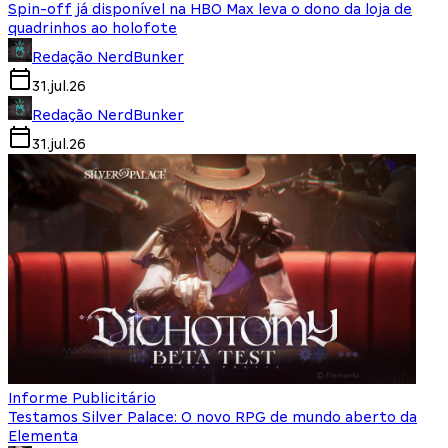
Spin-off já disponível na HBO Max leva o dono da loja de
quadrinhos ao holofote
Redação NerdBunker
31.jul.26
Redação NerdBunker
31.jul.26
Informe Publicitário
Testamos Silver Palace: O novo RPG de mundo aberto da
Elementa