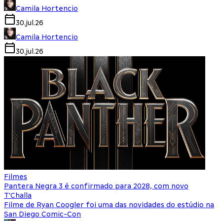
Camila Hortencio
30.jul.26
Camila Hortencio
30.jul.26
Filmes
Pantera Negra 3 é confirmado para 2028, com novo
T'Challa
Filme de Ryan Coogler foi uma das novidades do estúdio na
San Diego Comic-Con