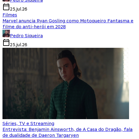
Pedro Siqueira
25.jul.26
Filmes
Marvel anuncia Ryan Gosling como Motoqueiro Fantasma e
filme do anti-herói em 2028
Pedro Siqueira
25.jul.26
Séries, TV e Streaming
Entrevista: Benjamin Ainsworth, de A Casa do Dragão, fala
de dualidade de Daeron Targaryen