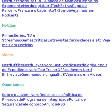
NerdCast
NerdCast RPG
Caneca de Mamicas
Depois do
Expediente
Nerdologia
NerdTech
Extras
Papo de
Parceiro
França e o Labirinto
T-Zombii
Veja mais em
Podcasts
Notícias
Filmes
Séries, TV e
Streaming
Games
Críticas
Entrevistas
Curiosidades e etc.
Veja
mais em Notícias
Vídeos
NerdOffice
NerdPlayer
NerdCast Stories
Nerdologia
Depois
do Expediente
NerdTour
TrailerOffice
Jovem Nerd
Entrevista
Queimando a Língua
Sr. K
Veja mais em Vídeos
Quem somos
Sobre o Jovem Nerd
Redes sociais
Política de
Privacidade
Programa de Integridade
Portal de
Segurança
Fale conosco
Anuncie
RSS