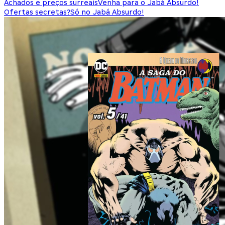
Achados e preços surreais
Venha para o Jabá Absurdo!
Ofertas secretas?
Só no Jabá Absurdo!