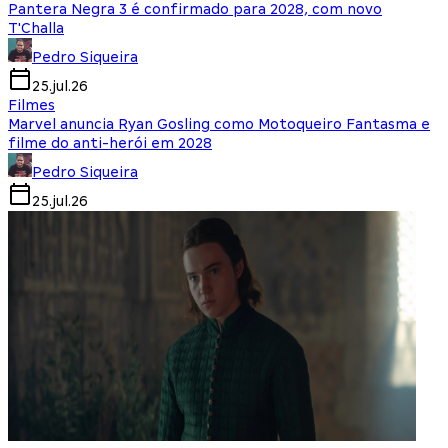
Pantera Negra 3 é confirmado para 2028, com novo
T'Challa
Pedro Siqueira
25.jul.26
Filmes
Marvel anuncia Ryan Gosling como Motoqueiro Fantasma e
filme do anti-herói em 2028
Pedro Siqueira
25.jul.26