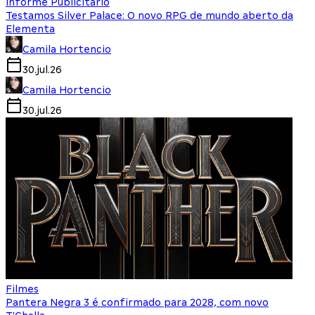
Informe Publicitário
Testamos Silver Palace: O novo RPG de mundo aberto da
Elementa
Camila Hortencio
30.jul.26
Camila Hortencio
30.jul.26
Filmes
Pantera Negra 3 é confirmado para 2028, com novo