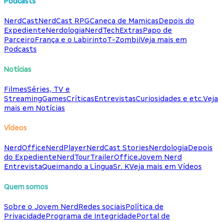
Podcasts
NerdCast
NerdCast RPG
Caneca de Mamicas
Depois do
Expediente
Nerdologia
NerdTech
Extras
Papo de
Parceiro
França e o Labirinto
T-Zombii
Veja mais em
Podcasts
Notícias
Filmes
Séries, TV e
Streaming
Games
Críticas
Entrevistas
Curiosidades e etc.
Veja
mais em Notícias
Vídeos
NerdOffice
NerdPlayer
NerdCast Stories
Nerdologia
Depois
do Expediente
NerdTour
TrailerOffice
Jovem Nerd
Entrevista
Queimando a Língua
Sr. K
Veja mais em Vídeos
Quem somos
Sobre o Jovem Nerd
Redes sociais
Política de
Privacidade
Programa de Integridade
Portal de