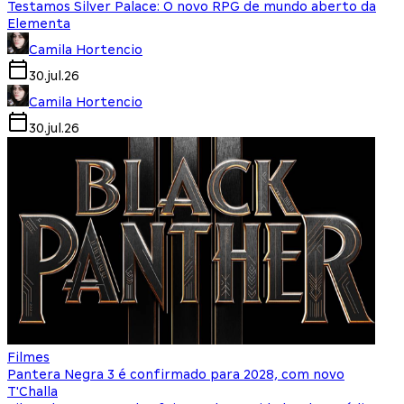
Testamos Silver Palace: O novo RPG de mundo aberto da
Elementa
Camila Hortencio
30.jul.26
Camila Hortencio
30.jul.26
Filmes
Pantera Negra 3 é confirmado para 2028, com novo
T'Challa