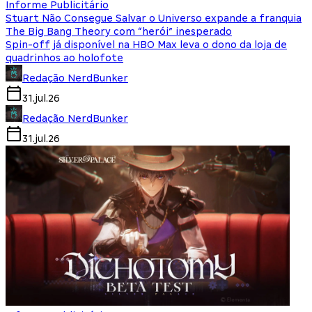
Informe Publicitário
Stuart Não Consegue Salvar o Universo expande a franquia
The Big Bang Theory com “herói” inesperado
Spin-off já disponível na HBO Max leva o dono da loja de
quadrinhos ao holofote
Redação NerdBunker
31.jul.26
Redação NerdBunker
31.jul.26