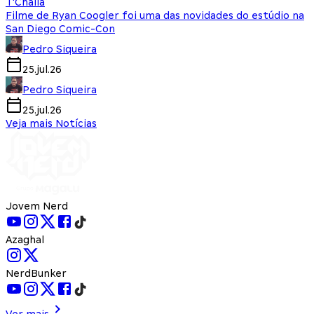
T'Challa
Filme de Ryan Coogler foi uma das novidades do estúdio na
San Diego Comic-Con
Pedro Siqueira
25.jul.26
Pedro Siqueira
25.jul.26
Veja mais Notícias
Jovem Nerd
Azaghal
NerdBunker
Ver mais