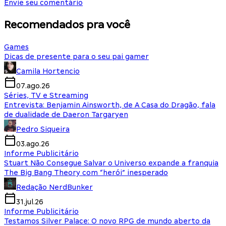
Envie seu comentário
Recomendados pra você
Games
Dicas de presente para o seu pai gamer
Camila Hortencio
07.ago.26
Séries, TV e Streaming
Entrevista: Benjamin Ainsworth, de A Casa do Dragão, fala
de dualidade de Daeron Targaryen
Pedro Siqueira
03.ago.26
Informe Publicitário
Stuart Não Consegue Salvar o Universo expande a franquia
The Big Bang Theory com “herói” inesperado
Redação NerdBunker
31.jul.26
Informe Publicitário
Testamos Silver Palace: O novo RPG de mundo aberto da