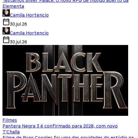
Testamos Silver Palace: O novo RPG de mundo aberto da
Elementa
Camila Hortencio
30.jul.26
Camila Hortencio
30.jul.26
Filmes
Pantera Negra 3 é confirmado para 2028, com novo
T'Challa
Filme de Ryan Coogler foi uma das novidades do estúdio na