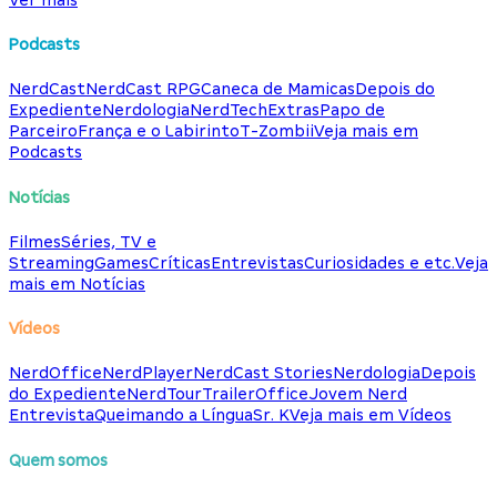
Podcasts
NerdCast
NerdCast RPG
Caneca de Mamicas
Depois do
Expediente
Nerdologia
NerdTech
Extras
Papo de
Parceiro
França e o Labirinto
T-Zombii
Veja mais em
Podcasts
Notícias
Filmes
Séries, TV e
Streaming
Games
Críticas
Entrevistas
Curiosidades e etc.
Veja
mais em Notícias
Vídeos
NerdOffice
NerdPlayer
NerdCast Stories
Nerdologia
Depois
do Expediente
NerdTour
TrailerOffice
Jovem Nerd
Entrevista
Queimando a Língua
Sr. K
Veja mais em Vídeos
Quem somos