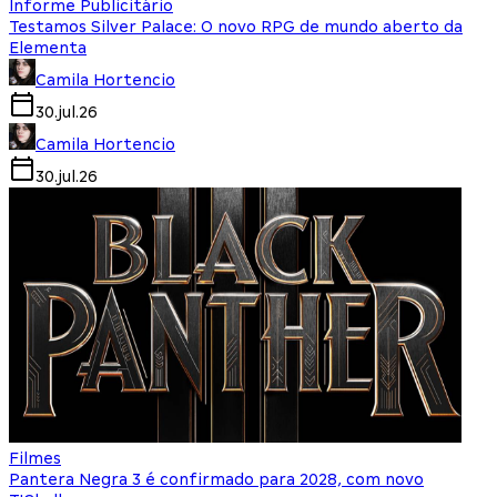
Informe Publicitário
Testamos Silver Palace: O novo RPG de mundo aberto da
Elementa
Camila Hortencio
30.jul.26
Camila Hortencio
30.jul.26
Filmes
Pantera Negra 3 é confirmado para 2028, com novo