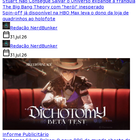
Stuart Não Consegue Salvar o Universo expande a franquia
The Big Bang Theory com “herói” inesperado
Spin-off já disponível na HBO Max leva o dono da loja de
quadrinhos ao holofote
Redação NerdBunker
31.jul.26
Redação NerdBunker
31.jul.26
Informe Publicitário