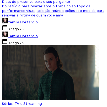
Dicas de presente para o seu pai gamer
Do refúgio para relaxar após o trabalho ao topo da
performance visual, seleção reúne opções sob medida para
renovar a rotina de quem você ama
Camila Hortencio
07.ago.26
Camila Hortencio
07.ago.26
Séries, TV e Streaming