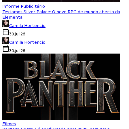
Informe Publicitário
Testamos Silver Palace: O novo RPG de mundo aberto da
Elementa
Camila Hortencio
30.jul.26
Camila Hortencio
30.jul.26
Filmes