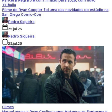
Pantera Negra 3 é confirmado para 2028, com novo
T'Challa
Filme de Ryan Coogler foi uma das novidades do estúdio na
San Diego Comic-Con
Pedro Siqueira
25.jul.26
Pedro Siqueira
25.jul.26
Filmes
Marvel anuncia Ryan Gosling como Motoqueiro Fantasma e