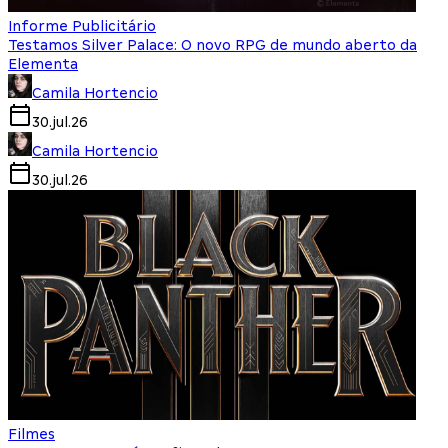
Informe Publicitário
Testamos Silver Palace: O novo RPG de mundo aberto da
Elementa
Camila Hortencio
30.jul.26
Camila Hortencio
30.jul.26
Filmes