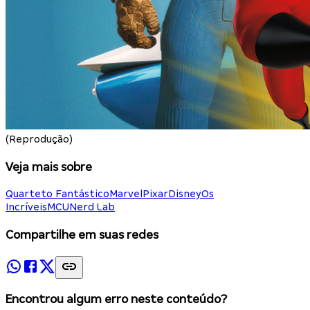
(Reprodução)
Veja mais sobre
Quarteto Fantástico
Marvel
Pixar
Disney
Os
Incríveis
MCU
Nerd Lab
Compartilhe em suas redes
Encontrou algum erro neste conteúdo?