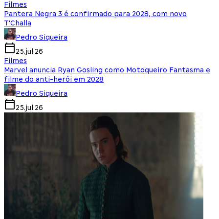
Filmes
Pantera Negra 3 é confirmado para 2028, com novo
T'Challa
Pedro Siqueira
25.jul.26
Filmes
Marvel anuncia Ryan Gosling como Motoqueiro Fantasma e
filme do anti-herói em 2028
Pedro Siqueira
25.jul.26