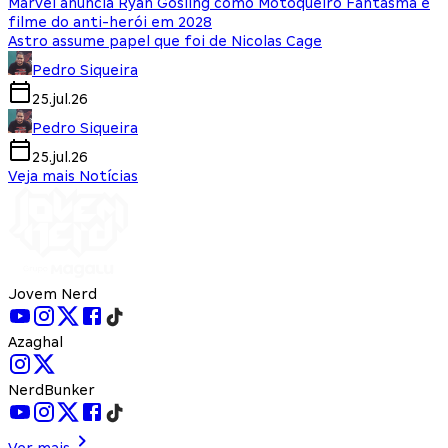
Marvel anuncia Ryan Gosling como Motoqueiro Fantasma e
filme do anti-herói em 2028
Astro assume papel que foi de Nicolas Cage
Pedro Siqueira
25.jul.26
Pedro Siqueira
25.jul.26
Veja mais Notícias
Jovem Nerd
Azaghal
NerdBunker
Ver mais