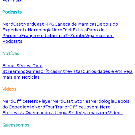
Podcasts
NerdCast
NerdCast RPG
Caneca de Mamicas
Depois do
Expediente
Nerdologia
NerdTech
Extras
Papo de
Parceiro
França e o Labirinto
T-Zombii
Veja mais em
Podcasts
Notícias
Filmes
Séries, TV e
Streaming
Games
Críticas
Entrevistas
Curiosidades e etc.
Veja
mais em Notícias
Vídeos
NerdOffice
NerdPlayer
NerdCast Stories
Nerdologia
Depois
do Expediente
NerdTour
TrailerOffice
Jovem Nerd
Entrevista
Queimando a Língua
Sr. K
Veja mais em Vídeos
Quem somos