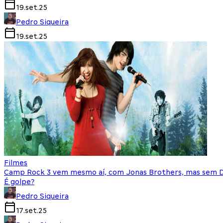
19.set.25
Pedro Siqueira
19.set.25
Filmes
Camp Rock 3 vem mesmo aí, com Jonas Brothers, mas sem 
É golpe?
Pedro Siqueira
17.set.25