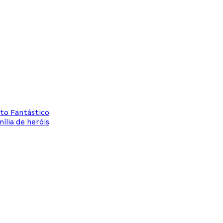
eto Fantástico
ília de heróis