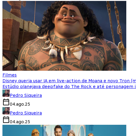
Filmes
Disney queria usar IA em live-action de Moana e novo Tron (m
Estúdio planejava deepfake do The Rock e até personagem i
Pedro Siqueira
04.ago.25
Pedro Siqueira
04.ago.25