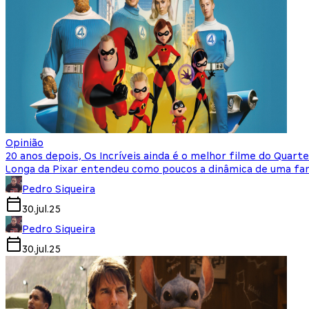
Opinião
20 anos depois, Os Incríveis ainda é o melhor filme do Quart
Longa da Pixar entendeu como poucos a dinâmica de uma fam
Pedro Siqueira
30.jul.25
Pedro Siqueira
30.jul.25