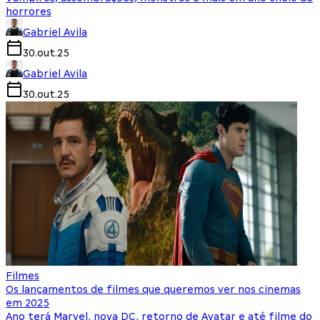
horrores
Gabriel Avila
30.out.25
Gabriel Avila
30.out.25
Filmes
Os lançamentos de filmes que queremos ver nos cinemas
em 2025
Ano terá Marvel, nova DC, retorno de Avatar e até filme do