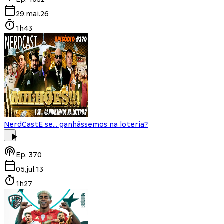
29.mai.26
1h43
NerdCast
E se... ganhássemos na loteria?
Ep.
370
05.jul.13
1h27