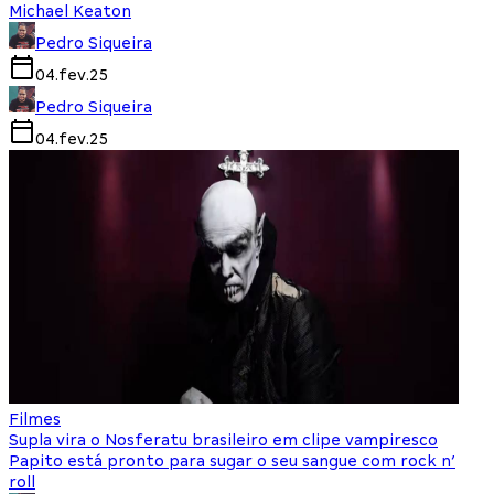
Michael Keaton
Pedro Siqueira
04.fev.25
Pedro Siqueira
04.fev.25
Filmes
Supla vira o Nosferatu brasileiro em clipe vampiresco
Papito está pronto para sugar o seu sangue com rock n’
roll