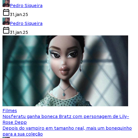
Pedro Siqueira
31.jan.25
Pedro Siqueira
31.jan.25
Filmes
Nosferatu ganha boneca Bratz com personagem de Lily-
Rose Depp
Depois do vampiro em tamanho real, mais um bonequinho
para a sua coleção