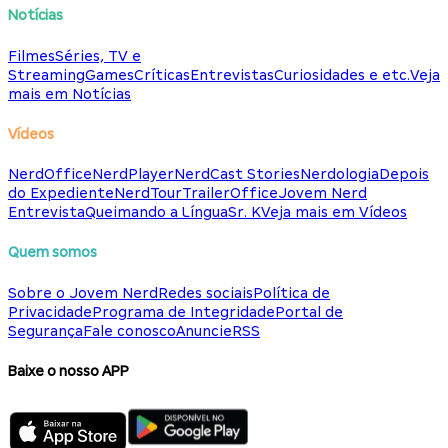
Notícias
Filmes
Séries, TV e
Streaming
Games
Críticas
Entrevistas
Curiosidades e etc.
Veja
mais em Notícias
Vídeos
NerdOffice
NerdPlayer
NerdCast Stories
Nerdologia
Depois
do Expediente
NerdTour
TrailerOffice
Jovem Nerd
Entrevista
Queimando a Língua
Sr. K
Veja mais em Vídeos
Quem somos
Sobre o Jovem Nerd
Redes sociais
Política de
Privacidade
Programa de Integridade
Portal de
Segurança
Fale conosco
Anuncie
RSS
Baixe o nosso APP