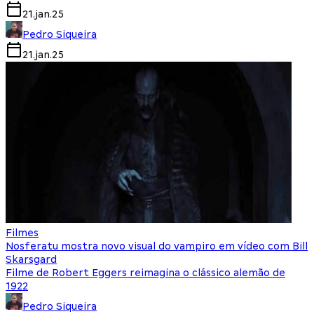
21.jan.25
Pedro Siqueira
21.jan.25
Filmes
Nosferatu mostra novo visual do vampiro em vídeo com Bill
Skarsgard
Filme de Robert Eggers reimagina o clássico alemão de
1922
Pedro Siqueira