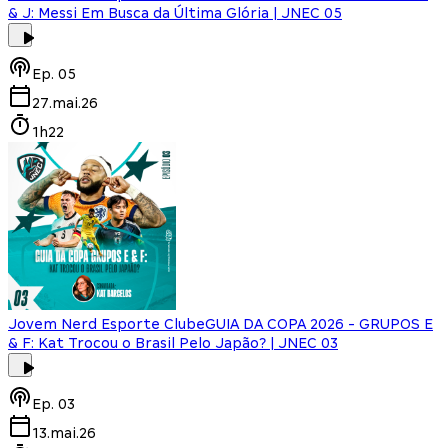
& J: Messi Em Busca da Última Glória | JNEC 05
Ep.
05
27.mai.26
1h22
Jovem Nerd Esporte Clube
GUIA DA COPA 2026 - GRUPOS E
& F: Kat Trocou o Brasil Pelo Japão? | JNEC 03
Ep.
03
13.mai.26