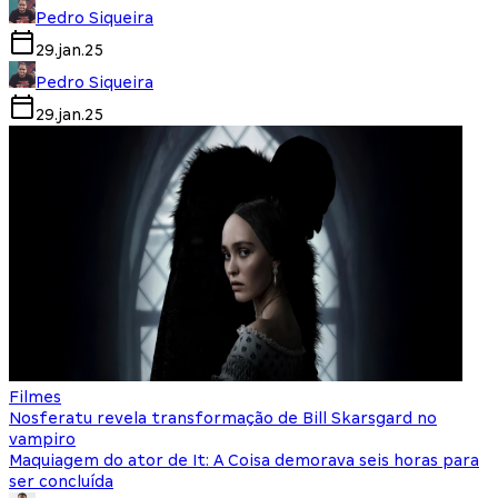
Pedro Siqueira
29.jan.25
Pedro Siqueira
29.jan.25
Filmes
Nosferatu revela transformação de Bill Skarsgard no
vampiro
Maquiagem do ator de It: A Coisa demorava seis horas para
ser concluída