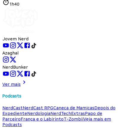
1h40
Jovem Nerd
Azaghal
NerdBunker
Ver mais
Podcasts
NerdCast
NerdCast RPG
Caneca de Mamicas
Depois do
Expediente
Nerdologia
NerdTech
Extras
Papo de
Parceiro
França e o Labirinto
T-Zombii
Veja mais em
Podcasts