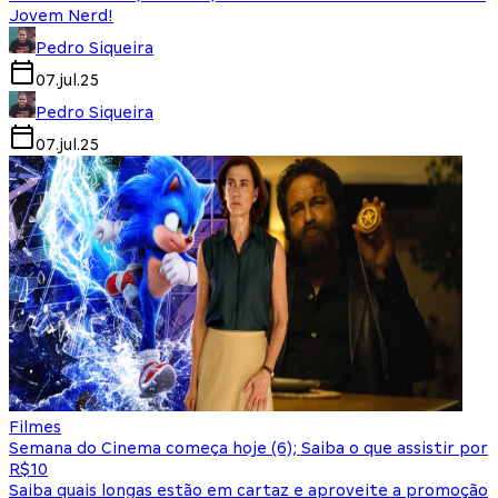
Jovem Nerd!
Pedro Siqueira
07.jul.25
Pedro Siqueira
07.jul.25
Filmes
Semana do Cinema começa hoje (6); Saiba o que assistir por
R$10
Saiba quais longas estão em cartaz e aproveite a promoção