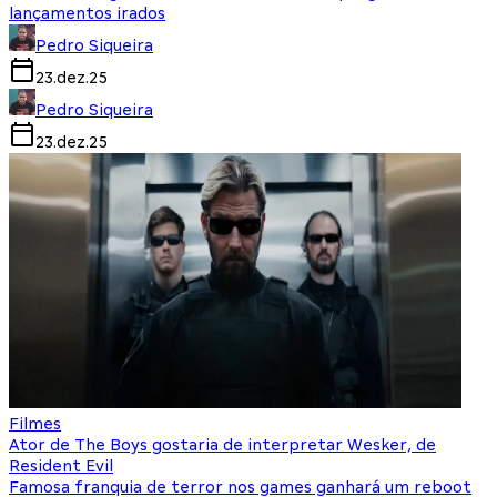
lançamentos irados
Pedro Siqueira
23.dez.25
Pedro Siqueira
23.dez.25
Filmes
Ator de The Boys gostaria de interpretar Wesker, de
Resident Evil
Famosa franquia de terror nos games ganhará um reboot