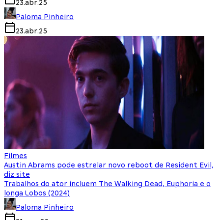
23.abr.25
Paloma Pinheiro
23.abr.25
Filmes
Austin Abrams pode estrelar novo reboot de Resident Evil,
diz site
Trabalhos do ator incluem The Walking Dead, Euphoria e o
longa Lobos (2024)
Paloma Pinheiro