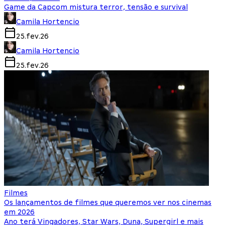
Game da Capcom mistura terror, tensão e survival
Camila Hortencio
25.fev.26
Camila Hortencio
25.fev.26
Filmes
Os lançamentos de filmes que queremos ver nos cinemas
em 2026
Ano terá Vingadores, Star Wars, Duna, Supergirl e mais