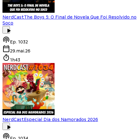
NerdCast
The Boys 5: O Final de Novela Que Foi Resolvido no
Soco
Ep.
1032
29.mai.26
1h43
NerdCast
Especial Dia dos Namorados 2026
Ep.
1034