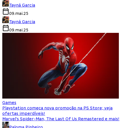
Tayná Garcia
09.mai.25
Tayná Garcia
09.mai.25
Games
Playstation começa nova promoção na PS Store; veja
ofertas imperdíveis!
Marvel's Spider-Man, The Last Of Us Remastered e mais!
Paloma Pinheiro