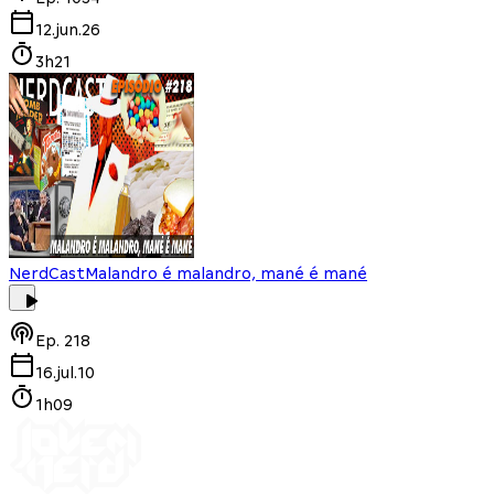
12.jun.26
3h21
NerdCast
Malandro é malandro, mané é mané
Ep.
218
16.jul.10
1h09