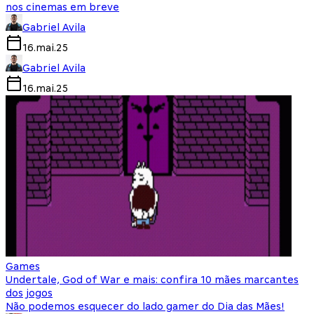
nos cinemas em breve
Gabriel Avila
16.mai.25
Gabriel Avila
16.mai.25
Games
Undertale, God of War e mais: confira 10 mães marcantes
dos jogos
Não podemos esquecer do lado gamer do Dia das Mães!