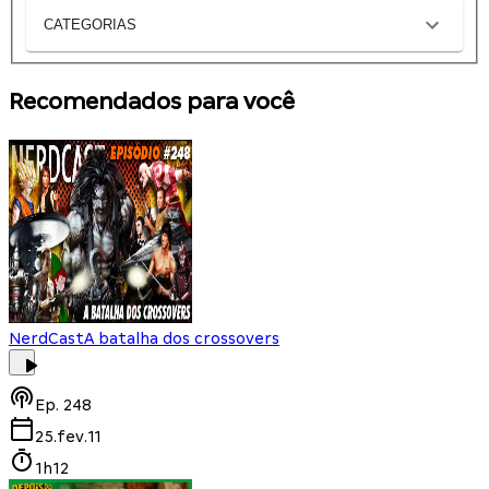
CATEGORIAS
Recomendados para você
NerdCast
A batalha dos crossovers
Ep.
248
25.fev.11
1h12