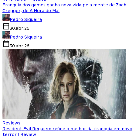
Franquia dos games ganha nova vida pela mente de Zach
Cregger, de A Hora do Mal
Pedro Siqueira
30.abr.26
Pedro Siqueira
30.abr.26
Reviews
Resident Evil Requiem reúne o melhor da franquia em novo
terror | Review