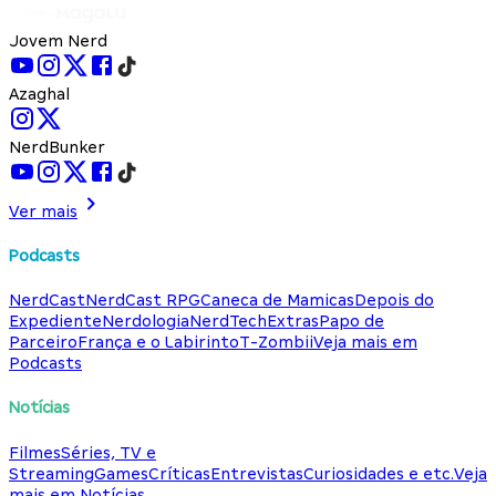
Jovem Nerd
Azaghal
NerdBunker
Ver mais
Podcasts
NerdCast
NerdCast RPG
Caneca de Mamicas
Depois do
Expediente
Nerdologia
NerdTech
Extras
Papo de
Parceiro
França e o Labirinto
T-Zombii
Veja mais em
Podcasts
Notícias
Filmes
Séries, TV e
Streaming
Games
Críticas
Entrevistas
Curiosidades e etc.
Veja
mais em Notícias