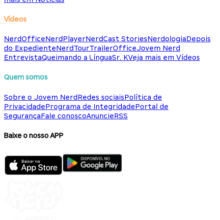
Vídeos
NerdOffice
NerdPlayer
NerdCast Stories
Nerdologia
Depois
do Expediente
NerdTour
TrailerOffice
Jovem Nerd
Entrevista
Queimando a Língua
Sr. K
Veja mais em Vídeos
Quem somos
Sobre o Jovem Nerd
Redes sociais
Política de
Privacidade
Programa de Integridade
Portal de
Segurança
Fale conosco
Anuncie
RSS
Baixe o nosso APP