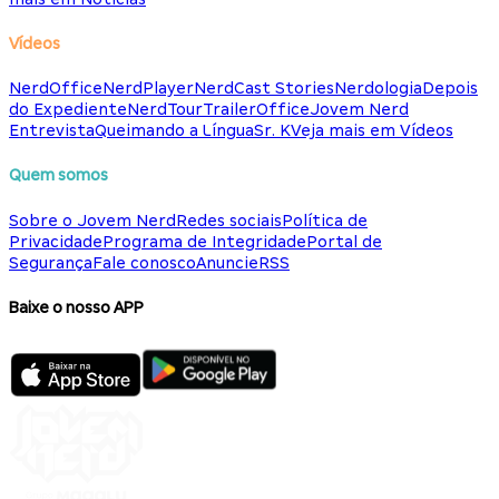
Vídeos
NerdOffice
NerdPlayer
NerdCast Stories
Nerdologia
Depois
do Expediente
NerdTour
TrailerOffice
Jovem Nerd
Entrevista
Queimando a Língua
Sr. K
Veja mais em Vídeos
Quem somos
Sobre o Jovem Nerd
Redes sociais
Política de
Privacidade
Programa de Integridade
Portal de
Segurança
Fale conosco
Anuncie
RSS
Baixe o nosso APP