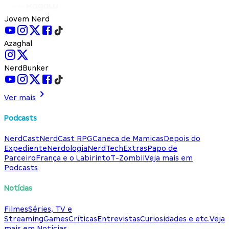
Jovem Nerd
Azaghal
NerdBunker
Ver mais
Podcasts
NerdCast
NerdCast RPG
Caneca de Mamicas
Depois do
Expediente
Nerdologia
NerdTech
Extras
Papo de
Parceiro
França e o Labirinto
T-Zombii
Veja mais em
Podcasts
Notícias
Filmes
Séries, TV e
Streaming
Games
Críticas
Entrevistas
Curiosidades e etc.
Veja
mais em Notícias