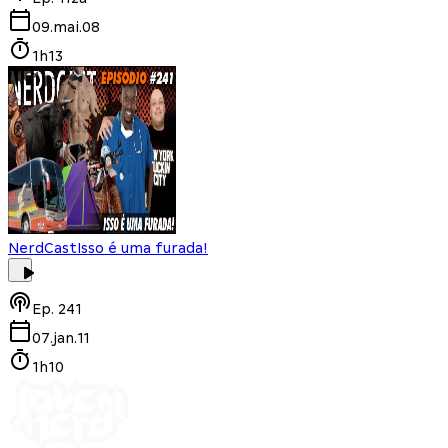
09.mai.08
1h13
NerdCast
Isso é uma furada!
Ep.
241
07.jan.11
1h10