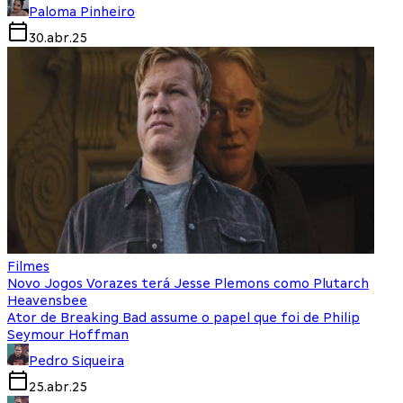
Paloma Pinheiro
30.abr.25
Filmes
Novo Jogos Vorazes terá Jesse Plemons como Plutarch
Heavensbee
Ator de Breaking Bad assume o papel que foi de Philip
Seymour Hoffman
Pedro Siqueira
25.abr.25