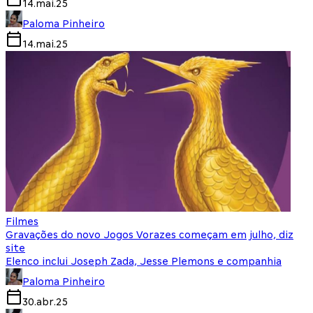
14.mai.25
Paloma Pinheiro
14.mai.25
Filmes
Gravações do novo Jogos Vorazes começam em julho, diz
site
Elenco inclui Joseph Zada, Jesse Plemons e companhia
Paloma Pinheiro
30.abr.25