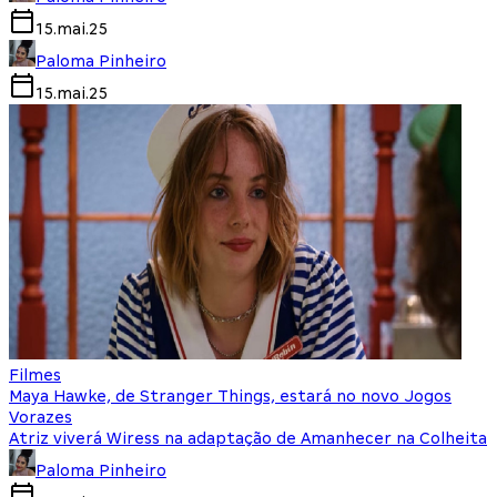
15.mai.25
Paloma Pinheiro
15.mai.25
Filmes
Maya Hawke, de Stranger Things, estará no novo Jogos
Vorazes
Atriz viverá Wiress na adaptação de Amanhecer na Colheita
Paloma Pinheiro