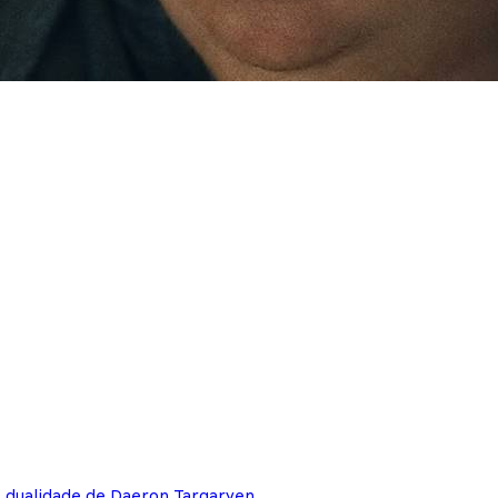
e dualidade de Daeron Targaryen