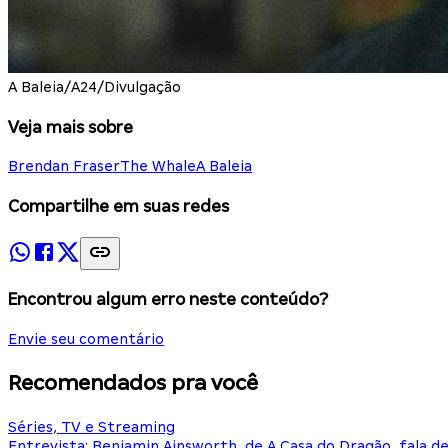
A Baleia/A24/Divulgação
Veja mais sobre
Brendan Fraser
The Whale
A Baleia
Compartilhe em suas redes
Encontrou algum erro neste conteúdo?
Envie seu comentário
Recomendados pra você
Séries, TV e Streaming
Entrevista: Benjamin Ainsworth, de A Casa do Dragão, fala d