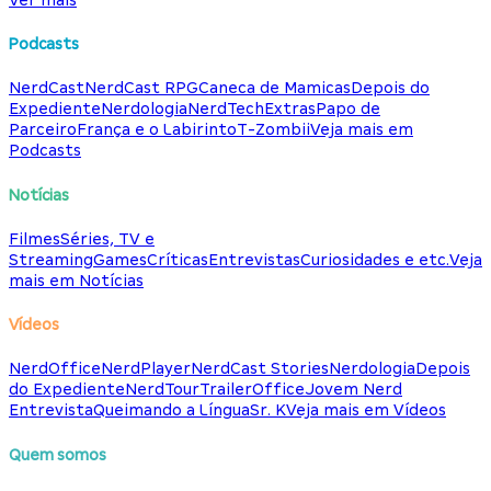
Podcasts
NerdCast
NerdCast RPG
Caneca de Mamicas
Depois do
Expediente
Nerdologia
NerdTech
Extras
Papo de
Parceiro
França e o Labirinto
T-Zombii
Veja mais em
Podcasts
Notícias
Filmes
Séries, TV e
Streaming
Games
Críticas
Entrevistas
Curiosidades e etc.
Veja
mais em Notícias
Vídeos
NerdOffice
NerdPlayer
NerdCast Stories
Nerdologia
Depois
do Expediente
NerdTour
TrailerOffice
Jovem Nerd
Entrevista
Queimando a Língua
Sr. K
Veja mais em Vídeos
Quem somos