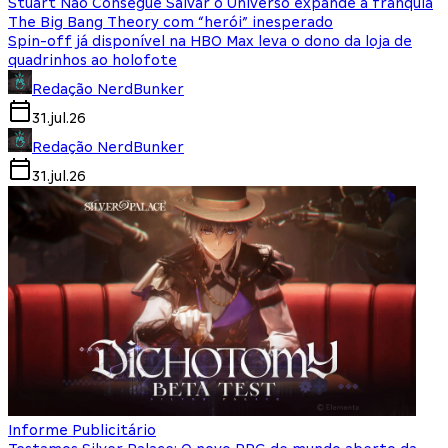
Stuart Não Consegue Salvar o Universo expande a franquia
The Big Bang Theory com “herói” inesperado
Spin-off já disponível na HBO Max leva o dono da loja de
quadrinhos ao holofote
Redação NerdBunker
31.jul.26
Redação NerdBunker
31.jul.26
Informe Publicitário