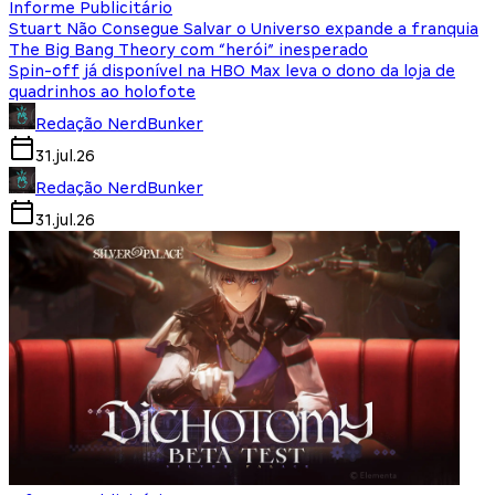
Informe Publicitário
Stuart Não Consegue Salvar o Universo expande a franquia
The Big Bang Theory com “herói” inesperado
Spin-off já disponível na HBO Max leva o dono da loja de
quadrinhos ao holofote
Redação NerdBunker
31.jul.26
Redação NerdBunker
31.jul.26