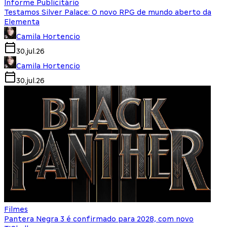
Informe Publicitário
Testamos Silver Palace: O novo RPG de mundo aberto da
Elementa
Camila Hortencio
30.jul.26
Camila Hortencio
30.jul.26
Filmes
Pantera Negra 3 é confirmado para 2028, com novo