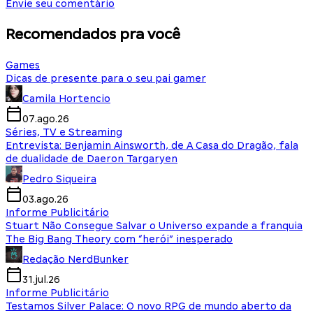
Envie seu comentário
Recomendados pra você
Games
Dicas de presente para o seu pai gamer
Camila Hortencio
07.ago.26
Séries, TV e Streaming
Entrevista: Benjamin Ainsworth, de A Casa do Dragão, fala
de dualidade de Daeron Targaryen
Pedro Siqueira
03.ago.26
Informe Publicitário
Stuart Não Consegue Salvar o Universo expande a franquia
The Big Bang Theory com “herói” inesperado
Redação NerdBunker
31.jul.26
Informe Publicitário
Testamos Silver Palace: O novo RPG de mundo aberto da