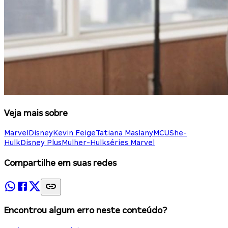
Veja mais sobre
Marvel
Disney
Kevin Feige
Tatiana Maslany
MCU
She-
Hulk
Disney Plus
Mulher-Hulk
séries Marvel
Compartilhe em suas redes
Encontrou algum erro neste conteúdo?