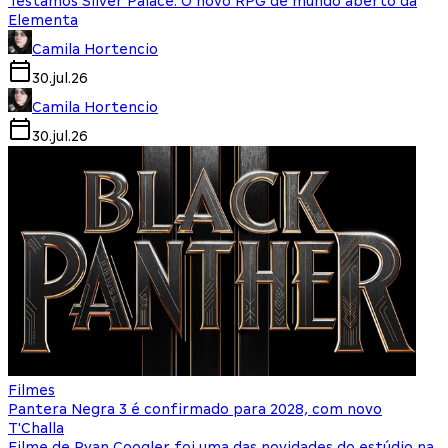
Testamos Silver Palace: O novo RPG de mundo aberto da
Elementa
Camila Hortencio
30.jul.26
Camila Hortencio
30.jul.26
Filmes
Pantera Negra 3 é confirmado para 2028, com novo
T'Challa
Filme de Ryan Coogler foi uma das novidades do estúdio na