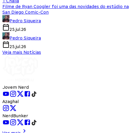
T'Challa
Filme de Ryan Coogler foi uma das novidades do estúdio na
San Diego Comic-Con
Pedro Siqueira
25.jul.26
Pedro Siqueira
25.jul.26
Veja mais Notícias
Jovem Nerd
Azaghal
NerdBunker
Ver mais