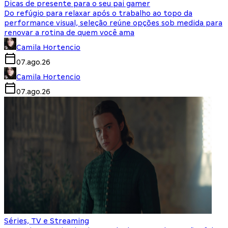
Dicas de presente para o seu pai gamer
Do refúgio para relaxar após o trabalho ao topo da
performance visual, seleção reúne opções sob medida para
renovar a rotina de quem você ama
Camila Hortencio
07.ago.26
Camila Hortencio
07.ago.26
Séries, TV e Streaming