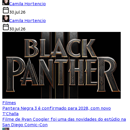
Camila Hortencio
30.jul.26
Camila Hortencio
30.jul.26
Filmes
Pantera Negra 3 é confirmado para 2028, com novo
T'Challa
Filme de Ryan Coogler foi uma das novidades do estúdio na
San Diego Comic-Con