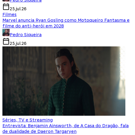
Pedro Siqueira
25.jul.26
Filmes
Marvel anuncia Ryan Gosling como Motoqueiro Fantasma e
filme do anti-herói em 2028
Pedro Siqueira
25.jul.26
Séries, TV e Streaming
Entrevista: Benjamin Ainsworth, de A Casa do Dragão, fala
de dualidade de Daeron Targaryen