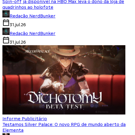
Spin-off já disponível na HBO Max leva o dono da loja de
quadrinhos ao holofote
Redação NerdBunker
31.jul.26
Redação NerdBunker
31.jul.26
Informe Publicitário
Testamos Silver Palace: O novo RPG de mundo aberto da
Elementa