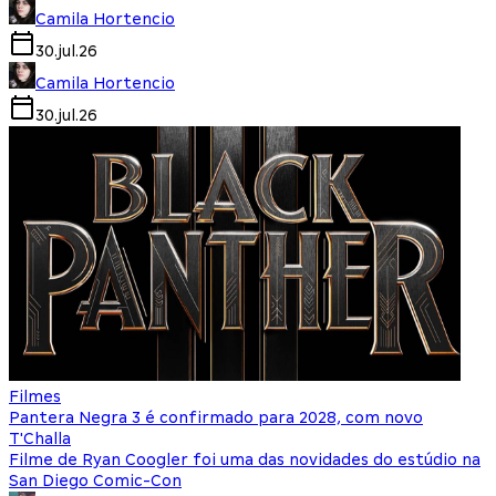
Camila Hortencio
30.jul.26
Camila Hortencio
30.jul.26
Filmes
Pantera Negra 3 é confirmado para 2028, com novo
T'Challa
Filme de Ryan Coogler foi uma das novidades do estúdio na
San Diego Comic-Con