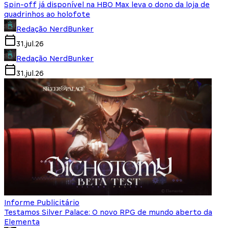
Spin-off já disponível na HBO Max leva o dono da loja de
quadrinhos ao holofote
Redação NerdBunker
31.jul.26
Redação NerdBunker
31.jul.26
Informe Publicitário
Testamos Silver Palace: O novo RPG de mundo aberto da
Elementa