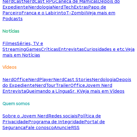
NerdCast
NerdCast RPG
Caneca de Mamicas
Depois do
Expediente
Nerdologia
NerdTech
Extras
Papo de
Parceiro
França e o Labirinto
T-Zombii
Veja mais em
Podcasts
Notícias
Filmes
Séries, TV e
Streaming
Games
Críticas
Entrevistas
Curiosidades e etc.
Veja
mais em Notícias
Vídeos
NerdOffice
NerdPlayer
NerdCast Stories
Nerdologia
Depois
do Expediente
NerdTour
TrailerOffice
Jovem Nerd
Entrevista
Queimando a Língua
Sr. K
Veja mais em Vídeos
Quem somos
Sobre o Jovem Nerd
Redes sociais
Política de
Privacidade
Programa de Integridade
Portal de
Segurança
Fale conosco
Anuncie
RSS