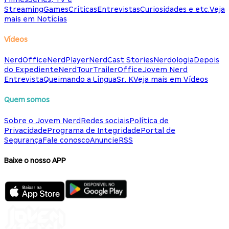
Streaming
Games
Críticas
Entrevistas
Curiosidades e etc.
Veja
mais em Notícias
Vídeos
NerdOffice
NerdPlayer
NerdCast Stories
Nerdologia
Depois
do Expediente
NerdTour
TrailerOffice
Jovem Nerd
Entrevista
Queimando a Língua
Sr. K
Veja mais em Vídeos
Quem somos
Sobre o Jovem Nerd
Redes sociais
Política de
Privacidade
Programa de Integridade
Portal de
Segurança
Fale conosco
Anuncie
RSS
Baixe o nosso APP