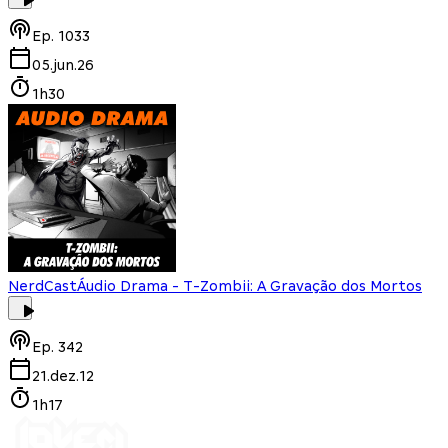
Ep.
1033
05.jun.26
1h30
NerdCast
Áudio Drama - T-Zombii: A Gravação dos Mortos
Ep.
342
21.dez.12
1h17