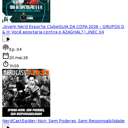
Jovem Nerd Esporte Clube
GUIA DA COPA 2026 - GRUPOS G
& H: Você apostaria contra o AZAGHAL? | JNEC 04
Ep.
04
20.mai.26
1h59
NerdCast
Spider-Noir: Sem Poderes, Sem Responsabilidade