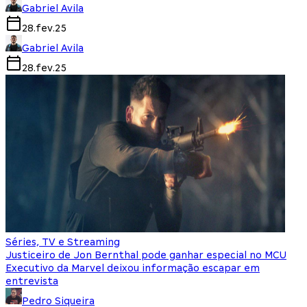
Gabriel Avila
28.fev.25
Gabriel Avila
28.fev.25
Séries, TV e Streaming
Justiceiro de Jon Bernthal pode ganhar especial no MCU
Executivo da Marvel deixou informação escapar em
entrevista
Pedro Siqueira