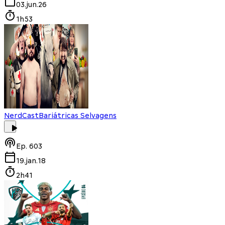
03.jun.26
1h53
NerdCast
Bariátricas Selvagens
Ep.
603
19.jan.18
2h41