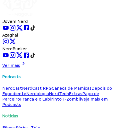
Jovem Nerd
Azaghal
NerdBunker
Ver mais
Podcasts
NerdCast
NerdCast RPG
Caneca de Mamicas
Depois do
Expediente
Nerdologia
NerdTech
Extras
Papo de
Parceiro
França e o Labirinto
T-Zombii
Veja mais em
Podcasts
Notícias
Filmes
Séries, TV e