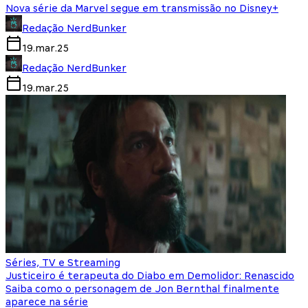
Nova série da Marvel segue em transmissão no Disney+
Redação NerdBunker
19.mar.25
Redação NerdBunker
19.mar.25
Séries, TV e Streaming
Justiceiro é terapeuta do Diabo em Demolidor: Renascido
Saiba como o personagem de Jon Bernthal finalmente
aparece na série