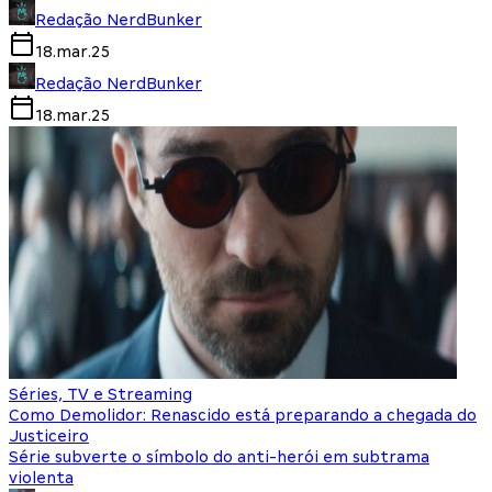
Redação NerdBunker
18.mar.25
Redação NerdBunker
18.mar.25
Séries, TV e Streaming
Como Demolidor: Renascido está preparando a chegada do
Justiceiro
Série subverte o símbolo do anti-herói em subtrama
violenta