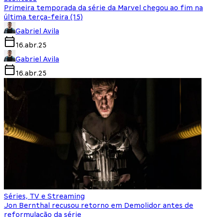
Primeira temporada da série da Marvel chegou ao fim na
última terça-feira (15)
Gabriel Avila
16.abr.25
Gabriel Avila
16.abr.25
Séries, TV e Streaming
Jon Bernthal recusou retorno em Demolidor antes de
reformulação da série