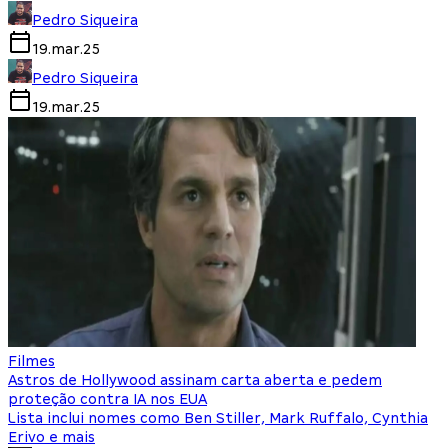
Pedro Siqueira
19.mar.25
Pedro Siqueira
19.mar.25
Filmes
Astros de Hollywood assinam carta aberta e pedem
proteção contra IA nos EUA
Lista inclui nomes como Ben Stiller, Mark Ruffalo, Cynthia
Erivo e mais