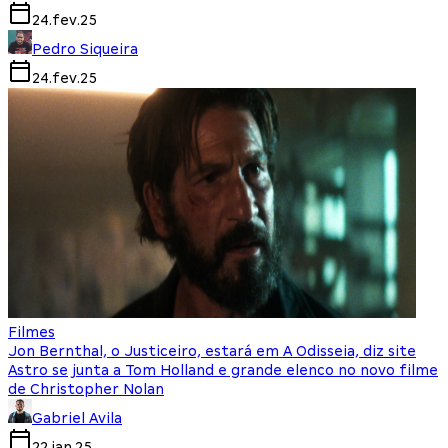
24.fev.25
Pedro Siqueira
24.fev.25
Filmes
Jon Bernthal, o Justiceiro, estará em A Odisseia, diz site
Astro se junta a Tom Holland e grande elenco no novo filme
de Christopher Nolan
Gabriel Avila
22.jan.25