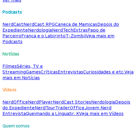
Podcasts
NerdCast
NerdCast RPG
Caneca de Mamicas
Depois do
Expediente
Nerdologia
NerdTech
Extras
Papo de
Parceiro
França e o Labirinto
T-Zombii
Veja mais em
Podcasts
Notícias
Filmes
Séries, TV e
Streaming
Games
Críticas
Entrevistas
Curiosidades e etc.
Veja
mais em Notícias
Vídeos
NerdOffice
NerdPlayer
NerdCast Stories
Nerdologia
Depois
do Expediente
NerdTour
TrailerOffice
Jovem Nerd
Entrevista
Queimando a Língua
Sr. K
Veja mais em Vídeos
Quem somos