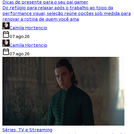
Dicas de presente para o seu pai gamer
Do refúgio para relaxar após o trabalho ao topo da
performance visual, seleção reúne opções sob medida para
renovar a rotina de quem você ama
Camila Hortencio
07.ago.26
Camila Hortencio
07.ago.26
Séries, TV e Streaming