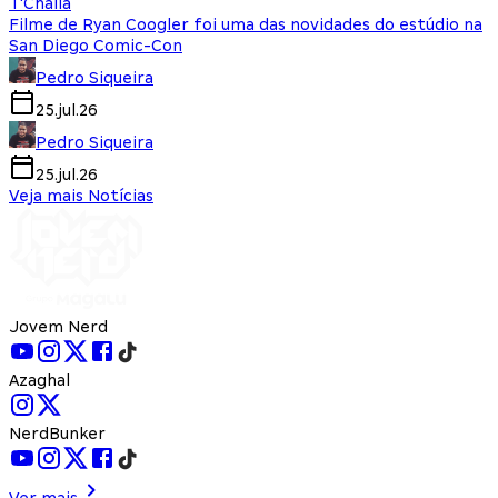
T'Challa
Filme de Ryan Coogler foi uma das novidades do estúdio na
San Diego Comic-Con
Pedro Siqueira
25.jul.26
Pedro Siqueira
25.jul.26
Veja mais Notícias
Jovem Nerd
Azaghal
NerdBunker
Ver mais