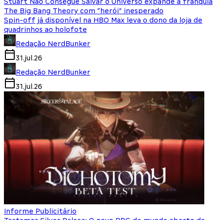
Stuart Não Consegue Salvar o Universo expande a franquia
The Big Bang Theory com “herói” inesperado
Spin-off já disponível na HBO Max leva o dono da loja de
quadrinhos ao holofote
Redação NerdBunker
31.jul.26
Redação NerdBunker
31.jul.26
Informe Publicitário