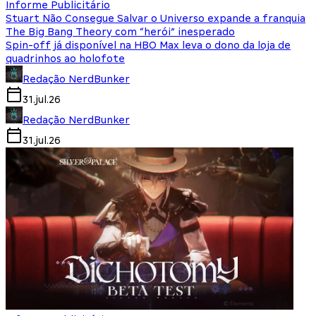
Informe Publicitário
Stuart Não Consegue Salvar o Universo expande a franquia
The Big Bang Theory com “herói” inesperado
Spin-off já disponível na HBO Max leva o dono da loja de
quadrinhos ao holofote
Redação NerdBunker
31.jul.26
Redação NerdBunker
31.jul.26