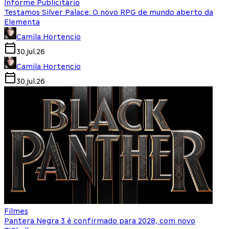
Informe Publicitário
Testamos Silver Palace: O novo RPG de mundo aberto da
Elementa
Camila Hortencio
30.jul.26
Camila Hortencio
30.jul.26
Filmes
Pantera Negra 3 é confirmado para 2028, com novo