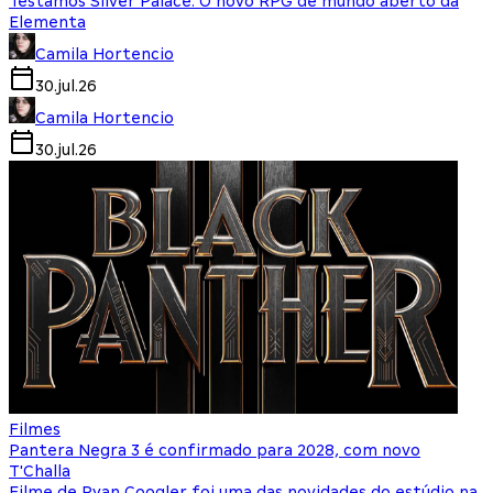
Testamos Silver Palace: O novo RPG de mundo aberto da
Elementa
Camila Hortencio
30.jul.26
Camila Hortencio
30.jul.26
Filmes
Pantera Negra 3 é confirmado para 2028, com novo
T'Challa
Filme de Ryan Coogler foi uma das novidades do estúdio na