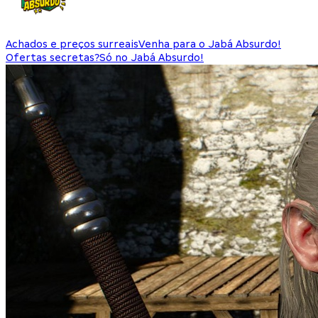
Achados e preços surreais
Venha para o Jabá Absurdo!
Ofertas secretas?
Só no Jabá Absurdo!