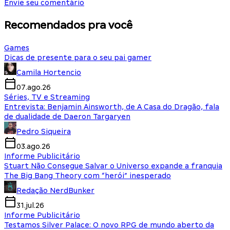
Envie seu comentário
Recomendados pra você
Games
Dicas de presente para o seu pai gamer
Camila Hortencio
07.ago.26
Séries, TV e Streaming
Entrevista: Benjamin Ainsworth, de A Casa do Dragão, fala
de dualidade de Daeron Targaryen
Pedro Siqueira
03.ago.26
Informe Publicitário
Stuart Não Consegue Salvar o Universo expande a franquia
The Big Bang Theory com “herói” inesperado
Redação NerdBunker
31.jul.26
Informe Publicitário
Testamos Silver Palace: O novo RPG de mundo aberto da