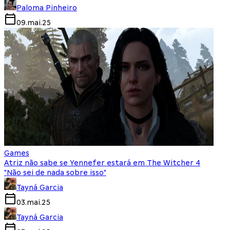
Paloma Pinheiro
09.mai.25
Games
Atriz não sabe se Yennefer estará em The Witcher 4
"Não sei de nada sobre isso"
Tayná Garcia
03.mai.25
Tayná Garcia