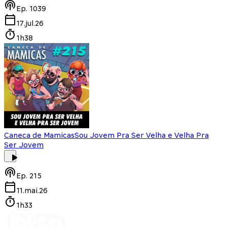
Ep.
1039
17.jul.26
1h38
Caneca de Mamicas
Sou Jovem Pra Ser Velha e Velha Pra
Ser Jovem
Ep.
215
11.mai.26
1h33