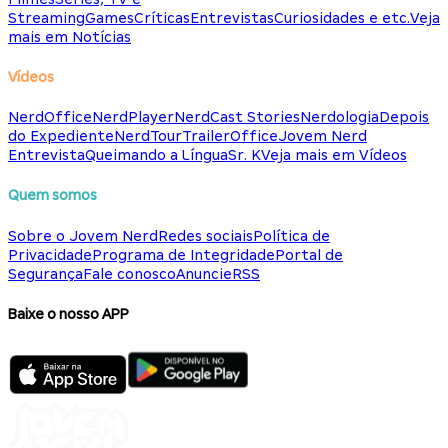
Streaming
Games
Críticas
Entrevistas
Curiosidades e etc.
Veja
mais em Notícias
Vídeos
NerdOffice
NerdPlayer
NerdCast Stories
Nerdologia
Depois
do Expediente
NerdTour
TrailerOffice
Jovem Nerd
Entrevista
Queimando a Língua
Sr. K
Veja mais em Vídeos
Quem somos
Sobre o Jovem Nerd
Redes sociais
Política de
Privacidade
Programa de Integridade
Portal de
Segurança
Fale conosco
Anuncie
RSS
Baixe o nosso APP