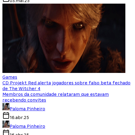
03.mai.25
Games
CD Projekt Red alerta jogadores sobre falso beta fechado
de The Witcher 4
Membros da comunidade relataram que estavam
recebendo convites
Paloma Pinheiro
16.abr.25
Paloma Pinheiro