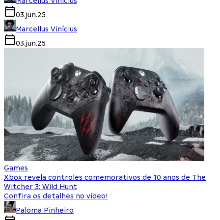
Marcellus Vinícius
03.jun.25
Marcellus Vinícius
03.jun.25
Games
Xbox revela controles comemorativos de 10 anos de The
Witcher 3: Wild Hunt
Confira os detalhes no vídeo!
Paloma Pinheiro