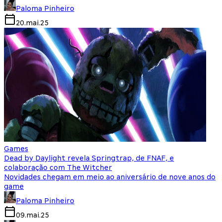
Paloma Pinheiro
20.mai.25
Games
Dead by Daylight revela Springtrap, de FNAF, e
colaboração com The Witcher
Novidades chegam em meio ao aniversário de nove anos do
game
Paloma Pinheiro
09.mai.25