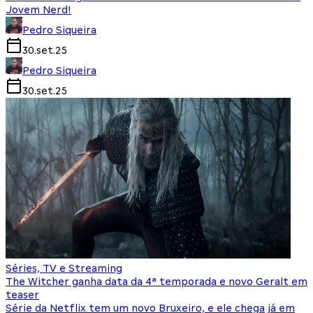
Jovem Nerd!
Pedro Siqueira
30.set.25
Pedro Siqueira
30.set.25
Séries, TV e Streaming
The Witcher ganha data da 4ª temporada e novo Geralt em
teaser
Série da Netflix tem um novo Bruxeiro, e ele chega já em