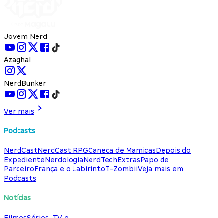
Jovem Nerd
Azaghal
NerdBunker
Ver mais
Podcasts
NerdCast
NerdCast RPG
Caneca de Mamicas
Depois do
Expediente
Nerdologia
NerdTech
Extras
Papo de
Parceiro
França e o Labirinto
T-Zombii
Veja mais em
Podcasts
Notícias
Filmes
Séries, TV e