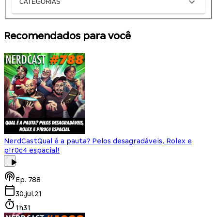
CATEGORIAS
Recomendados para você
NerdCast
Qual é a pauta? Pelos desagradáveis, Rolex e
p!r0c4 espacial!
Ep.
788
30.jul.21
1h31