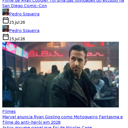
Filme de Ryan Coogler foi uma das novidades do estúdio na
San Diego Comic-Con
Pedro Siqueira
25.jul.26
Pedro Siqueira
25.jul.26
Filmes
Marvel anuncia Ryan Gosling como Motoqueiro Fantasma e
filme do anti-herói em 2028
Astro assume papel que foi de Nicolas Cage