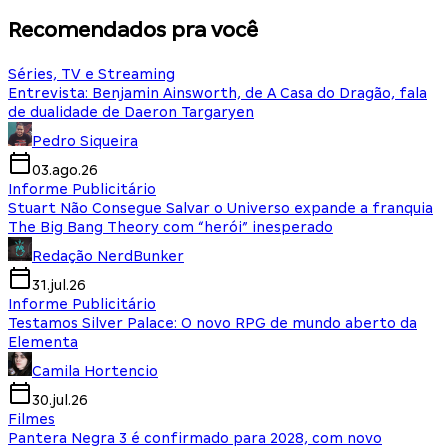
Recomendados pra você
Séries, TV e Streaming
Entrevista: Benjamin Ainsworth, de A Casa do Dragão, fala
de dualidade de Daeron Targaryen
Pedro Siqueira
03.ago.26
Informe Publicitário
Stuart Não Consegue Salvar o Universo expande a franquia
The Big Bang Theory com “herói” inesperado
Redação NerdBunker
31.jul.26
Informe Publicitário
Testamos Silver Palace: O novo RPG de mundo aberto da
Elementa
Camila Hortencio
30.jul.26
Filmes
Pantera Negra 3 é confirmado para 2028, com novo