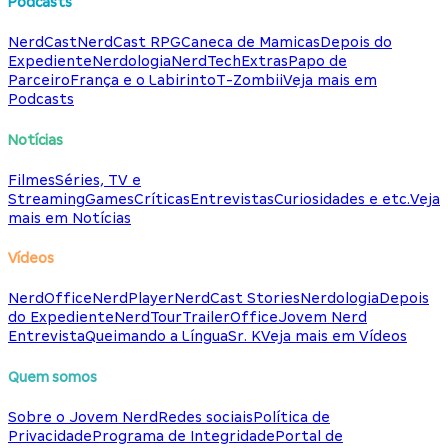
Podcasts
NerdCast
NerdCast RPG
Caneca de Mamicas
Depois do
Expediente
Nerdologia
NerdTech
Extras
Papo de
Parceiro
França e o Labirinto
T-Zombii
Veja mais em
Podcasts
Notícias
Filmes
Séries, TV e
Streaming
Games
Críticas
Entrevistas
Curiosidades e etc.
Veja
mais em Notícias
Vídeos
NerdOffice
NerdPlayer
NerdCast Stories
Nerdologia
Depois
do Expediente
NerdTour
TrailerOffice
Jovem Nerd
Entrevista
Queimando a Língua
Sr. K
Veja mais em Vídeos
Quem somos
Sobre o Jovem Nerd
Redes sociais
Política de
Privacidade
Programa de Integridade
Portal de