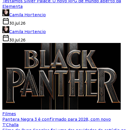
Testamos Silver Palace: O novo RPG de mundo aberto da
Elementa
Camila Hortencio
30.jul.26
Camila Hortencio
30.jul.26
Filmes
Pantera Negra 3 é confirmado para 2028, com novo
T'Challa