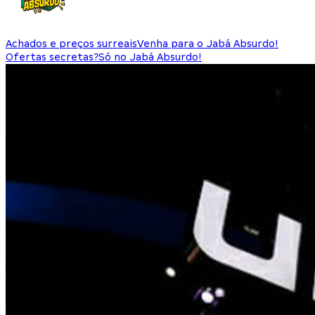
Achados e preços surreais
Venha para o Jabá Absurdo!
Ofertas secretas?
Só no Jabá Absurdo!