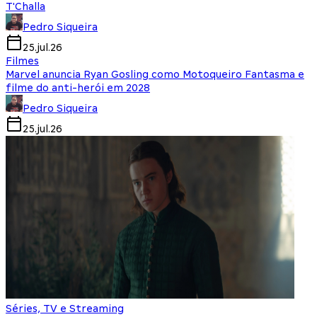
T'Challa
Pedro Siqueira
25.jul.26
Filmes
Marvel anuncia Ryan Gosling como Motoqueiro Fantasma e
filme do anti-herói em 2028
Pedro Siqueira
25.jul.26
Séries, TV e Streaming