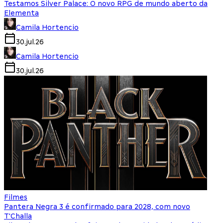
Testamos Silver Palace: O novo RPG de mundo aberto da
Elementa
Camila Hortencio
30.jul.26
Camila Hortencio
30.jul.26
Filmes
Pantera Negra 3 é confirmado para 2028, com novo
T'Challa