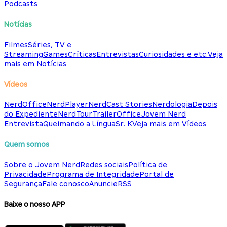
Podcasts
Notícias
Filmes
Séries, TV e
Streaming
Games
Críticas
Entrevistas
Curiosidades e etc.
Veja
mais em Notícias
Vídeos
NerdOffice
NerdPlayer
NerdCast Stories
Nerdologia
Depois
do Expediente
NerdTour
TrailerOffice
Jovem Nerd
Entrevista
Queimando a Língua
Sr. K
Veja mais em Vídeos
Quem somos
Sobre o Jovem Nerd
Redes sociais
Política de
Privacidade
Programa de Integridade
Portal de
Segurança
Fale conosco
Anuncie
RSS
Baixe o nosso APP