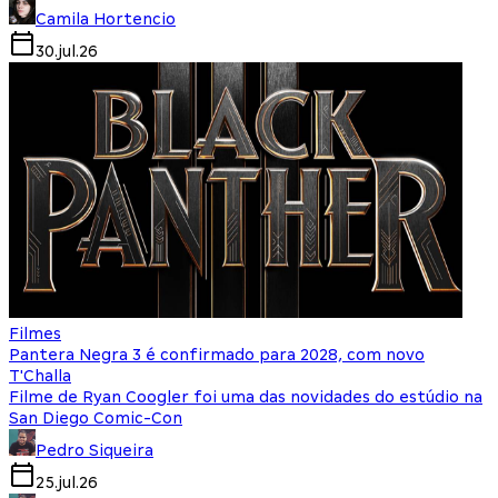
Camila Hortencio
30.jul.26
Filmes
Pantera Negra 3 é confirmado para 2028, com novo
T'Challa
Filme de Ryan Coogler foi uma das novidades do estúdio na
San Diego Comic-Con
Pedro Siqueira
25.jul.26