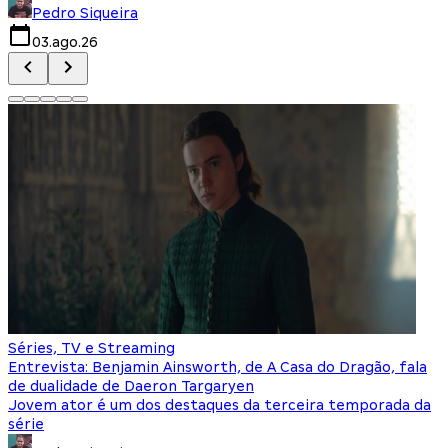
Pedro Siqueira
03.ago.26
Séries, TV e Streaming
Entrevista: Benjamin Ainsworth, de A Casa do Dragão, fala
de dualidade de Daeron Targaryen
Jovem ator é um dos destaques da terceira temporada da
série