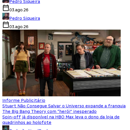
Pedro Siqueira
03.ago.26
Pedro Siqueira
03.ago.26
Informe Publicitário
Stuart Não Consegue Salvar o Universo expande a franquia
The Big Bang Theory com “herói” inesperado
Spin-off já disponível na HBO Max leva o dono da loja de
quadrinhos ao holofote