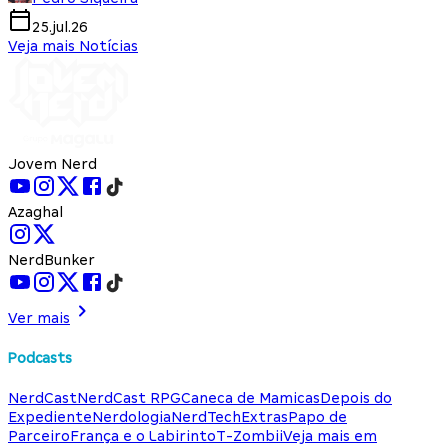
25.jul.26
Veja mais Notícias
Jovem Nerd
Azaghal
NerdBunker
Ver mais
Podcasts
NerdCast
NerdCast RPG
Caneca de Mamicas
Depois do
Expediente
Nerdologia
NerdTech
Extras
Papo de
Parceiro
França e o Labirinto
T-Zombii
Veja mais em