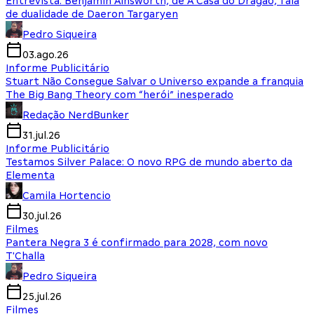
Entrevista: Benjamin Ainsworth, de A Casa do Dragão, fala
de dualidade de Daeron Targaryen
Pedro Siqueira
03.ago.26
Informe Publicitário
Stuart Não Consegue Salvar o Universo expande a franquia
The Big Bang Theory com “herói” inesperado
Redação NerdBunker
31.jul.26
Informe Publicitário
Testamos Silver Palace: O novo RPG de mundo aberto da
Elementa
Camila Hortencio
30.jul.26
Filmes
Pantera Negra 3 é confirmado para 2028, com novo
T'Challa
Pedro Siqueira
25.jul.26
Filmes