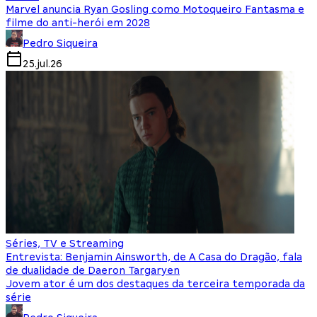
Marvel anuncia Ryan Gosling como Motoqueiro Fantasma e
filme do anti-herói em 2028
Pedro Siqueira
25.jul.26
Séries, TV e Streaming
Entrevista: Benjamin Ainsworth, de A Casa do Dragão, fala
de dualidade de Daeron Targaryen
Jovem ator é um dos destaques da terceira temporada da
série