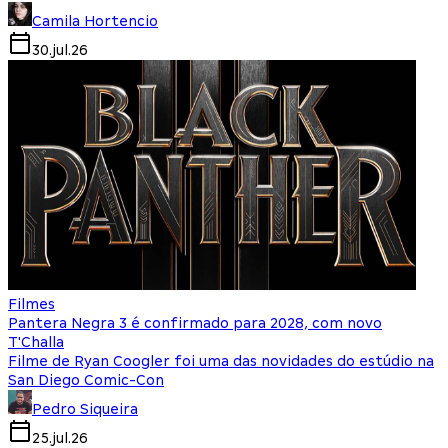
Camila Hortencio
30.jul.26
Filmes
Pantera Negra 3 é confirmado para 2028, com novo
T'Challa
Filme de Ryan Coogler foi uma das novidades do estúdio na
San Diego Comic-Con
Pedro Siqueira
25.jul.26