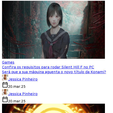
Games
Confira os requisitos para rodar Silent Hill F no PC
Será que a sua máquina aguenta o novo título da Konami?
Jessica Pinheiro
20.mar.25
Jessica Pinheiro
20.mar.25