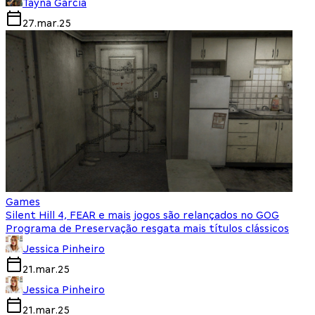
Tayná Garcia
27.mar.25
Games
Silent Hill 4, FEAR e mais jogos são relançados no GOG
Programa de Preservação resgata mais títulos clássicos
Jessica Pinheiro
21.mar.25
Jessica Pinheiro
21.mar.25