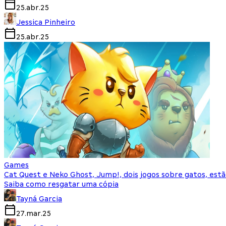
25.abr.25
Jessica Pinheiro
25.abr.25
Games
Cat Quest e Neko Ghost, Jump!, dois jogos sobre gatos, estã
Saiba como resgatar uma cópia
Tayná Garcia
27.mar.25