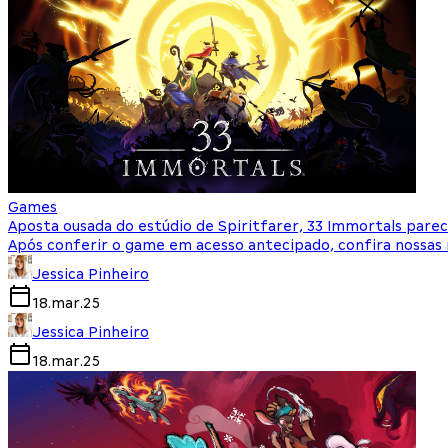
Games
Aposta ousada do estúdio de Spiritfarer, 33 Immortals pare
Após conferir o game em acesso antecipado, confira nossas i
Jessica Pinheiro
18.mar.25
Jessica Pinheiro
18.mar.25