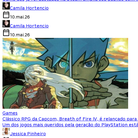
Camila Hortencio
10.mai.26
Camila Hortencio
10.mai.26
Games
Clássico RPG da Capcom, Breath of Fire IV, é relançado para
Um dos jogos mais queridos pela geração do PlayStation está
Jessica Pinheiro