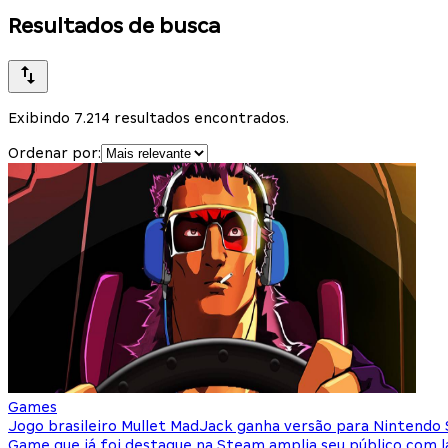
Resultados de busca
Exibindo 7.214 resultados encontrados.
Ordenar por:
Games
Jogo brasileiro Mullet MadJack ganha versão para Nintendo
Game que já foi destaque na Steam amplia seu público com 