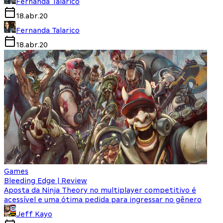
Fernanda Talarico
18.abr.20
Fernanda Talarico
18.abr.20
Games
Bleeding Edge | Review
Aposta da Ninja Theory no multiplayer competitivo é
acessível e uma ótima pedida para ingressar no gênero
Jeff Kayo