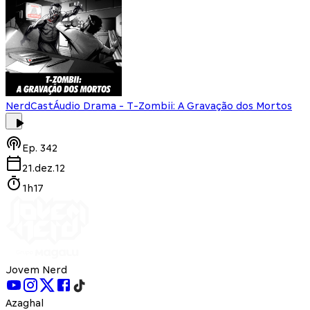
NerdCast
Áudio Drama - T-Zombii: A Gravação dos Mortos
Ep.
342
21.dez.12
1h17
Jovem Nerd
Azaghal