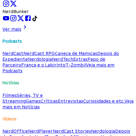
NerdBunker
Ver mais
Podcasts
NerdCast
NerdCast RPG
Caneca de Mamicas
Depois do
Expediente
Nerdologia
NerdTech
Extras
Papo de
Parceiro
França e o Labirinto
T-Zombii
Veja mais em
Podcasts
Notícias
Filmes
Séries, TV e
Streaming
Games
Críticas
Entrevistas
Curiosidades e etc.
Veja
mais em Notícias
Vídeos
NerdOffice
NerdPlayer
NerdCast Stories
Nerdologia
Depois