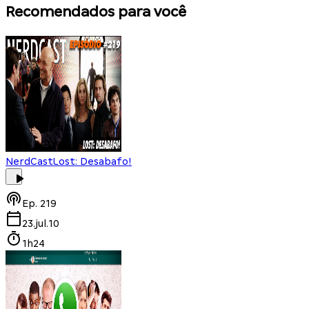
Recomendados para você
NerdCast
Lost: Desabafo!
Ep.
219
23.jul.10
1h24