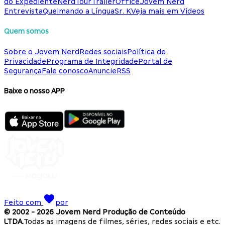
do Expediente
NerdTour
TrailerOffice
Jovem Nerd
Entrevista
Queimando a Língua
Sr. K
Veja mais em Vídeos
Quem somos
Sobre o Jovem Nerd
Redes sociais
Política de
Privacidade
Programa de Integridade
Portal de
Segurança
Fale conosco
Anuncie
RSS
Baixe o nosso APP
Feito com
por
© 2002 -
2026
Jovem Nerd Produção de Conteúdo
LTDA.
Todas as imagens de filmes, séries, redes sociais e etc.