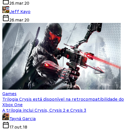
26.mar.20
Jeff Kayo
26.mar.20
Games
Trilogia Crysis está disponível na retrocompatibilidade do
Xbox One
A trilogia inclui Crysis, Crysis 2 e Crysis 3
Tayná Garcia
17.out.18