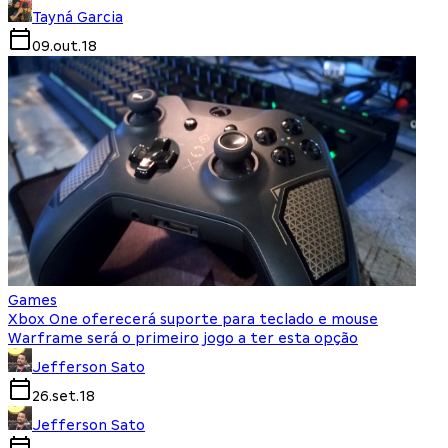
Tayná Garcia
09.out.18
Games
Xbox One oferecerá suporte para teclado e mouse
Warframe será o primeiro jogo a ter esta opção
Jefferson Sato
26.set.18
Jefferson Sato