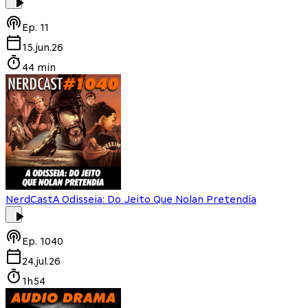
Ep.
11
15.jun.26
44 min
NerdCast
A Odisseia: Do Jeito Que Nolan Pretendia
Ep.
1040
24.jul.26
1h54