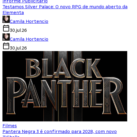
Informe Publicitário
Testamos Silver Palace: O novo RPG de mundo aberto da
Elementa
Camila Hortencio
30.jul.26
Camila Hortencio
30.jul.26
Filmes
Pantera Negra 3 é confirmado para 2028, com novo