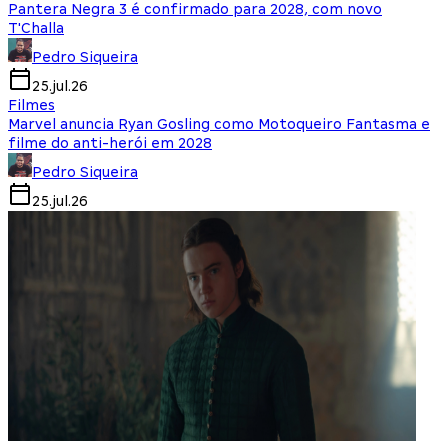
Pantera Negra 3 é confirmado para 2028, com novo
T'Challa
Pedro Siqueira
25.jul.26
Filmes
Marvel anuncia Ryan Gosling como Motoqueiro Fantasma e
filme do anti-herói em 2028
Pedro Siqueira
25.jul.26