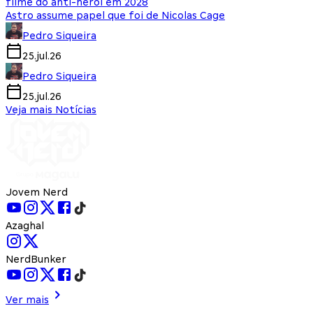
filme do anti-herói em 2028
Astro assume papel que foi de Nicolas Cage
Pedro Siqueira
25.jul.26
Pedro Siqueira
25.jul.26
Veja mais Notícias
Jovem Nerd
Azaghal
NerdBunker
Ver mais