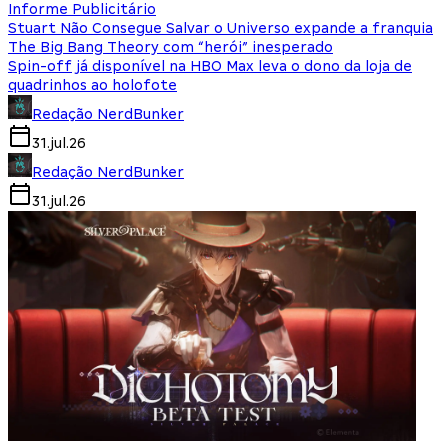
Informe Publicitário
Stuart Não Consegue Salvar o Universo expande a franquia
The Big Bang Theory com “herói” inesperado
Spin-off já disponível na HBO Max leva o dono da loja de
quadrinhos ao holofote
Redação NerdBunker
31.jul.26
Redação NerdBunker
31.jul.26