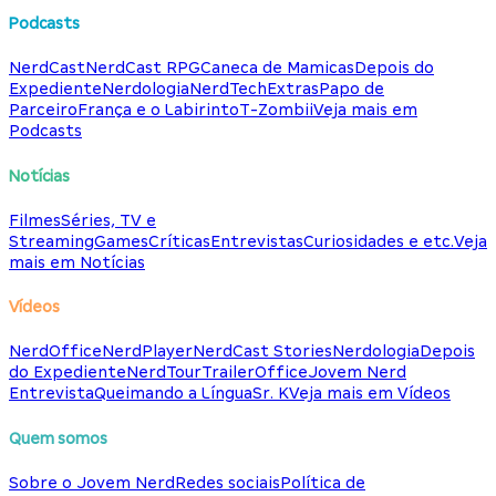
Podcasts
NerdCast
NerdCast RPG
Caneca de Mamicas
Depois do
Expediente
Nerdologia
NerdTech
Extras
Papo de
Parceiro
França e o Labirinto
T-Zombii
Veja mais em
Podcasts
Notícias
Filmes
Séries, TV e
Streaming
Games
Críticas
Entrevistas
Curiosidades e etc.
Veja
mais em Notícias
Vídeos
NerdOffice
NerdPlayer
NerdCast Stories
Nerdologia
Depois
do Expediente
NerdTour
TrailerOffice
Jovem Nerd
Entrevista
Queimando a Língua
Sr. K
Veja mais em Vídeos
Quem somos
Sobre o Jovem Nerd
Redes sociais
Política de