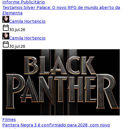
Informe Publicitário
Testamos Silver Palace: O novo RPG de mundo aberto da
Elementa
Camila Hortencio
30.jul.26
Camila Hortencio
30.jul.26
Filmes
Pantera Negra 3 é confirmado para 2028, com novo