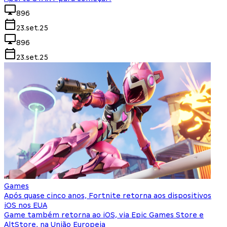
896
23.set.25
896
23.set.25
Games
Após quase cinco anos, Fortnite retorna aos dispositivos
iOS nos EUA
Game também retorna ao iOS, via Epic Games Store e
AltStore, na União Europeia