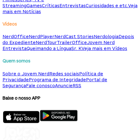
Streaming
Games
Críticas
Entrevistas
Curiosidades e etc.
Veja
mais em Notícias
Vídeos
NerdOffice
NerdPlayer
NerdCast Stories
Nerdologia
Depois
do Expediente
NerdTour
TrailerOffice
Jovem Nerd
Entrevista
Queimando a Língua
Sr. K
Veja mais em Vídeos
Quem somos
Sobre o Jovem Nerd
Redes sociais
Política de
Privacidade
Programa de Integridade
Portal de
Segurança
Fale conosco
Anuncie
RSS
Baixe o nosso APP