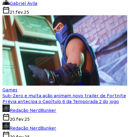
Gabriel Avila
21.fev.25
Games
Sub-Zero e muita ação animam novo trailer de Fortnite
Prévia antecipa o Capítulo 6 da Temporada 2 do jogo
Redação NerdBunker
20.fev.25
Redação NerdBunker