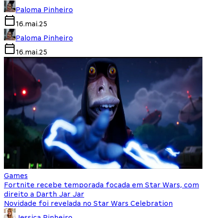
Paloma Pinheiro
16.mai.25
Paloma Pinheiro
16.mai.25
Games
Fortnite recebe temporada focada em Star Wars, com
direito a Darth Jar Jar
Novidade foi revelada no Star Wars Celebration
Jessica Pinheiro