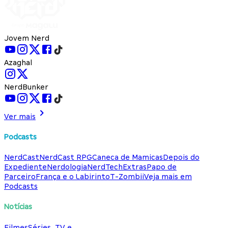
Jovem Nerd
Azaghal
NerdBunker
Ver mais
Podcasts
NerdCast
NerdCast RPG
Caneca de Mamicas
Depois do
Expediente
Nerdologia
NerdTech
Extras
Papo de
Parceiro
França e o Labirinto
T-Zombii
Veja mais em
Podcasts
Notícias
Filmes
Séries, TV e