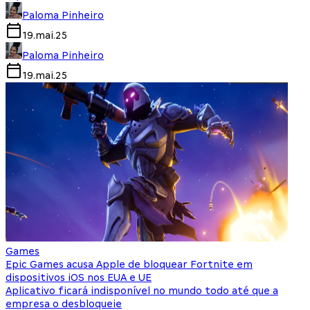
Paloma Pinheiro
19.mai.25
Paloma Pinheiro
19.mai.25
Games
Epic Games acusa Apple de bloquear Fortnite em
dispositivos iOS nos EUA e UE
Aplicativo ficará indisponível no mundo todo até que a
empresa o desbloqueie