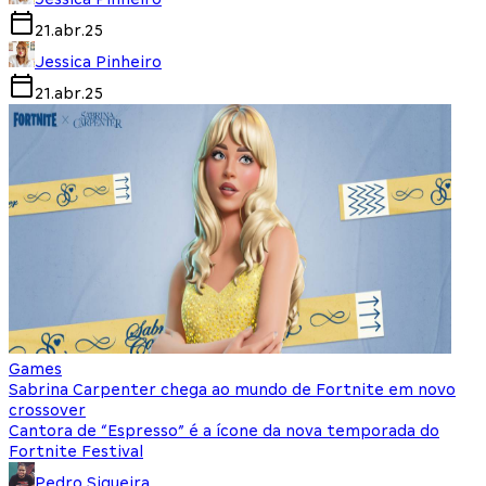
21.abr.25
Jessica Pinheiro
21.abr.25
Games
Sabrina Carpenter chega ao mundo de Fortnite em novo
crossover
Cantora de “Espresso” é a ícone da nova temporada do
Fortnite Festival
Pedro Siqueira