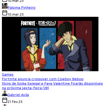
10.mar.25
Paloma Pinheiro
10.mar.25
Games
Fortnite anuncia crossover com Cowboy Bebop
Skins de Spike Spiegel e Faye Valentine ficarão disponíveis
na próxima sexta-feira (28)
Gabriel Avila
21.fev.25