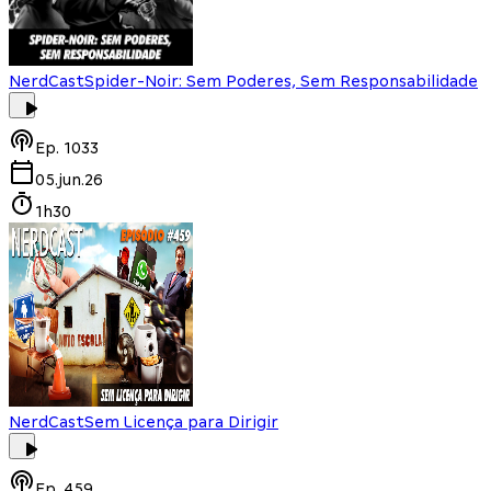
NerdCast
Spider-Noir: Sem Poderes, Sem Responsabilidade
Ep.
1033
05.jun.26
1h30
NerdCast
Sem Licença para Dirigir
Ep.
459