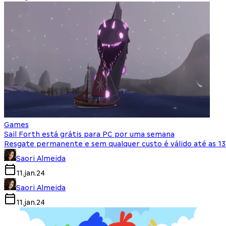
Games
Sail Forth está grátis para PC por uma semana
Resgate permanente e sem qualquer custo é válido até as 13h 
Saori Almeida
11.jan.24
Saori Almeida
11.jan.24