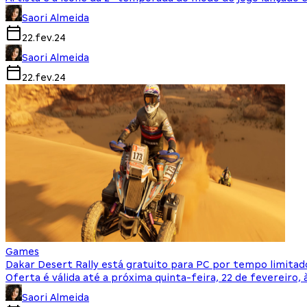
Saori Almeida
22.fev.24
Saori Almeida
22.fev.24
Games
Dakar Desert Rally está gratuito para PC por tempo limitad
Oferta é válida até a próxima quinta-feira, 22 de fevereiro, à
Saori Almeida