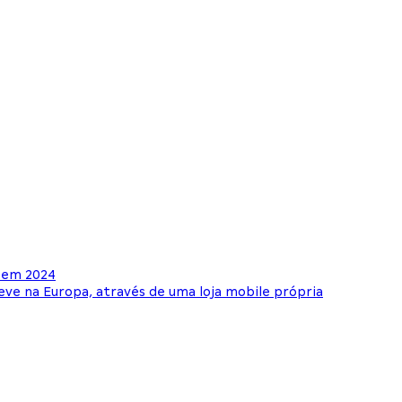
a em 2024
eve na Europa, através de uma loja mobile própria