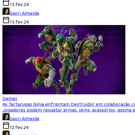
15.fev.24
Saori Almeida
15.fev.24
Games
As Tartarugas Ninja enfrentam Destruidor em colaboração 
Jogadores podem resgatar armas, skins, acessórios, gosma e
Saori Almeida
12.fev.24