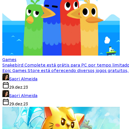
Games
Snakebird Complete está grátis para PC por tempo limitad
Epic Games Store está oferecendo diversos jogos gratuitos,
Saori Almeida
29.dez.23
Saori Almeida
29.dez.23