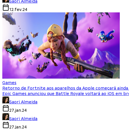
Saori Almeida
12.fev.24
Games
Retorno de Fortnite aos aparelhos da Apple começará aind
Epic Games anunciou que Battle Royale voltará ao iOS em br
Saori Almeida
27.jan.24
Saori Almeida
27.jan.24