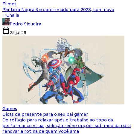
Filmes
Pantera Negra 3 é confirmado para 2028, com novo
T'Challa
Pedro Siqueira
25.jul.26
Games
Dicas de presente para o seu pai gamer
Do refúgio para relaxar após o trabalho ao topo da
performance visual, seleção reúne opções sob medida para
renovar a rotina de quem você ama