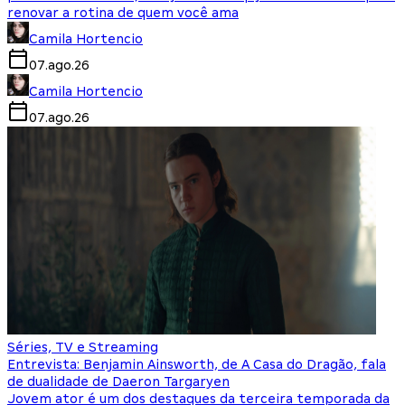
renovar a rotina de quem você ama
Camila Hortencio
07.ago.26
Camila Hortencio
07.ago.26
Séries, TV e Streaming
Entrevista: Benjamin Ainsworth, de A Casa do Dragão, fala
de dualidade de Daeron Targaryen
Jovem ator é um dos destaques da terceira temporada da