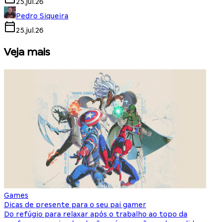
25.jul.26
Pedro Siqueira
25.jul.26
Veja mais
Games
S
Dicas de presente para o seu pai gamer
E
Do refúgio para relaxar após o trabalho ao topo da
d