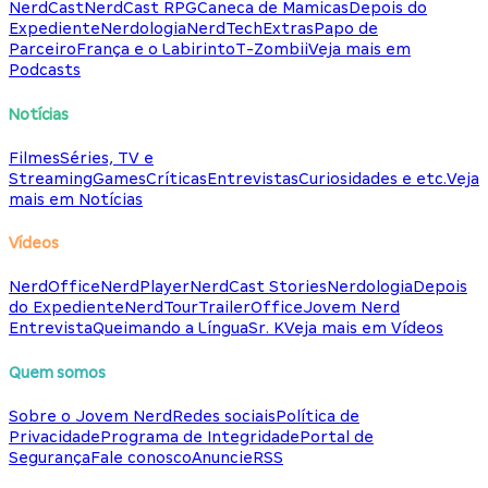
NerdCast
NerdCast RPG
Caneca de Mamicas
Depois do
Expediente
Nerdologia
NerdTech
Extras
Papo de
Parceiro
França e o Labirinto
T-Zombii
Veja mais em
Podcasts
Notícias
Filmes
Séries, TV e
Streaming
Games
Críticas
Entrevistas
Curiosidades e etc.
Veja
mais em Notícias
Vídeos
NerdOffice
NerdPlayer
NerdCast Stories
Nerdologia
Depois
do Expediente
NerdTour
TrailerOffice
Jovem Nerd
Entrevista
Queimando a Língua
Sr. K
Veja mais em Vídeos
Quem somos
Sobre o Jovem Nerd
Redes sociais
Política de
Privacidade
Programa de Integridade
Portal de
Segurança
Fale conosco
Anuncie
RSS