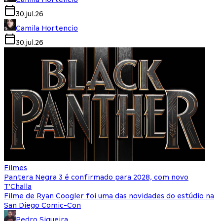
30.jul.26
Camila Hortencio
30.jul.26
Filmes
Pantera Negra 3 é confirmado para 2028, com novo
T'Challa
Filme de Ryan Coogler foi uma das novidades do estúdio na
San Diego Comic-Con
Pedro Siqueira