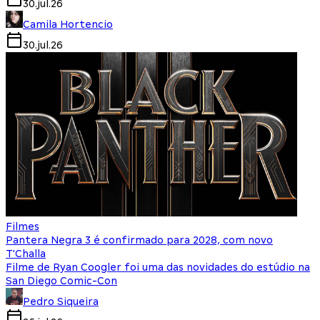
30.jul.26
Camila Hortencio
30.jul.26
Filmes
Pantera Negra 3 é confirmado para 2028, com novo
T'Challa
Filme de Ryan Coogler foi uma das novidades do estúdio na
San Diego Comic-Con
Pedro Siqueira