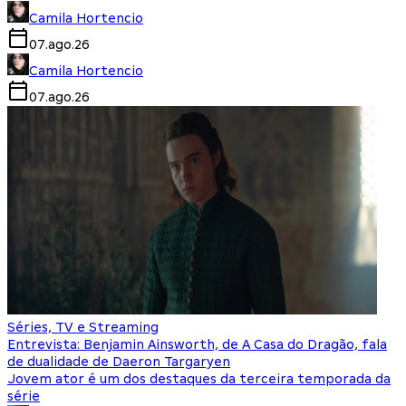
Camila Hortencio
07.ago.26
Camila Hortencio
07.ago.26
Séries, TV e Streaming
Entrevista: Benjamin Ainsworth, de A Casa do Dragão, fala
de dualidade de Daeron Targaryen
Jovem ator é um dos destaques da terceira temporada da
série